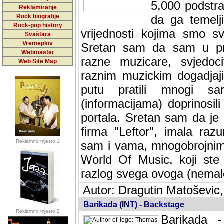
5,000 podstra
Reklamiranje
Rock biografije
da ga temelji
Rock-pop history
vrijednosti kojima smo sv
Svaštara
Vremeplov
Sretan sam da sam u protek
Webmaster
muzicare, svjedociti njih
Web Site Map
muzickim dogadjajima... Sr
mnogi saradnici koji su
doprinosili vrijednosti i v
sam da je i moj web hostin
imala razumijevanja za 
Reklamno mjesto 1
mnogobrojnim posjetitelj
Music, koji ste ga posjeciv
ovoga (nemalog) rada. Hva
Autor: Dragutin Matoševic,
Barikada (INT) - Backstage
Reklamno mjesto 2
Barikada -