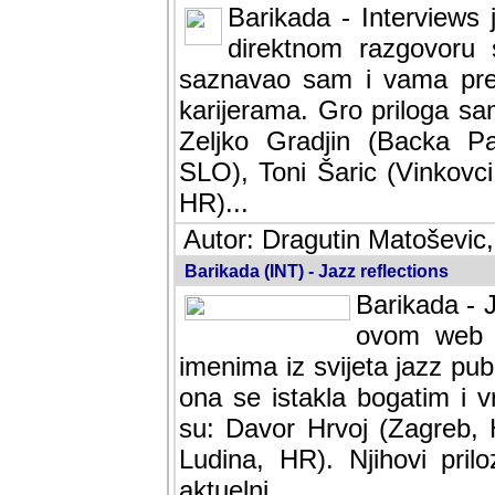
Barikada - Interviews 
direktnom razgovoru 
saznavao sam i vama pren
karijerama. Gro priloga sa
Zeljko Gradjin (Backa Pal
SLO), Toni Šaric (Vinkovci
HR)...
Autor: Dragutin Matoševic,
Barikada (INT) - Jazz reflections
Barikada - J
ovom web po
imenima iz svijeta jazz pub
ona se istakla bogatim i v
su: Davor Hrvoj (Zagreb, 
Ludina, HR). Njihovi pril
aktuelni.