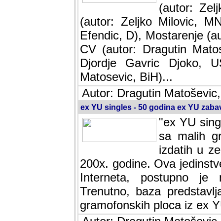
(autor: Ze
(autor: Zeljko Milovic, M
Efendic, D), Mostarenje (a
CV (autor: Dragutin Matos
Djordje Gavric Djoko, US
Matosevic, BiH)...
Autor: Dragutin Matoševic,
ex YU singles - 50 godina ex YU zab
"ex YU sing
sa malih g
izdatih u z
200x. godine. Ova jedinst
Interneta, postupno je nast
baza predstavlja informaci
ploca iz ex YU.