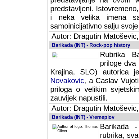
predstavljeni. Istovremen
i neka velika imena s
samoinicijativno salju svoje
Autor: Dragutin Matoševic,
Barikada (INT) - Rock-pop history
Rubrika Bari
dva saradnik
SLO) autorica je velikog s
Caslav Vujotic (Podgorica
velikim svjetskim umjetni
napustili.
Autor: Dragutin Matoševic,
Barikada (INT) - Vremeplov
Barikada -
rubrika, sva