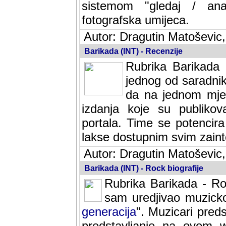
sistemom "gledaj / anal
fotografska umijeca.
Autor: Dragutin Matoševic,
Barikada (INT) - Recenzije
Rubrika Barikada -
jednog od saradnika
da na jednom mjes
izdanja koje su publik
portala. Time se potencira 
lakse dostupnim svim zain
Autor: Dragutin Matoševic,
Barikada (INT) - Rock biografije
Rubrika Barikada - Roc
sam uredjivao muzicko-
generacija
". Muzicari predst
predstavljanje na ovom w