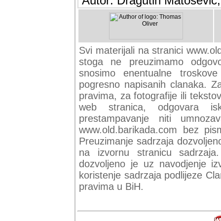
Autor: Dragutin Matoševic,
Svi materijali na stranici www.ol
stoga ne preuzimamo odgovor
snosimo enentualne troskove (
pogresno napisanih clanaka. Za 
pravima, za fotografije ili teksto
web stranica, odgovara isk
prestampavanje niti umnozav
www.old.barikada.com bez pism
Preuzimanje sadrzaja dozvoljeno
na izvornu stranicu sadrzaja
dozvoljeno je uz navodjenje iz
koristenje sadrzaja podlijeze C
pravima u BiH.