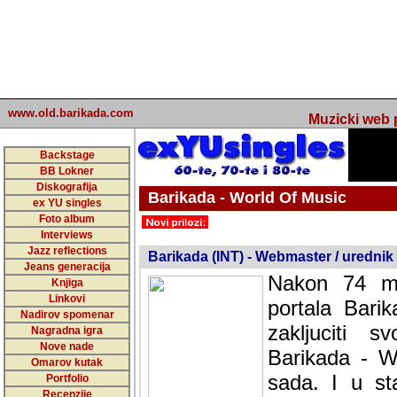
www.old.barikada.com
Muzicki web p
Backstage
BB Lokner
Diskografija
Barikada - World Of Music
ex YU singles
Foto album
undefined
Interviews
Jazz reflections
Barikada (INT) - Webmaster / urednik
Jeans generacija
Nakon 74 mj
Knjiga
Linkovi
portala Bari
Nadirov spomenar
zakljuciti 
Nagradna igra
Nove nade
Barikada - W
Omarov kutak
sada. I u sta
Portfolio
Recenzije