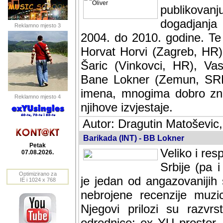
publikovan
dogadjanja
Reklamno mjesto 3
2004. do 2010. godine. Te i
Horvat Horvi (Zagreb, HR)
Šaric (Vinkovci, HR), Vas
Bane Lokner (Zemun, SRB)
imena, mnogima dobro zna
Reklamno mjesto 4
njihove izvjestaje.
Autor: Dragutin Matoševic,
Barikada (INT) - BB Lokner
Petak
Veliko i res
07.08.2026.
Srbije (pa i
Optimizirano za
jedan od angazovanijih s
IE i 1024 x 768
nebrojene recenzije muzic
Njegovi prilozi su razvr
odrednice: ex YU prostor,