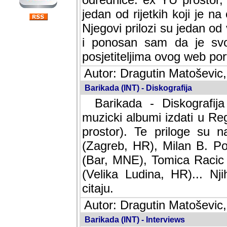
jedan od rijetkih koji je n
Njegovi prilozi su jedan od
i ponosan sam da je svoj
posjetiteljima ovog web por
Autor: Dragutin Matoševic,
Barikada (INT) - Diskografija
Barikada - Diskografija
muzicki albumi izdati u Reg
prostor). Te priloge su n
(Zagreb, HR), Milan B. Po
(Bar, MNE), Tomica Racic 
(Velika Ludina, HR)... Nj
citaju.
Autor: Dragutin Matoševic,
Barikada (INT) - Interviews