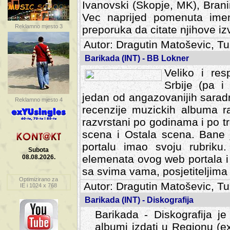
Ivanovski (Skopje, MK), Bran
Vec naprijed pomenuta ime
Reklamno mjesto 3
preporuka da citate njihove izv
Autor: Dragutin Matoševic, Tu
Barikada (INT) - BB Lokner
Veliko i res
Srbije (pa i
jedan od angazovanijih sarad
Reklamno mjesto 4
recenzije muzickih albuma ra
razvrstani po godinama i po t
scena i Ostala scena. Bane 
portalu imao svoju rubriku.
Subota
elemenata ovog web portala i 
08.08.2026.
sa svima vama, posjetiteljima
Optimizirano za
Autor: Dragutin Matoševic, Tu
IE i 1024 x 768
Barikada (INT) - Diskografija
Barikada - Diskografija je
albumi izdati u Regionu (ex 