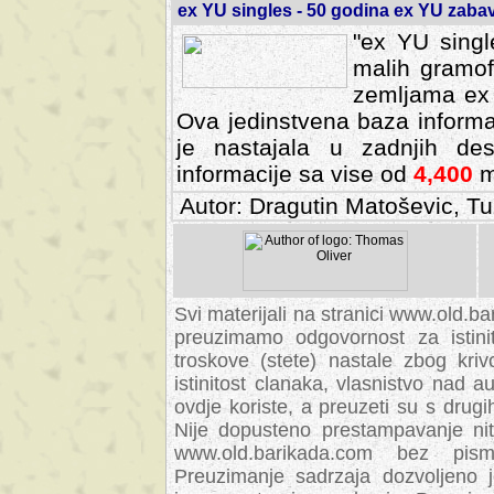
ex YU singles - 50 godina ex YU zab
"ex YU singl
malih gramof
zemljama ex 
Ova jedinstvena baza informa
je nastajala u zadnjih des
informacije sa vise od
4,400
m
Autor: Dragutin Matoševic, Tu
Svi materijali na stranici www.old.b
preuzimamo odgovornost za istini
troskove (stete) nastale zbog kriv
istinitost clanaka, vlasnistvo nad au
ovdje koriste, a preuzeti su s drugi
Nije dopusteno prestampavanje nit
www.old.barikada.com bez pism
Preuzimanje sadrzaja dozvoljeno 