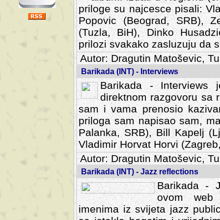
priloge su najcesce pisali: Vl
Popovic (Beograd, SRB), Ze
(Tuzla, BiH), Dinko Husadzi
prilozi svakako zasluzuju da se
Autor: Dragutin Matoševic, Tu
Barikada (INT) - Interviews
Barikada - Interviews 
direktnom razgovoru sa r
sam i vama prenosio kazivan
priloga sam napisao sam, mad
Palanka, SRB), Bill Kapelj (L
Vladimir Horvat Horvi (Zagreb,
Autor: Dragutin Matoševic, Tu
Barikada (INT) - Jazz reflections
Barikada - J
ovom web po
imenima iz svijeta jazz publi