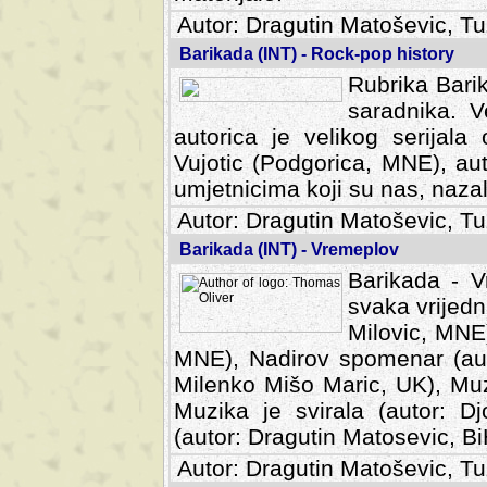
Autor: Dragutin Matoševic, Tu
Barikada (INT) - Rock-pop history
Rubrika Barik
saradnika. V
autorica je velikog serijal
Vujotic (Podgorica, MNE), aut
umjetnicima koji su nas, nazalo
Autor: Dragutin Matoševic, Tu
Barikada (INT) - Vremeplov
Barikada - V
svaka vrijedna
Milovic, MNE)
MNE), Nadirov spomenar (auto
Milenko Mišo Maric, UK), Muz
Muzika je svirala (autor: D
(autor: Dragutin Matosevic, BiH
Autor: Dragutin Matoševic, Tu