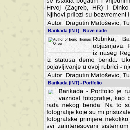
se istakla bogatim i vrijedni
Hrvoj (Zagreb, HR) i Dinko
Njihovi prilozi su bezvremeni i
Autor: Dragutin Matoševic, Tu
Barikada (INT) - Nove nade
Rubrika, B
objasnjava. 
iz naseg Reg
iz statusa demo benda. Uko
pojavljivanje u ovoj rubrici - nj
Autor: Dragutin Matoševic, Tu
Barikada (INT) - Portfolio
Barikada - Portfolio je 
vaznost fotografije, kao
rada nekog benda. Na to su 
fotografije koje su mi pristiz
fotografske primjere nekolik
svi zainteresovani sistemom "