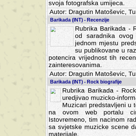
svoja fotografska umijeca.
Autor: Dragutin Matoševic, Tu
Barikada (INT) - Recenzije
Rubrika Barikada - R
od saradnika ovog 
jednom mjestu predst
su publikovane u ra
potencira vrijednost tih rece
zainteresovanima.
Autor: Dragutin Matoševic, Tu
Barikada (INT) - Rock biografije
Rubrika Barikada - Rock
uredjivao muzicko-informa
Muzicari predstavljeni u to
na ovom web portalu cime
Istovremeno, tim nacinom ra
sa svjetske muzicke scene da
materijale.