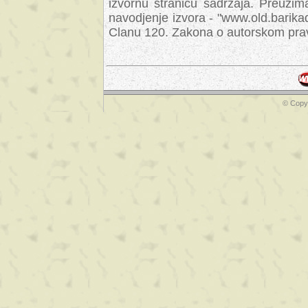
izvornu stranicu sadrzaja. Preuzim
navodjenje izvora - "www.old.barika
Clanu 120. Zakona o autorskom prav
© Copyr