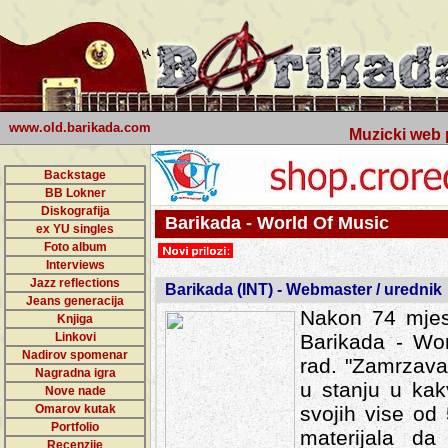
www.old.barikada.com
Muzicki web p
Backstage
BB Lokner
Diskografija
Barikada - World Of Music
ex YU singles
Foto album
Interviews
Jazz reflections
Barikada (INT) - Webmaster / urednik
Jeans generacija
Nakon 74 mjes
Knjiga
Linkovi
Barikada - Wor
Nadirov spomenar
rad. "Zamrzava
Nagradna igra
u stanju u kak
Nove nade
Omarov kutak
svojih vise od
Portfolio
materijala da 
Recenzije