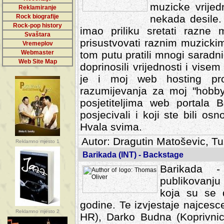
muzicke vrijed
Reklamiranje
Rock biografije
nekada desile
Rock-pop history
imao priliku sretati razne 
Svaštara
prisustvovati raznim muzick
Vremeplov
Webmaster
tom putu pratili mnogi saradni
Web Site Map
doprinosili vrijednosti i vise
je i moj web hosting prov
razumijevanja za moj "hobb
posjetiteljima web portala 
posjecivali i koji ste bili o
Hvala svima.
Autor: Dragutin Matoševic, Tu
Reklamno mjesto 1
Barikada (INT) - Backstage
Barikada -
publikovanju
koja su se 
godine. Te izvjestaje najcesce
Reklamno mjesto 2
HR), Darko Budna (Koprivnic