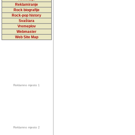
5,000 podstra
Reklamiranje
Rock biografije
da ga temelji
Rock-pop history
vrijednosti kojima smo sv
Svaštara
Vremeplov
Sretan sam da sam u protek
Webmaster
muzicare, svjedociti njih
Web Site Map
muzickim dogadjajima... Sr
mnogi saradnici koji su
doprinosili vrijednosti i v
sam da je i moj web hostin
imala razumijevanja za 
Reklamno mjesto 1
mnogobrojnim posjetitelj
Music, koji ste ga posjeciv
ovoga (nemalog) rada. Hva
Autor: Dragutin Matoševic,
Barikada (INT) - Backstage
Reklamno mjesto 2
Barikada -