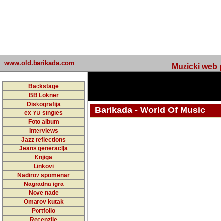
www.old.barikada.com
Muzicki web p
Backstage
BB Lokner
Diskografija
Barikada - World Of Music
ex YU singles
Foto album
undefined
Interviews
Jazz reflections
Barikada (INT) - Webmaster / urednik
Jeans generacija
Nakon 74 mj
Knjiga
Linkovi
portala Bari
Nadirov spomenar
zakljuciti 
Nagradna igra
Nove nade
Barikada - W
Omarov kutak
sada. I u sta
Portfolio
Recenzije