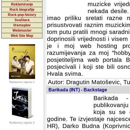
muzicke vrijed
Reklamiranje
Rock biografije
nekada desile
Rock-pop history
imao priliku sretati razne 
Svaštara
prisustvovati raznim muzick
Vremeplov
Webmaster
tom putu pratili mnogi saradni
Web Site Map
doprinosili vrijednosti i vise
je i moj web hosting prov
razumijevanja za moj "hobb
posjetiteljima web portala 
posjecivali i koji ste bili o
Hvala svima.
Autor: Dragutin Matoševic, Tu
Reklamno mjesto 1
Barikada (INT) - Backstage
Barikada -
publikovanju
koja su se 
godine. Te izvjestaje najcesce
Reklamno mjesto 2
HR), Darko Budna (Koprivnic