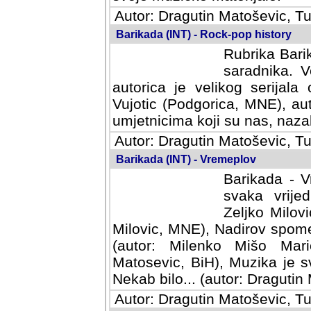
Autor: Dragutin Matoševic, Tu
Barikada (INT) - Rock-pop history
Rubrika Barik
saradnika. V
autorica je velikog serijal
Vujotic (Podgorica, MNE), aut
umjetnicima koji su nas, nazalo
Autor: Dragutin Matoševic, Tu
Barikada (INT) - Vremeplov
Barikada - V
svaka vrijedna
Milovic, MNE)
MNE), Nadirov spomenar (auto
Milenko Mišo Maric, UK), Muz
Muzika je svirala (autor: D
(autor: Dragutin Matosevic, BiH
Autor: Dragutin Matoševic, Tu