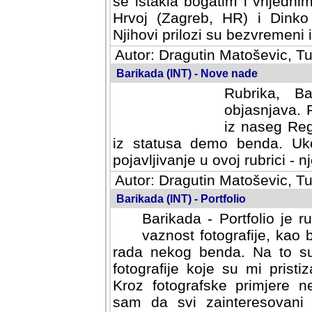
se istakla bogatim i vrijedni
Hrvoj (Zagreb, HR) i Dinko
Njihovi prilozi su bezvremeni i
Autor: Dragutin Matoševic, Tu
Barikada (INT) - Nove nade
Rubrika, B
objasnjava. 
iz naseg Reg
iz statusa demo benda. Uko
pojavljivanje u ovoj rubrici - nj
Autor: Dragutin Matoševic, Tu
Barikada (INT) - Portfolio
Barikada - Portfolio je 
vaznost fotografije, kao
rada nekog benda. Na to su 
fotografije koje su mi pristiz
fotografske primjere nekolik
svi zainteresovani sistemom "