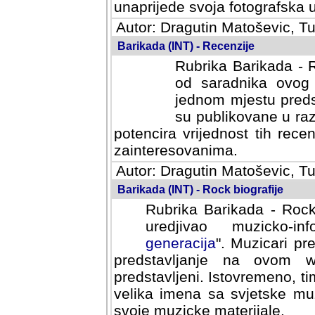
svoja fotografska umijeca.
Autor: Dragutin Matoševic, Tu
Barikada (INT) - Recenzije
Rubrika Barikada - R
od saradnika ovog 
jednom mjestu predst
su publikovane u ra
potencira vrijednost tih rece
zainteresovanima.
Autor: Dragutin Matoševic, Tu
Barikada (INT) - Rock biografije
Rubrika Barikada - Rock
uredjivao muzicko-informa
Muzicari predstavljeni u to
na ovom web portalu cime
Istovremeno, tim nacinom ra
sa svjetske muzicke scene da
materijale.