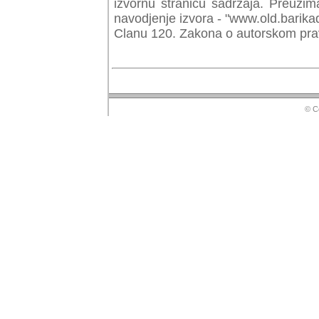
izvornu stranicu sadrzaja. Preuzim
navodjenje izvora - "www.old.barika
Clanu 120. Zakona o autorskom prav
© Copyr