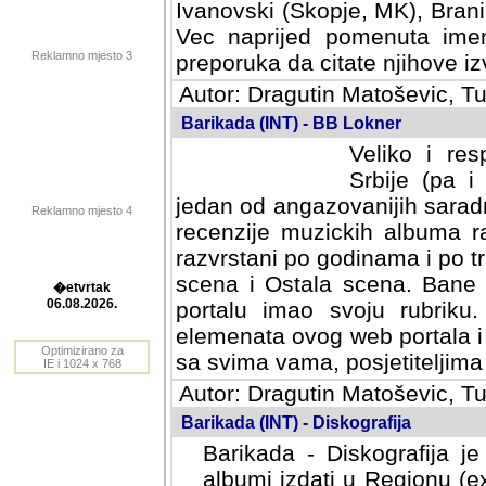
Ivanovski (Skopje, MK), Bran
Vec naprijed pomenuta ime
Reklamno mjesto 3
preporuka da citate njihove izv
Autor: Dragutin Matoševic, Tu
Barikada (INT) - BB Lokner
Veliko i res
Srbije (pa i
jedan od angazovanijih sarad
Reklamno mjesto 4
recenzije muzickih albuma ra
razvrstani po godinama i po t
scena i Ostala scena. Bane 
portalu imao svoju rubriku.
�etvrtak
elemenata ovog web portala i 
06.08.2026.
sa svima vama, posjetiteljima
Optimizirano za
Autor: Dragutin Matoševic, Tu
IE i 1024 x 768
Barikada (INT) - Diskografija
Barikada - Diskografija je
albumi izdati u Regionu (ex 