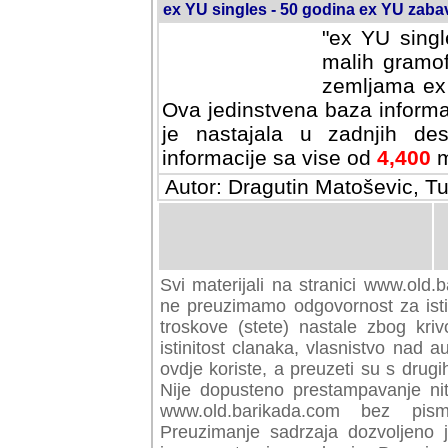
ex YU singles - 50 godina ex YU zab
"ex YU singl
malih gramof
zemljama ex 
Ova jedinstvena baza informa
je nastajala u zadnjih des
informacije sa vise od
4,400
m
Autor: Dragutin Matoševic, Tu
Svi materijali na stranici www.old.b
preuzimamo odgovornost za istini
troskove (stete) nastale zbog kriv
istinitost clanaka, vlasnistvo nad au
ovdje koriste, a preuzeti su s drugi
Nije dopusteno prestampavanje nit
www.old.barikada.com bez pism
Preuzimanje sadrzaja dozvoljeno 