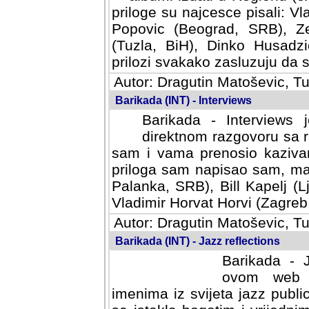
priloge su najcesce pisali: Vl
Popovic (Beograd, SRB), Ze
(Tuzla, BiH), Dinko Husadzi
prilozi svakako zasluzuju da se
Autor: Dragutin Matoševic, Tu
Barikada (INT) - Interviews
Barikada - Interviews 
direktnom razgovoru sa r
sam i vama prenosio kazivan
priloga sam napisao sam, mad
Palanka, SRB), Bill Kapelj (L
Vladimir Horvat Horvi (Zagreb,
Autor: Dragutin Matoševic, Tu
Barikada (INT) - Jazz reflections
Barikada - J
ovom web po
imenima iz svijeta jazz publi