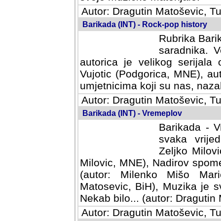
Autor: Dragutin Matoševic, Tu
Barikada (INT) - Rock-pop history
Rubrika Barik
saradnika. V
autorica je velikog serijal
Vujotic (Podgorica, MNE), aut
umjetnicima koji su nas, nazalo
Autor: Dragutin Matoševic, Tu
Barikada (INT) - Vremeplov
Barikada - V
svaka vrijedna
Milovic, MNE)
MNE), Nadirov spomenar (auto
Milenko Mišo Maric, UK), Muz
Muzika je svirala (autor: D
(autor: Dragutin Matosevic, BiH
Autor: Dragutin Matoševic, Tu