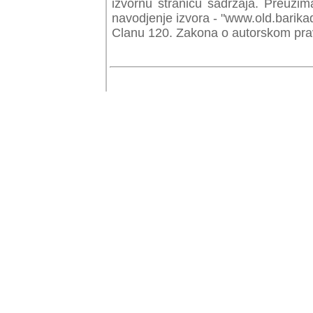
izvornu stranicu sadrzaja. Preuzim
navodjenje izvora - "www.old.barika
Clanu 120. Zakona o autorskom prav
© Copyr