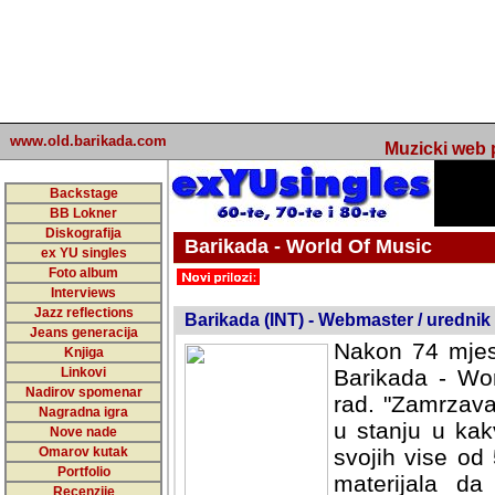
www.old.barikada.com
Muzicki web p
Backstage
BB Lokner
Diskografija
Barikada - World Of Music
ex YU singles
Foto album
undefined
Interviews
Jazz reflections
Barikada (INT) - Webmaster / urednik
Jeans generacija
Nakon 74 mjes
Knjiga
Linkovi
Barikada - Wor
Nadirov spomenar
rad. "Zamrzava
Nagradna igra
u stanju u kak
Nove nade
Omarov kutak
svojih vise od
Portfolio
materijala da 
Recenzije