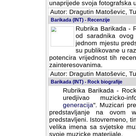
svoja fotografska umijeca.
Autor: Dragutin Matoševic, Tu
Barikada (INT) - Recenzije
Rubrika Barikada - R
od saradnika ovog 
jednom mjestu predst
su publikovane u ra
potencira vrijednost tih rece
zainteresovanima.
Autor: Dragutin Matoševic, Tu
Barikada (INT) - Rock biografije
Rubrika Barikada - Rock
uredjivao muzicko-informa
Muzicari predstavljeni u to
na ovom web portalu cime
Istovremeno, tim nacinom ra
sa svjetske muzicke scene da
materijale.