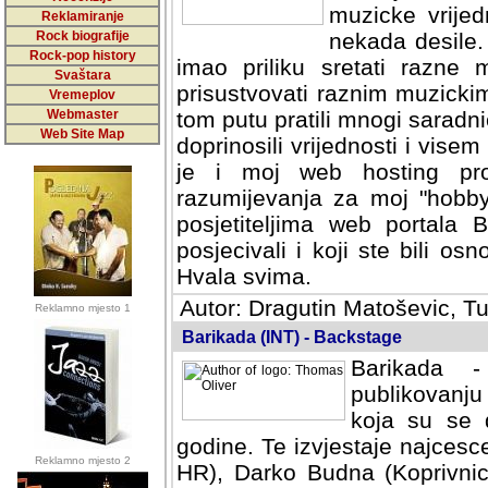
muzicke vrijed
Reklamiranje
Rock biografije
nekada desile
Rock-pop history
imao priliku sretati razne 
Svaštara
prisustvovati raznim muzick
Vremeplov
Webmaster
tom putu pratili mnogi saradni
Web Site Map
doprinosili vrijednosti i vise
je i moj web hosting prov
razumijevanja za moj "hobb
posjetiteljima web portala 
posjecivali i koji ste bili o
Hvala svima.
Autor: Dragutin Matoševic, Tu
Reklamno mjesto 1
Barikada (INT) - Backstage
Barikada -
publikovanju
koja su se 
godine. Te izvjestaje najcesce
Reklamno mjesto 2
HR), Darko Budna (Koprivnic