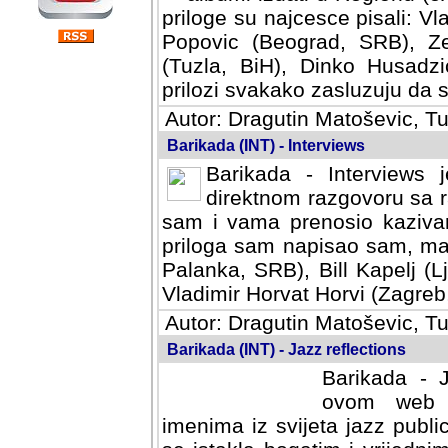
priloge su najcesce pisali: Vl
Popovic (Beograd, SRB), Ze
(Tuzla, BiH), Dinko Husadzi
prilozi svakako zasluzuju da se
Autor: Dragutin Matoševic, Tu
Barikada (INT) - Interviews
Barikada - Interviews 
direktnom razgovoru sa r
sam i vama prenosio kazivan
priloga sam napisao sam, mad
Palanka, SRB), Bill Kapelj (L
Vladimir Horvat Horvi (Zagreb,
Autor: Dragutin Matoševic, Tu
Barikada (INT) - Jazz reflections
Barikada - J
ovom web po
imenima iz svijeta jazz publi