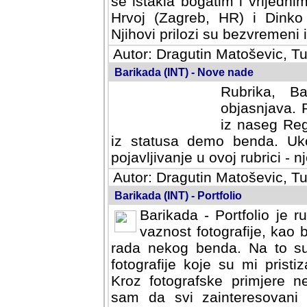
se istakla bogatim i vrijedni
Hrvoj (Zagreb, HR) i Dinko
Njihovi prilozi su bezvremeni i
Autor: Dragutin Matoševic, Tu
Barikada (INT) - Nove nade
Rubrika, B
objasnjava. 
iz naseg Reg
iz statusa demo benda. Uko
pojavljivanje u ovoj rubrici - nj
Autor: Dragutin Matoševic, Tu
Barikada (INT) - Portfolio
Barikada - Portfolio je 
vaznost fotografije, kao
rada nekog benda. Na to su 
fotografije koje su mi pristiz
fotografske primjere nekolik
svi zainteresovani sistemom "