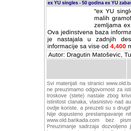
ex YU singles - 50 godina ex YU zab
"ex YU singl
malih gramof
zemljama ex 
Ova jedinstvena baza informa
je nastajala u zadnjih des
informacije sa vise od
4,400
m
Autor: Dragutin Matoševic, Tu
Svi materijali na stranici www.old.b
preuzimamo odgovornost za istini
troskove (stete) nastale zbog kriv
istinitost clanaka, vlasnistvo nad au
ovdje koriste, a preuzeti su s drugi
Nije dopusteno prestampavanje nit
www.old.barikada.com bez pism
Preuzimanje sadrzaja dozvoljeno 