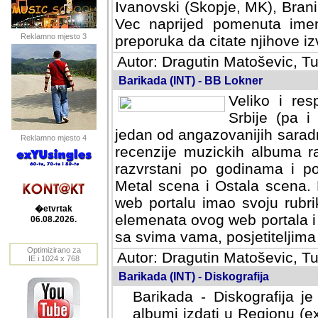
Ivanovski (Skopje, MK), Bran
Vec naprijed pomenuta ime
Reklamno mjesto 3
preporuka da citate njihove izv
Autor: Dragutin Matoševic, Tu
Barikada (INT) - BB Lokner
Veliko i res
Srbije (pa i
jedan od angazovanijih sarad
Reklamno mjesto 4
recenzije muzickih albuma ra
razvrstani po godinama i po t
scena i Ostala scena. Bane 
portalu imao svoju rubriku.
�etvrtak
elemenata ovog web portala i 
06.08.2026.
sa svima vama, posjetiteljima
Optimizirano za
Autor: Dragutin Matoševic, Tu
IE i 1024 x 768
Barikada (INT) - Diskografija
Barikada - Diskografija je
albumi izdati u Regionu (ex 