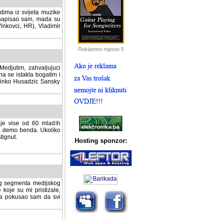
dima iz svijeta muzike
 napisao sam, mada su
Vinkovci, HR), Vladimir
Reklamno mjesto 9
tim, zahvaljujuci veliki
a se istakla bogatim i
 Dinko Husadzic Sansky
 je vise od 60 mladih
demo benda. Ukoliko im
nut.
Hosting sponzor:
tnog segmenta medijskog
 koje su mi pristizale,
afa pokusao sam da svi