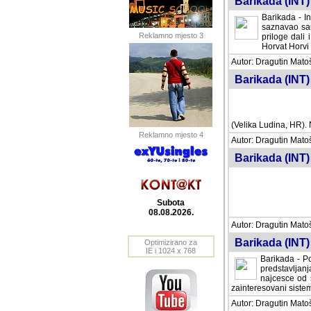
Barikada (INT) 
Barikada - In
saznavao sam
Reklamno mjesto 3
priloge dali 
Horvat Horvi 
Autor: Dragutin Matoše
Barikada (INT) 
(Velika Ludina, HR). N
Reklamno mjesto 4
Autor: Dragutin Matoše
Barikada (INT)
Subota
08.08.2026.
Autor: Dragutin Matoše
Barikada (INT) 
Optimizirano za
IE i 1024 x 768
Barikada - Po
predstavljanj
najcesce od s
zainteresovani sistemo
Autor: Dragutin Matoše