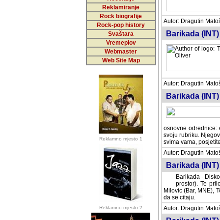
Reklamiranje
Rock biografije
Autor: Dragutin Matoše
Rock-pop history
Barikada (INT)
Svaštara
Vremeplov
Webmaster
Web Site Map
Autor: Dragutin Matoše
Barikada (INT)
odrednice: ex YU pros
Njegovi prilozi su je
Reklamno mjesto 1
posjetiteljima ovog we
Autor: Dragutin Matoše
Barikada (INT) 
Barikada - Diskog
prostor). Te pril
(Bar, MNE), Tomica Ra
citaju.
Reklamno mjesto 2
Autor: Dragutin Matoše