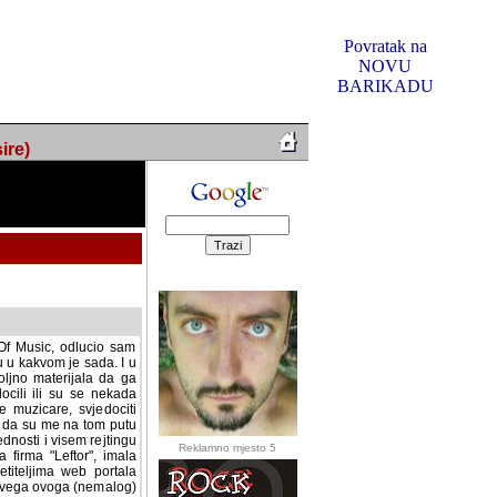
Povratak na
NOVU
BARIKADU
ire)
f Music, odlucio sam
u u kakvom je sada. I u
oljno materijala da ga
 ili su se nekada desile.
e, svjedociti njihovim
me na tom putu pratili
i i visem rejtingu ovog
Reklamno mjesto 5
irma "Leftor", imala
titeljima web portala
og svega ovoga (nemalog)