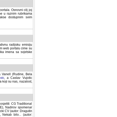
rtala. Osnovni cilj joj
ane u raznim rubrikama
lakse dostupnim svim
tivnu radijsku emisiju
ovom web portalu cime su
lika imena sa svjetske
a Vanell (Rudine, Bela
vic
, a Caslav Vujotic
 koji su nas, nazalost,
sjetiti: CG Traditional
MNE), Nadirov spomenar
cki CV (autor: Dragutin
 Nekab bilo... (autor: