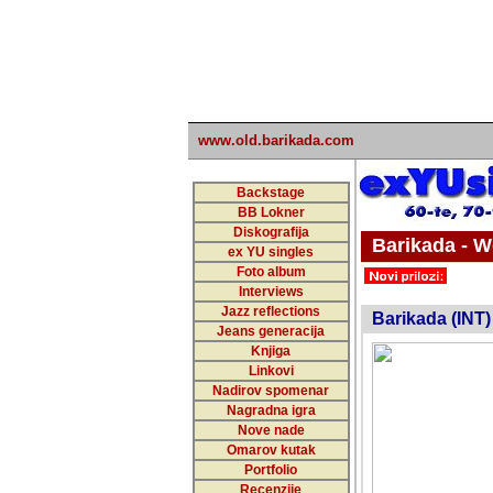
www.old.barikada.com
Backstage
BB Lokner
Diskografija
Barikada - W
ex YU singles
Foto album
undefi
Interviews
Jazz reflections
Barikada (INT)
Jeans generacija
Knjiga
Linkovi
Nadirov spomenar
Nagradna igra
Nove nade
Omarov kutak
Portfolio
Recenzije