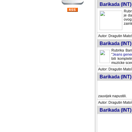
Barikada (INT) 
Rubri
je da
ovog 
zaint
Autor: Dragutin Matoše
Barikada (INT) 
Rubrika Bari
"
Jeans gener
bili komplet
muzicke scene
Autor: Dragutin Matoše
Barikada (INT)
zauvijek napustili.
Autor: Dragutin Matoše
Barikada (INT)