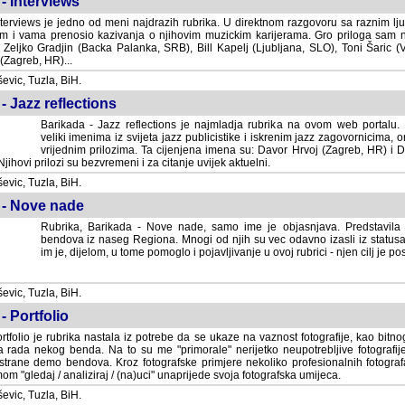
- Interviews
terviews je jedno od meni najdrazih rubrika. U direktnom razgovoru sa raznim lju
 i vama prenosio kazivanja o njihovim muzickim karijerama. Gro priloga sam
i Zeljko Gradjin (Backa Palanka, SRB), Bill Kapelj (Ljubljana, SLO), Toni Šaric (
(Zagreb, HR)...
vic, Tuzla, BiH.
- Jazz reflections
Barikada - Jazz reflections je najmladja rubrika na ovom web portalu. Medju
imenima iz svijeta jazz publicistike i iskrenim jazz zagovornicima, on
vrijednim prilozima. Ta cijenjena imena su: Davor Hrvoj (Zagreb, HR) i
jihovi prilozi su bezvremeni i za citanje uvijek aktuelni.
vic, Tuzla, BiH.
 - Nove nade
Rubrika, Barikada - Nove nade, samo ime je objasnjava. Predstavila
bendova iz naseg Regiona. Mnogi od njih su vec odavno izasli iz statusa 
je, dijelom, u tome pomoglo i pojavljivanje u ovoj rubrici - njen cilj je postig
vic, Tuzla, BiH.
- Portfolio
rtfolio je rubrika nastala iz potrebe da se ukaze na vaznost fotografije, kao bi
a rada nekog benda. Na to su me "primorale" nerijetko neupotrebljive fotografije
trane demo bendova. Kroz fotografske primjere nekoliko profesionalnih fotogr
m "gledaj / analiziraj / (na)uci" unaprijede svoja fotografska umijeca.
vic, Tuzla, BiH.