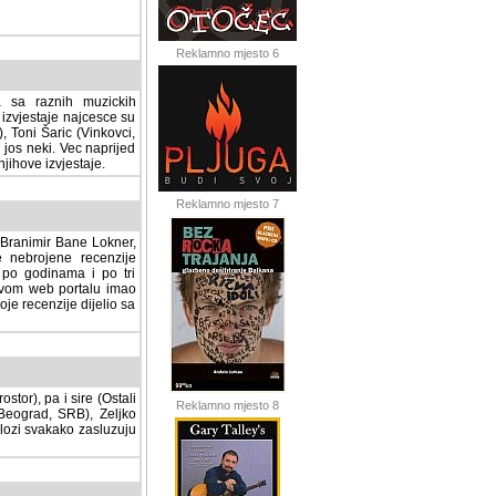
Reklamno mjesto 6
a sa raznih muzickih
izvjestaje najcesce su
, Toni Šaric (Vinkovci,
jos neki. Vec naprijed
ihove izvjestaje.
Reklamno mjesto 7
, Branimir Bane Lokner,
jene recenzije muzickih
nama i po tri osnovne
alu imao svoju rubriku.
 dijelio sa svima vama,
stor), pa i sire (Ostali
Reklamno mjesto 8
ad, SRB), Zeljko Milovic
svakako zasluzuju da se