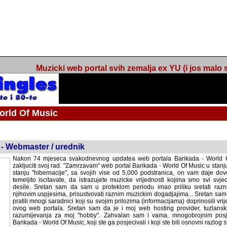
Muzicki web portal svih zemalja ex YU (i jos malo s
orld Of Music
ned
 - Webmaster / urednik
Nakon 74 mjeseca svakodnevnog updatea web portala Barikada - World O
zakljuciti svoj rad. "Zamrzavam" web portal Barikada - World Of Music u stanj
stanju "hibernacije", sa svojih vise od 5,000 podstranica, on vam daje dov
temeljito iscitavate, da istrazujete muzicke vrijednosti kojima smo svi svjedocili
Sretan sam da sam u proteklom periodu imao priliku sretati razne muzicar
uspjesima, prisustvovati raznim muzickim dogadjajima... Sretan sam da su 
mnogi saradnici koji su svojim prilozima (informacijama) doprinosili vrijednost
web portala. Sretan sam da je i moj web hosting provider, tuzlanska f
razumijevanja za moj "hobby". Zahvalan sam i vama, mnogobrojnim posje
Barikada - World Of Music, koji ste ga posjecivali i koji ste bili osnovni razl