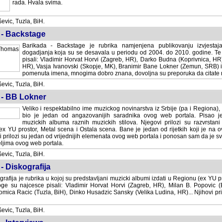
rada. Hvala svima.
vic, Tuzla, BiH.
 - Backstage
Barikada - Backstage je rubrika namjenjena publikovanju izvjestaj
dogadjanja koja su se desavala u periodu od 2004. do 2010. godine. Te 
pisali: Vladimir Horvat Horvi (Zagreb, HR), Darko Budna (Koprivnica, HR)
HR), Vasja Ivanovski (Skopje, MK), Branimir Bane Lokner (Zemun, SRB) i 
pomenuta imena, mnogima dobro znana, dovoljna su preporuka da citate nj
vic, Tuzla, BiH.
 - BB Lokner
Veliko i respektabilno ime muzickog novinarstva iz Srbije (pa i Regiona)
bio je jedan od angazovanijih saradnika ovog web portala. Pisao je nebro
albuma raznih muzickih stilova. Njegovi prilozi su razvrstani po godi
tor, Metal scena i Ostala scena. Bane je jedan od rijetkih koji je na ovom web port
dan od vrijednijih elemenata ovog web portala i ponosan sam da je svoje recenzije
b portala.
vic, Tuzla, BiH.
- Diskografija
rafija je rubrika u kojoj su predstavljani muzicki albumi izdati u Regionu (ex YU pro
oge su najcesce pisali: Vladimir Horvat Horvi (Zagreb, HR), Milan B. Popovic (Beogr
cic (Tuzla, BiH), Dinko Husadzic Sansky (Velika Ludina, HR)... Njihovi prilozi 
vic, Tuzla, BiH.