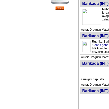
Barikada (INT) 
Rubri
je da
ovog 
zaint
Autor: Dragutin Matoše
Barikada (INT) 
Rubrika Bari
"
Jeans gener
bili komplet
muzicke scene
Autor: Dragutin Matoše
Barikada (INT)
zauvijek napustili.
Autor: Dragutin Matoše
Barikada (INT)