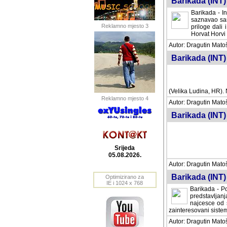
Barikada (INT) 
Barikada - In
saznavao sam
Reklamno mjesto 3
priloge dali 
Horvat Horvi 
Autor: Dragutin Matoše
Barikada (INT) 
(Velika Ludina, HR). N
Reklamno mjesto 4
Autor: Dragutin Matoše
Barikada (INT)
Srijeda
05.08.2026.
Autor: Dragutin Matoše
Barikada (INT) 
Optimizirano za
IE i 1024 x 768
Barikada - Po
predstavljanj
najcesce od s
zainteresovani sistemo
Autor: Dragutin Matoše