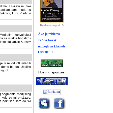
dima iz svijeta muzike
 napisao sam, mada su
Vinkovci, HR), Vladimir
Reklamno mjesto 9
tim, zahvaljujuci veliki
a se istakla bogatim i
 Dinko Husadzic Sansky
 je vise od 60 mladih
demo benda. Ukoliko im
nut.
Hosting sponzor:
tnog segmenta medijskog
 koje su mi pristizale,
afa pokusao sam da svi