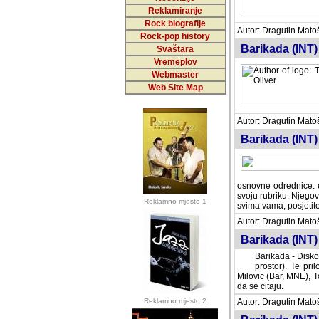
Reklamiranje
Rock biografije
Autor: Dragutin Matoše
Rock-pop history
Barikada (INT)
Svaštara
Vremeplov
Webmaster
Web Site Map
Autor: Dragutin Matoše
Barikada (INT)
odrednice: ex YU pros
Njegovi prilozi su je
Reklamno mjesto 1
posjetiteljima ovog we
Autor: Dragutin Matoše
Barikada (INT) 
Barikada - Diskog
prostor). Te pril
(Bar, MNE), Tomica Ra
citaju.
Reklamno mjesto 2
Autor: Dragutin Matoše