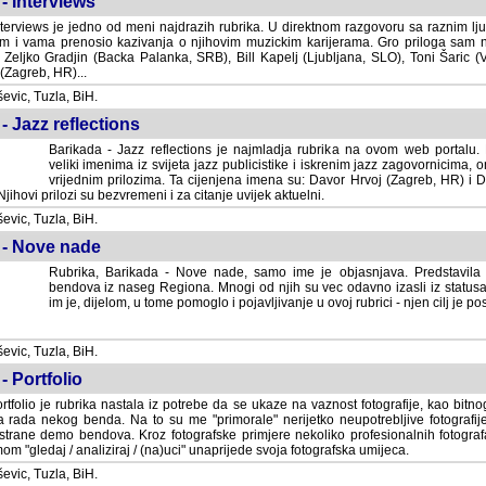
- Interviews
terviews je jedno od meni najdrazih rubrika. U direktnom razgovoru sa raznim lju
 i vama prenosio kazivanja o njihovim muzickim karijerama. Gro priloga sam
i Zeljko Gradjin (Backa Palanka, SRB), Bill Kapelj (Ljubljana, SLO), Toni Šaric (
(Zagreb, HR)...
vic, Tuzla, BiH.
- Jazz reflections
Barikada - Jazz reflections je najmladja rubrika na ovom web portalu. Medju
imenima iz svijeta jazz publicistike i iskrenim jazz zagovornicima, on
vrijednim prilozima. Ta cijenjena imena su: Davor Hrvoj (Zagreb, HR) i
jihovi prilozi su bezvremeni i za citanje uvijek aktuelni.
vic, Tuzla, BiH.
 - Nove nade
Rubrika, Barikada - Nove nade, samo ime je objasnjava. Predstavila
bendova iz naseg Regiona. Mnogi od njih su vec odavno izasli iz statusa 
je, dijelom, u tome pomoglo i pojavljivanje u ovoj rubrici - njen cilj je postig
vic, Tuzla, BiH.
- Portfolio
rtfolio je rubrika nastala iz potrebe da se ukaze na vaznost fotografije, kao bi
a rada nekog benda. Na to su me "primorale" nerijetko neupotrebljive fotografije
trane demo bendova. Kroz fotografske primjere nekoliko profesionalnih fotogr
m "gledaj / analiziraj / (na)uci" unaprijede svoja fotografska umijeca.
vic, Tuzla, BiH.