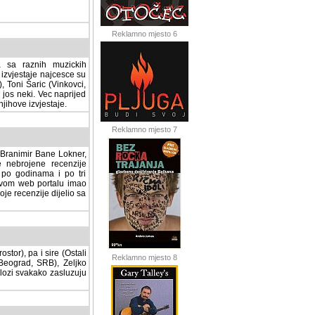
Reklamno mjesto 6
a sa raznih muzickih
izvjestaje najcesce su
, Toni Šaric (Vinkovci,
jos neki. Vec naprijed
ihove izvjestaje.
Reklamno mjesto 7
, Branimir Bane Lokner,
jene recenzije muzickih
nama i po tri osnovne
alu imao svoju rubriku.
 dijelio sa svima vama,
stor), pa i sire (Ostali
Reklamno mjesto 8
ad, SRB), Zeljko Milovic
svakako zasluzuju da se