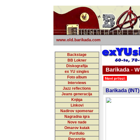
www.old.barikada.com
Backstage
BB Lokner
Diskografija
Barikada - W
ex YU singles
Foto album
undefi
Interviews
Jazz reflections
Barikada (INT)
Jeans generacija
Knjiga
Linkovi
Nadirov spomenar
Nagradna igra
Nove nade
Omarov kutak
Portfolio
Recenzije