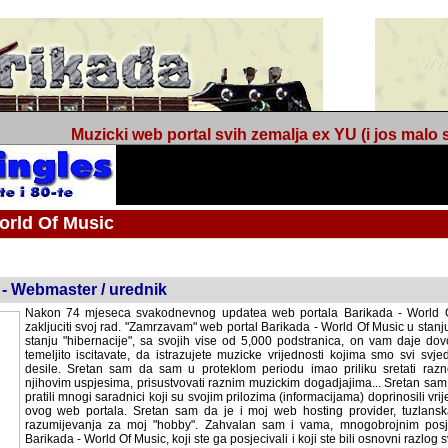
Muzicki web portal svih zemalja ex YU (i jos malo s
orld Of Music
ned
 - Webmaster / urednik
Nakon 74 mjeseca svakodnevnog updatea web portala Barikada - World O
zakljuciti svoj rad. "Zamrzavam" web portal Barikada - World Of Music u stanj
stanju "hibernacije", sa svojih vise od 5,000 podstranica, on vam daje dov
temeljito iscitavate, da istrazujete muzicke vrijednosti kojima smo svi svjedocili
Sretan sam da sam u proteklom periodu imao priliku sretati razne muzicar
uspjesima, prisustvovati raznim muzickim dogadjajima... Sretan sam da su 
mnogi saradnici koji su svojim prilozima (informacijama) doprinosili vrijednost
web portala. Sretan sam da je i moj web hosting provider, tuzlanska f
razumijevanja za moj "hobby". Zahvalan sam i vama, mnogobrojnim posje
Barikada - World Of Music, koji ste ga posjecivali i koji ste bili osnovni razl