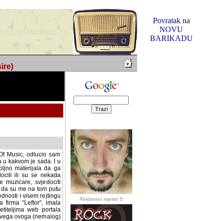
Povratak na
NOVU
BARIKADU
ire)
f Music, odlucio sam
u u kakvom je sada. I u
oljno materijala da ga
 ili su se nekada desile.
e, svjedociti njihovim
me na tom putu pratili
i i visem rejtingu ovog
Reklamno mjesto 5
irma "Leftor", imala
titeljima web portala
og svega ovoga (nemalog)