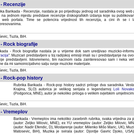
- Recenzije
ka Barikada - Recenzije, nastala je po prijedlogu jednog od saradnika ovog web po
 na jednom mjestu predstave recenzije diskografskih izdanja koje su publikov
web portala. Time se potencira vrijednost tih recenzija, a cini ih se i 
eresovanima.
vic, Tuzla, BiH.
- Rock biografije
kada - Rock biografije nastala je u vrijeme dok sam uredjivao muzicko-informa
acija
". Muzicari predstavljeni u toj radijskoj emisiji imali su i predstavljanje na 
nije predstavljeni. Istovremeno, tim nacinom rada zainteresovao sam i neka ve
 da mi samoinicijativno salju svoje muzicke materijale.
vic, Tuzla, BiH.
 - Rock-pop history
Rubrika Barikada - Rock-pop history sadrzi priloge dva saradnika. Vest
Krajina, SLO) autorica je velikog serijala o legendarnoj
Loli Novako
(Podgorica, MNE), autor je nekoliko priloga o velikim svjetskim umjetnicima
vic, Tuzla, BiH.
 - Vremeplov
Barikada - Vremeplov ima nekoliko zasebnih rubrika, svaka vrijedna za po
(autor: Zeljko Milovic, MNE), ex YU vremeplov (autor: Zeljko Milovic, 
(autor: Nadir Efendic, D), Mostarenje (autor: Milenko Mišo Maric, UK), Muzi
Matosevic, BiH), Muzika je svirala (autor: Djordje Gavric Djoko, USA),