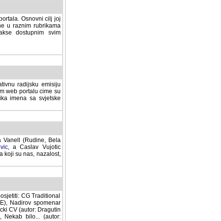
rtala. Osnovni cilj joj
ane u raznim rubrikama
lakse dostupnim svim
tivnu radijsku emisiju
ovom web portalu cime su
lika imena sa svjetske
a Vanell (Rudine, Bela
vic
, a Caslav Vujotic
 koji su nas, nazalost,
sjetiti: CG Traditional
MNE), Nadirov spomenar
cki CV (autor: Dragutin
 Nekab bilo... (autor: