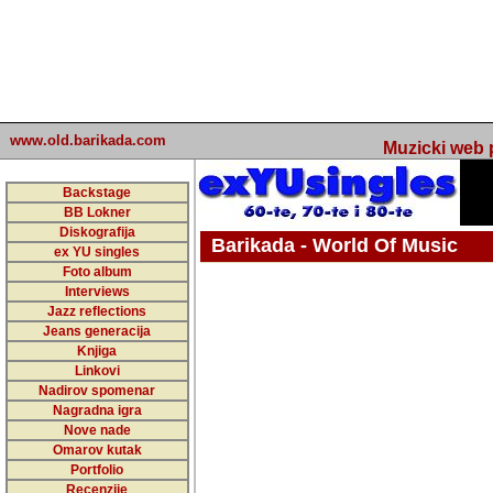
www.old.barikada.com
Muzicki web p
Backstage
BB Lokner
Diskografija
Barikada - World Of Music
ex YU singles
Foto album
undefined
Interviews
Jazz reflections
Barikada (INT) - Webmaster / urednik
Jeans generacija
Nakon 74 mj
Knjiga
Linkovi
portala Bari
Nadirov spomenar
zakljuciti 
Nagradna igra
Nove nade
Barikada - W
Omarov kutak
sada. I u sta
Portfolio
Recenzije