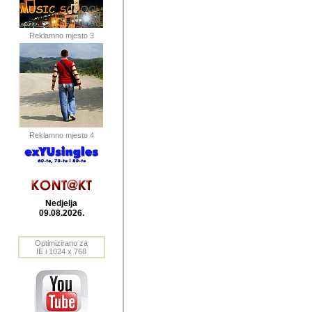
publikovan
dogadjanja
Reklamno mjesto 3
2004. do 2010. godine. Te i
Horvat Horvi (Zagreb, HR)
Šaric (Vinkovci, HR), Vas
Bane Lokner (Zemun, SRB)
imena, mnogima dobro zna
Reklamno mjesto 4
njihove izvjestaje.
Autor: Dragutin Matoševic,
Barikada (INT) - BB Lokner
Nedjelja
Veliko i res
09.08.2026.
Srbije (pa i
Optimizirano za
jedan od angazovanijih s
IE i 1024 x 768
nebrojene recenzije muzic
Njegovi prilozi su razvr
odrednice: ex YU prostor,