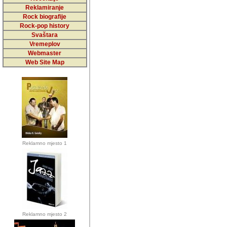
5,000 podstra
Reklamiranje
Rock biografije
da ga temelji
Rock-pop history
vrijednosti kojima smo sv
Svaštara
Vremeplov
Sretan sam da sam u protek
Webmaster
muzicare, svjedociti njih
Web Site Map
muzickim dogadjajima... Sr
mnogi saradnici koji su
doprinosili vrijednosti i v
sam da je i moj web hostin
imala razumijevanja za 
Reklamno mjesto 1
mnogobrojnim posjetitelj
Music, koji ste ga posjeciv
ovoga (nemalog) rada. Hva
Autor: Dragutin Matoševic,
Barikada (INT) - Backstage
Reklamno mjesto 2
Barikada -