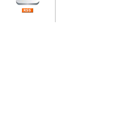
jedan od rijetkih koji je n
Njegovi prilozi su jedan od
i ponosan sam da je svoj
posjetiteljima ovog web por
Autor: Dragutin Matoševic,
Barikada (INT) - Diskografija
Barikada - Diskografija
muzicki albumi izdati u Reg
prostor). Te priloge su n
(Zagreb, HR), Milan B. Po
(Bar, MNE), Tomica Racic 
(Velika Ludina, HR)... Nj
citaju.
Autor: Dragutin Matoševic,
Barikada (INT) - Interviews