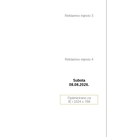
Barikada (INT) 
Barikada - In
saznavao sam
Reklamno mjesto 3
priloge dali 
Horvat Horvi 
Autor: Dragutin Matoše
Barikada (INT) 
(Velika Ludina, HR). N
Reklamno mjesto 4
Autor: Dragutin Matoše
Barikada (INT)
Subota
08.08.2026.
Autor: Dragutin Matoše
Barikada (INT) 
Optimizirano za
IE i 1024 x 768
Barikada - Po
predstavljanj
najcesce od s
zainteresovani sistemo
Autor: Dragutin Matoše