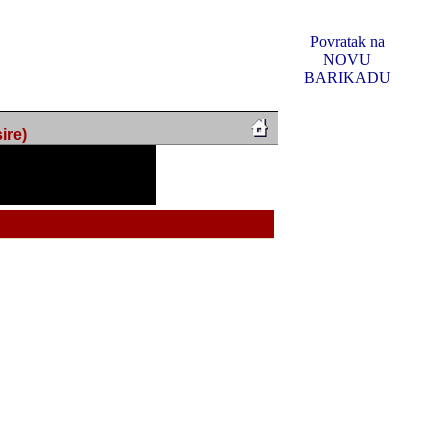
Povratak na
NOVU
BARIKADU
ire)
f Music, odlucio sam
u u kakvom je sada. I u
oljno materijala da ga
 ili su se nekada desile.
e, svjedociti njihovim
me na tom putu pratili
i i visem rejtingu ovog
Reklamno mjesto 5
irma "Leftor", imala
titeljima web portala
og svega ovoga (nemalog)