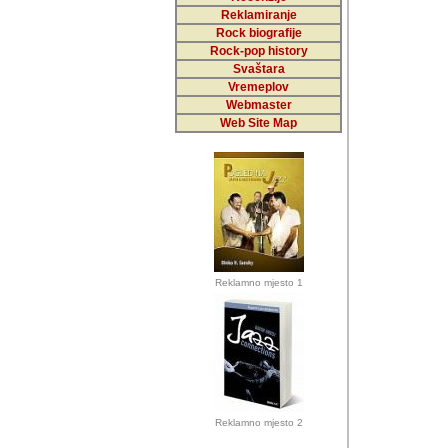
Reklamiranje
Rock biografije
Autor: Dragutin Matoše
Rock-pop history
Barikada (INT)
Svaštara
Vremeplov
Webmaster
Web Site Map
Autor: Dragutin Matoše
Barikada (INT)
odrednice: ex YU pros
Njegovi prilozi su je
Reklamno mjesto 1
posjetiteljima ovog we
Autor: Dragutin Matoše
Barikada (INT) 
Barikada - Diskog
prostor). Te pril
(Bar, MNE), Tomica Ra
citaju.
Reklamno mjesto 2
Autor: Dragutin Matoše