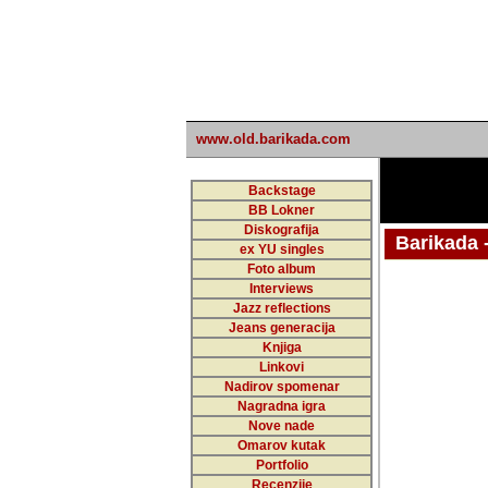
www.old.barikada.com
Backstage
BB Lokner
Diskografija
Barikada - W
ex YU singles
Foto album
undefi
Interviews
Jazz reflections
Barikada (INT)
Jeans generacija
Knjiga
Linkovi
Nadirov spomenar
Nagradna igra
Nove nade
Omarov kutak
Portfolio
Recenzije