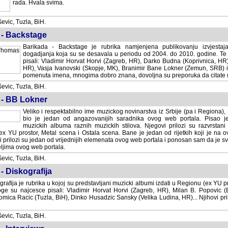
rada. Hvala svima.
vic, Tuzla, BiH.
 - Backstage
Barikada - Backstage je rubrika namjenjena publikovanju izvjestaj
dogadjanja koja su se desavala u periodu od 2004. do 2010. godine. Te 
pisali: Vladimir Horvat Horvi (Zagreb, HR), Darko Budna (Koprivnica, HR)
HR), Vasja Ivanovski (Skopje, MK), Branimir Bane Lokner (Zemun, SRB) i 
pomenuta imena, mnogima dobro znana, dovoljna su preporuka da citate nj
vic, Tuzla, BiH.
 - BB Lokner
Veliko i respektabilno ime muzickog novinarstva iz Srbije (pa i Regiona)
bio je jedan od angazovanijih saradnika ovog web portala. Pisao je nebro
albuma raznih muzickih stilova. Njegovi prilozi su razvrstani po godi
tor, Metal scena i Ostala scena. Bane je jedan od rijetkih koji je na ovom web port
dan od vrijednijih elemenata ovog web portala i ponosan sam da je svoje recenzije
b portala.
vic, Tuzla, BiH.
- Diskografija
rafija je rubrika u kojoj su predstavljani muzicki albumi izdati u Regionu (ex YU pro
oge su najcesce pisali: Vladimir Horvat Horvi (Zagreb, HR), Milan B. Popovic (Beogr
cic (Tuzla, BiH), Dinko Husadzic Sansky (Velika Ludina, HR)... Njihovi prilozi 
vic, Tuzla, BiH.