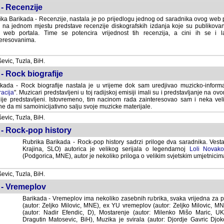
- Recenzije
ka Barikada - Recenzije, nastala je po prijedlogu jednog od saradnika ovog web po
 na jednom mjestu predstave recenzije diskografskih izdanja koje su publikov
web portala. Time se potencira vrijednost tih recenzija, a cini ih se i 
eresovanima.
vic, Tuzla, BiH.
- Rock biografije
kada - Rock biografije nastala je u vrijeme dok sam uredjivao muzicko-informa
acija
". Muzicari predstavljeni u toj radijskoj emisiji imali su i predstavljanje na 
nije predstavljeni. Istovremeno, tim nacinom rada zainteresovao sam i neka ve
 da mi samoinicijativno salju svoje muzicke materijale.
vic, Tuzla, BiH.
 - Rock-pop history
Rubrika Barikada - Rock-pop history sadrzi priloge dva saradnika. Vest
Krajina, SLO) autorica je velikog serijala o legendarnoj
Loli Novako
(Podgorica, MNE), autor je nekoliko priloga o velikim svjetskim umjetnicima
vic, Tuzla, BiH.
 - Vremeplov
Barikada - Vremeplov ima nekoliko zasebnih rubrika, svaka vrijedna za po
(autor: Zeljko Milovic, MNE), ex YU vremeplov (autor: Zeljko Milovic, 
(autor: Nadir Efendic, D), Mostarenje (autor: Milenko Mišo Maric, UK), Muzi
Matosevic, BiH), Muzika je svirala (autor: Djordje Gavric Djoko, USA),