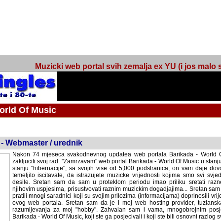
Muzicki web portal svih zemalja ex YU (i jos malo s
orld Of Music
ned
 - Webmaster / urednik
Nakon 74 mjeseca svakodnevnog updatea web portala Barikada - World O
zakljuciti svoj rad. "Zamrzavam" web portal Barikada - World Of Music u stanj
stanju "hibernacije", sa svojih vise od 5,000 podstranica, on vam daje dov
temeljito iscitavate, da istrazujete muzicke vrijednosti kojima smo svi svjedocili
Sretan sam da sam u proteklom periodu imao priliku sretati razne muzicar
uspjesima, prisustvovati raznim muzickim dogadjajima... Sretan sam da su 
mnogi saradnici koji su svojim prilozima (informacijama) doprinosili vrijednost
web portala. Sretan sam da je i moj web hosting provider, tuzlanska f
razumijevanja za moj "hobby". Zahvalan sam i vama, mnogobrojnim posje
Barikada - World Of Music, koji ste ga posjecivali i koji ste bili osnovni razl