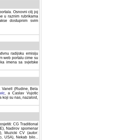
rtala. Osnovni cilj joj
ane u raznim rubrikama
lakse dostupnim svim
tivnu radijsku emisiju
ovom web portalu cime su
lika imena sa svjetske
a Vanell (Rudine, Bela
vic
, a Caslav Vujotic
 koji su nas, nazalost,
sjetiti: CG Traditional
MNE), Nadirov spomenar
cki CV (autor: Dragutin
 Nekab bilo... (autor: