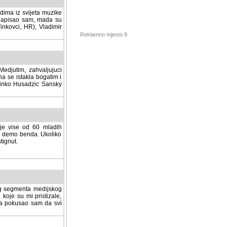
dima iz svijeta muzike
 napisao sam, mada su
Vinkovci, HR), Vladimir
Reklamno mjesto 9
tim, zahvaljujuci veliki
a se istakla bogatim i
 Dinko Husadzic Sansky
 je vise od 60 mladih
demo benda. Ukoliko im
nut.
Hosting sponzor:
tnog segmenta medijskog
 koje su mi pristizale,
afa pokusao sam da svi