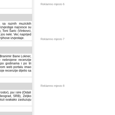
Reklamno mjesto 6
a sa raznih muzickih
izvjestaje najcesce su
, Toni Šaric (Vinkovci,
jos neki. Vec naprijed
ihove izvjestaje.
Reklamno mjesto 7
, Branimir Bane Lokner,
jene recenzije muzickih
nama i po tri osnovne
alu imao svoju rubriku.
 dijelio sa svima vama,
stor), pa i sire (Ostali
Reklamno mjesto 8
ad, SRB), Zeljko Milovic
svakako zasluzuju da se