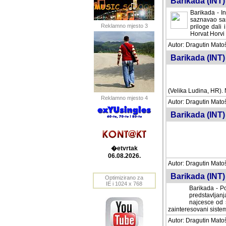
Barikada (INT) 
Barikada - In
saznavao sam
Reklamno mjesto 3
priloge dali 
Horvat Horvi 
Autor: Dragutin Matoše
Barikada (INT) 
(Velika Ludina, HR). N
Reklamno mjesto 4
Autor: Dragutin Matoše
Barikada (INT)
�etvrtak
06.08.2026.
Autor: Dragutin Matoše
Barikada (INT) 
Optimizirano za
IE i 1024 x 768
Barikada - Po
predstavljanj
najcesce od s
zainteresovani sistemo
Autor: Dragutin Matoše