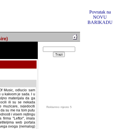
Povratak na
NOVU
BARIKADU
ire)
f Music, odlucio sam
u u kakvom je sada. I u
oljno materijala da ga
 ili su se nekada desile.
e, svjedociti njihovim
me na tom putu pratili
i i visem rejtingu ovog
Reklamno mjesto 5
irma "Leftor", imala
titeljima web portala
og svega ovoga (nemalog)