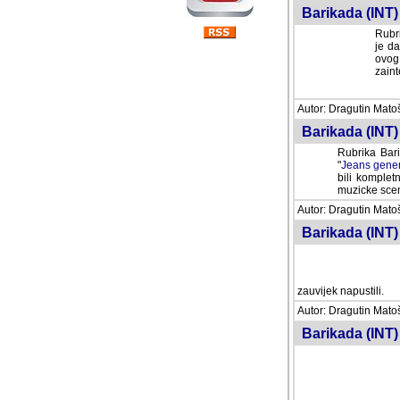
Barikada (INT) 
Rubri
je da
ovog 
zaint
Autor: Dragutin Matoše
Barikada (INT) 
Rubrika Bari
"
Jeans gener
bili komplet
muzicke scene
Autor: Dragutin Matoše
Barikada (INT)
zauvijek napustili.
Autor: Dragutin Matoše
Barikada (INT)