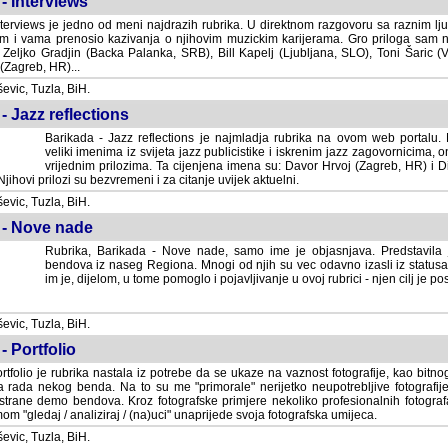
- Interviews
terviews je jedno od meni najdrazih rubrika. U direktnom razgovoru sa raznim lju
 i vama prenosio kazivanja o njihovim muzickim karijerama. Gro priloga sam
i Zeljko Gradjin (Backa Palanka, SRB), Bill Kapelj (Ljubljana, SLO), Toni Šaric (
(Zagreb, HR)...
vic, Tuzla, BiH.
- Jazz reflections
Barikada - Jazz reflections je najmladja rubrika na ovom web portalu. Medju
imenima iz svijeta jazz publicistike i iskrenim jazz zagovornicima, on
vrijednim prilozima. Ta cijenjena imena su: Davor Hrvoj (Zagreb, HR) i
jihovi prilozi su bezvremeni i za citanje uvijek aktuelni.
vic, Tuzla, BiH.
 - Nove nade
Rubrika, Barikada - Nove nade, samo ime je objasnjava. Predstavila
bendova iz naseg Regiona. Mnogi od njih su vec odavno izasli iz statusa 
je, dijelom, u tome pomoglo i pojavljivanje u ovoj rubrici - njen cilj je postig
vic, Tuzla, BiH.
- Portfolio
rtfolio je rubrika nastala iz potrebe da se ukaze na vaznost fotografije, kao bi
a rada nekog benda. Na to su me "primorale" nerijetko neupotrebljive fotografije
trane demo bendova. Kroz fotografske primjere nekoliko profesionalnih fotogr
m "gledaj / analiziraj / (na)uci" unaprijede svoja fotografska umijeca.
vic, Tuzla, BiH.