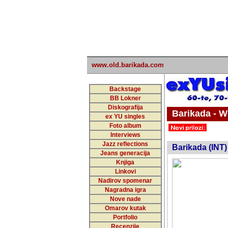
www.old.barikada.com
Backstage
BB Lokner
Diskografija
Barikada - W
ex YU singles
Foto album
undefi
Interviews
Jazz reflections
Barikada (INT)
Jeans generacija
Knjiga
Linkovi
Nadirov spomenar
Nagradna igra
Nove nade
Omarov kutak
Portfolio
Recenzije