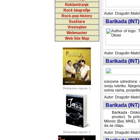
Reklamiranje
Rock biografije
Autor: Dragutin Matoše
Rock-pop history
Barikada (INT)
Svaštara
Vremeplov
Webmaster
Web Site Map
Autor: Dragutin Matoše
Barikada (INT)
odrednice: ex YU pros
Njegovi prilozi su je
Reklamno mjesto 1
posjetiteljima ovog we
Autor: Dragutin Matoše
Barikada (INT) 
Barikada - Diskog
prostor). Te pril
(Bar, MNE), Tomica Ra
citaju.
Reklamno mjesto 2
Autor: Dragutin Matoše