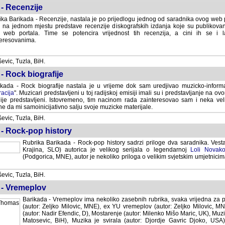
- Recenzije
ka Barikada - Recenzije, nastala je po prijedlogu jednog od saradnika ovog web po
 na jednom mjestu predstave recenzije diskografskih izdanja koje su publikov
web portala. Time se potencira vrijednost tih recenzija, a cini ih se i 
eresovanima.
vic, Tuzla, BiH.
- Rock biografije
kada - Rock biografije nastala je u vrijeme dok sam uredjivao muzicko-informa
acija
". Muzicari predstavljeni u toj radijskoj emisiji imali su i predstavljanje na 
nije predstavljeni. Istovremeno, tim nacinom rada zainteresovao sam i neka ve
 da mi samoinicijativno salju svoje muzicke materijale.
vic, Tuzla, BiH.
 - Rock-pop history
Rubrika Barikada - Rock-pop history sadrzi priloge dva saradnika. Vest
Krajina, SLO) autorica je velikog serijala o legendarnoj
Loli Novako
(Podgorica, MNE), autor je nekoliko priloga o velikim svjetskim umjetnicima
vic, Tuzla, BiH.
 - Vremeplov
Barikada - Vremeplov ima nekoliko zasebnih rubrika, svaka vrijedna za po
(autor: Zeljko Milovic, MNE), ex YU vremeplov (autor: Zeljko Milovic, 
(autor: Nadir Efendic, D), Mostarenje (autor: Milenko Mišo Maric, UK), Muzi
Matosevic, BiH), Muzika je svirala (autor: Djordje Gavric Djoko, USA),