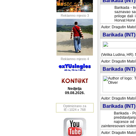
Barikada (INT) 
Barikada - In
saznavao sam
Reklamno mjesto 3
priloge dali 
Horvat Horvi 
Autor: Dragutin Matoše
Barikada (INT) 
(Velika Ludina, HR). N
Reklamno mjesto 4
Autor: Dragutin Matoše
Barikada (INT)
Nedjelja
09.08.2026.
Autor: Dragutin Matoše
Barikada (INT) 
Optimizirano za
IE i 1024 x 768
Barikada - Po
predstavljanj
najcesce od s
zainteresovani sistemo
Autor: Dragutin Matoše