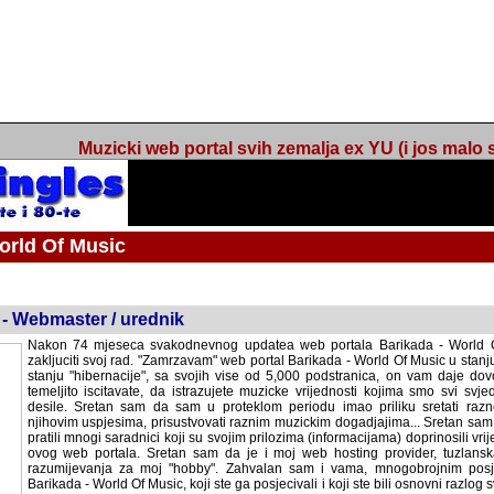
Muzicki web portal svih zemalja ex YU (i jos malo s
orld Of Music
ned
 - Webmaster / urednik
Nakon 74 mjeseca svakodnevnog updatea web portala Barikada - World O
zakljuciti svoj rad. "Zamrzavam" web portal Barikada - World Of Music u stanj
stanju "hibernacije", sa svojih vise od 5,000 podstranica, on vam daje dov
temeljito iscitavate, da istrazujete muzicke vrijednosti kojima smo svi svjedocili
Sretan sam da sam u proteklom periodu imao priliku sretati razne muzicar
uspjesima, prisustvovati raznim muzickim dogadjajima... Sretan sam da su 
mnogi saradnici koji su svojim prilozima (informacijama) doprinosili vrijednost
web portala. Sretan sam da je i moj web hosting provider, tuzlanska f
razumijevanja za moj "hobby". Zahvalan sam i vama, mnogobrojnim posje
Barikada - World Of Music, koji ste ga posjecivali i koji ste bili osnovni razl