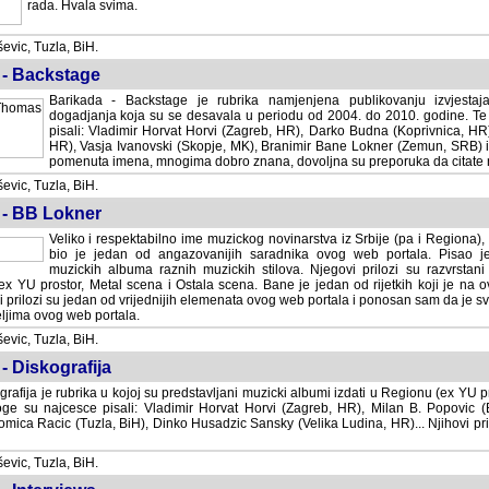
rada. Hvala svima.
vic, Tuzla, BiH.
 - Backstage
Barikada - Backstage je rubrika namjenjena publikovanju izvjestaj
dogadjanja koja su se desavala u periodu od 2004. do 2010. godine. Te 
pisali: Vladimir Horvat Horvi (Zagreb, HR), Darko Budna (Koprivnica, HR)
HR), Vasja Ivanovski (Skopje, MK), Branimir Bane Lokner (Zemun, SRB) i 
pomenuta imena, mnogima dobro znana, dovoljna su preporuka da citate nj
vic, Tuzla, BiH.
 - BB Lokner
Veliko i respektabilno ime muzickog novinarstva iz Srbije (pa i Regiona)
bio je jedan od angazovanijih saradnika ovog web portala. Pisao je nebro
albuma raznih muzickih stilova. Njegovi prilozi su razvrstani po godi
tor, Metal scena i Ostala scena. Bane je jedan od rijetkih koji je na ovom web port
dan od vrijednijih elemenata ovog web portala i ponosan sam da je svoje recenzije
b portala.
vic, Tuzla, BiH.
- Diskografija
rafija je rubrika u kojoj su predstavljani muzicki albumi izdati u Regionu (ex YU pro
oge su najcesce pisali: Vladimir Horvat Horvi (Zagreb, HR), Milan B. Popovic (Beogr
cic (Tuzla, BiH), Dinko Husadzic Sansky (Velika Ludina, HR)... Njihovi prilozi 
vic, Tuzla, BiH.