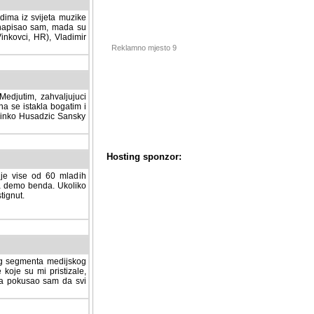
dima iz svijeta muzike
 napisao sam, mada su
Vinkovci, HR), Vladimir
Reklamno mjesto 9
tim, zahvaljujuci veliki
a se istakla bogatim i
 Dinko Husadzic Sansky
 je vise od 60 mladih
demo benda. Ukoliko im
nut.
Hosting sponzor:
tnog segmenta medijskog
 koje su mi pristizale,
afa pokusao sam da svi