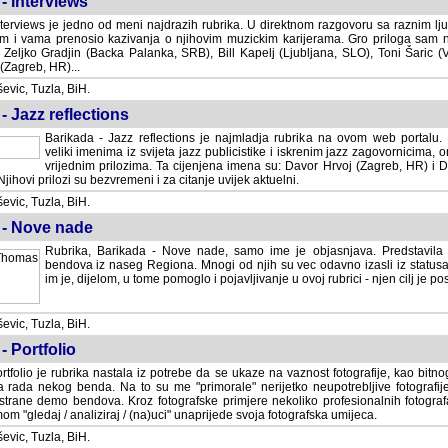
- Interviews
terviews je jedno od meni najdrazih rubrika. U direktnom razgovoru sa raznim lju
 i vama prenosio kazivanja o njihovim muzickim karijerama. Gro priloga sam
i Zeljko Gradjin (Backa Palanka, SRB), Bill Kapelj (Ljubljana, SLO), Toni Šaric (
(Zagreb, HR)...
vic, Tuzla, BiH.
- Jazz reflections
Barikada - Jazz reflections je najmladja rubrika na ovom web portalu. Medju
imenima iz svijeta jazz publicistike i iskrenim jazz zagovornicima, on
vrijednim prilozima. Ta cijenjena imena su: Davor Hrvoj (Zagreb, HR) i
jihovi prilozi su bezvremeni i za citanje uvijek aktuelni.
vic, Tuzla, BiH.
 - Nove nade
Rubrika, Barikada - Nove nade, samo ime je objasnjava. Predstavila
bendova iz naseg Regiona. Mnogi od njih su vec odavno izasli iz statusa 
je, dijelom, u tome pomoglo i pojavljivanje u ovoj rubrici - njen cilj je postig
vic, Tuzla, BiH.
- Portfolio
rtfolio je rubrika nastala iz potrebe da se ukaze na vaznost fotografije, kao bi
a rada nekog benda. Na to su me "primorale" nerijetko neupotrebljive fotografije
trane demo bendova. Kroz fotografske primjere nekoliko profesionalnih fotogr
m "gledaj / analiziraj / (na)uci" unaprijede svoja fotografska umijeca.
vic, Tuzla, BiH.