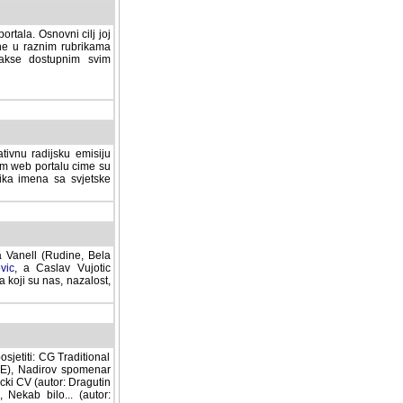
rtala. Osnovni cilj joj
ane u raznim rubrikama
lakse dostupnim svim
tivnu radijsku emisiju
ovom web portalu cime su
lika imena sa svjetske
a Vanell (Rudine, Bela
vic
, a Caslav Vujotic
 koji su nas, nazalost,
sjetiti: CG Traditional
MNE), Nadirov spomenar
cki CV (autor: Dragutin
 Nekab bilo... (autor: