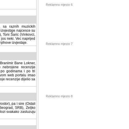
Reklamno mjesto 6
a sa raznih muzickih
izvjestaje najcesce su
, Toni Šaric (Vinkovci,
jos neki. Vec naprijed
ihove izvjestaje.
Reklamno mjesto 7
, Branimir Bane Lokner,
jene recenzije muzickih
nama i po tri osnovne
alu imao svoju rubriku.
 dijelio sa svima vama,
stor), pa i sire (Ostali
Reklamno mjesto 8
ad, SRB), Zeljko Milovic
svakako zasluzuju da se