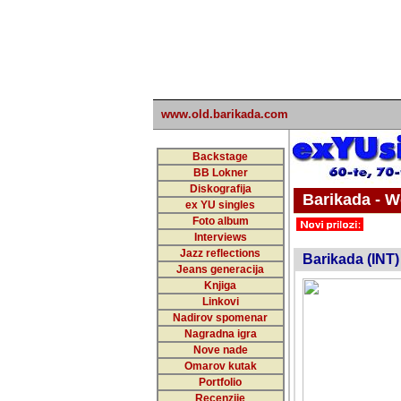
www.old.barikada.com
Backstage
BB Lokner
Diskografija
Barikada - W
ex YU singles
Foto album
undefi
Interviews
Jazz reflections
Barikada (INT)
Jeans generacija
Knjiga
Linkovi
Nadirov spomenar
Nagradna igra
Nove nade
Omarov kutak
Portfolio
Recenzije