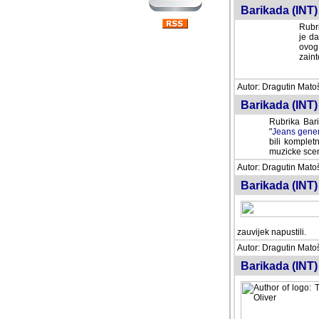
Barikada (INT) 
Rubri
je da
ovog 
zaint
Autor: Dragutin Matoše
Barikada (INT) 
Rubrika Bari
"
Jeans gener
bili komplet
muzicke scene
Autor: Dragutin Matoše
Barikada (INT)
zauvijek napustili.
Autor: Dragutin Matoše
Barikada (INT)