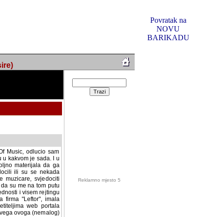
Povratak na
NOVU
BARIKADU
ire)
f Music, odlucio sam
u u kakvom je sada. I u
oljno materijala da ga
 ili su se nekada desile.
e, svjedociti njihovim
me na tom putu pratili
i i visem rejtingu ovog
Reklamno mjesto 5
irma "Leftor", imala
titeljima web portala
og svega ovoga (nemalog)