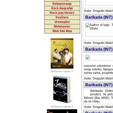
Reklamiranje
Rock biografije
Autor: Dragutin Matoše
Rock-pop history
Barikada (INT)
Svaštara
Vremeplov
Webmaster
Web Site Map
Autor: Dragutin Matoše
Barikada (INT)
odrednice: ex YU pros
Njegovi prilozi su je
Reklamno mjesto 1
posjetiteljima ovog we
Autor: Dragutin Matoše
Barikada (INT) 
Barikada - Diskog
prostor). Te pril
(Bar, MNE), Tomica Ra
citaju.
Reklamno mjesto 2
Autor: Dragutin Matoše