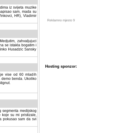
dima iz svijeta muzike
 napisao sam, mada su
Vinkovci, HR), Vladimir
Reklamno mjesto 9
tim, zahvaljujuci veliki
a se istakla bogatim i
 Dinko Husadzic Sansky
 je vise od 60 mladih
demo benda. Ukoliko im
nut.
Hosting sponzor:
tnog segmenta medijskog
 koje su mi pristizale,
afa pokusao sam da svi