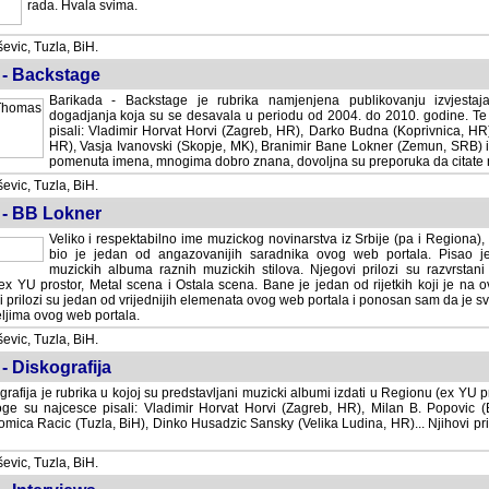
rada. Hvala svima.
vic, Tuzla, BiH.
 - Backstage
Barikada - Backstage je rubrika namjenjena publikovanju izvjestaj
dogadjanja koja su se desavala u periodu od 2004. do 2010. godine. Te 
pisali: Vladimir Horvat Horvi (Zagreb, HR), Darko Budna (Koprivnica, HR)
HR), Vasja Ivanovski (Skopje, MK), Branimir Bane Lokner (Zemun, SRB) i 
pomenuta imena, mnogima dobro znana, dovoljna su preporuka da citate nj
vic, Tuzla, BiH.
 - BB Lokner
Veliko i respektabilno ime muzickog novinarstva iz Srbije (pa i Regiona)
bio je jedan od angazovanijih saradnika ovog web portala. Pisao je nebro
albuma raznih muzickih stilova. Njegovi prilozi su razvrstani po godi
tor, Metal scena i Ostala scena. Bane je jedan od rijetkih koji je na ovom web port
dan od vrijednijih elemenata ovog web portala i ponosan sam da je svoje recenzije
b portala.
vic, Tuzla, BiH.
- Diskografija
rafija je rubrika u kojoj su predstavljani muzicki albumi izdati u Regionu (ex YU pro
oge su najcesce pisali: Vladimir Horvat Horvi (Zagreb, HR), Milan B. Popovic (Beogr
cic (Tuzla, BiH), Dinko Husadzic Sansky (Velika Ludina, HR)... Njihovi prilozi 
vic, Tuzla, BiH.