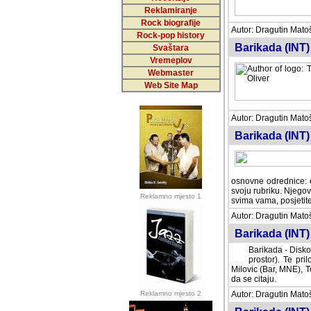
Reklamiranje
Rock biografije
Autor: Dragutin Matoše
Rock-pop history
Barikada (INT)
Svaštara
Vremeplov
Webmaster
Web Site Map
Autor: Dragutin Matoše
Barikada (INT)
odrednice: ex YU pros
Njegovi prilozi su je
Reklamno mjesto 1
posjetiteljima ovog we
Autor: Dragutin Matoše
Barikada (INT) 
Barikada - Diskog
prostor). Te pril
(Bar, MNE), Tomica Ra
citaju.
Reklamno mjesto 2
Autor: Dragutin Matoše