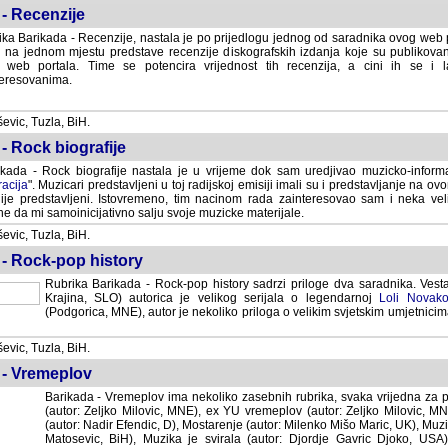
- Recenzije
ka Barikada - Recenzije, nastala je po prijedlogu jednog od saradnika ovog web po
 na jednom mjestu predstave recenzije diskografskih izdanja koje su publikov
web portala. Time se potencira vrijednost tih recenzija, a cini ih se i 
eresovanima.
vic, Tuzla, BiH.
- Rock biografije
kada - Rock biografije nastala je u vrijeme dok sam uredjivao muzicko-informa
acija
". Muzicari predstavljeni u toj radijskoj emisiji imali su i predstavljanje na 
nije predstavljeni. Istovremeno, tim nacinom rada zainteresovao sam i neka ve
 da mi samoinicijativno salju svoje muzicke materijale.
vic, Tuzla, BiH.
 - Rock-pop history
Rubrika Barikada - Rock-pop history sadrzi priloge dva saradnika. Vest
Krajina, SLO) autorica je velikog serijala o legendarnoj
Loli Novako
(Podgorica, MNE), autor je nekoliko priloga o velikim svjetskim umjetnicima
vic, Tuzla, BiH.
 - Vremeplov
Barikada - Vremeplov ima nekoliko zasebnih rubrika, svaka vrijedna za po
(autor: Zeljko Milovic, MNE), ex YU vremeplov (autor: Zeljko Milovic, 
(autor: Nadir Efendic, D), Mostarenje (autor: Milenko Mišo Maric, UK), Muzi
Matosevic, BiH), Muzika je svirala (autor: Djordje Gavric Djoko, USA),