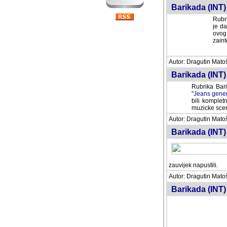
Barikada (INT) 
Rubri
je da
ovog 
zaint
Autor: Dragutin Matoše
Barikada (INT) 
Rubrika Bari
"
Jeans gener
bili komplet
muzicke scene
Autor: Dragutin Matoše
Barikada (INT)
zauvijek napustili.
Autor: Dragutin Matoše
Barikada (INT)