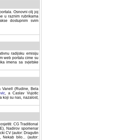
rtala. Osnovni cilj joj
ane u raznim rubrikama
lakse dostupnim svim
tivnu radijsku emisiju
ovom web portalu cime su
lika imena sa svjetske
a Vanell (Rudine, Bela
vic
, a Caslav Vujotic
 koji su nas, nazalost,
sjetiti: CG Traditional
MNE), Nadirov spomenar
cki CV (autor: Dragutin
 Nekab bilo... (autor: