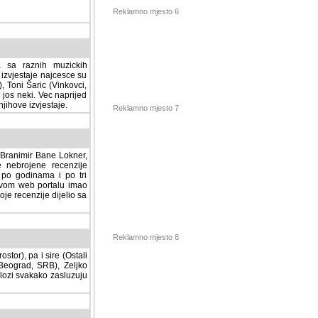
Reklamno mjesto 6
a sa raznih muzickih
izvjestaje najcesce su
, Toni Šaric (Vinkovci,
jos neki. Vec naprijed
ihove izvjestaje.
Reklamno mjesto 7
, Branimir Bane Lokner,
jene recenzije muzickih
nama i po tri osnovne
alu imao svoju rubriku.
 dijelio sa svima vama,
stor), pa i sire (Ostali
Reklamno mjesto 8
ad, SRB), Zeljko Milovic
svakako zasluzuju da se