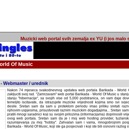
Muzicki web portal svih zemalja ex YU (i jos malo s
orld Of Music
 - Webmaster / urednik
Nakon 74 mjeseca svakodnevnog updatea web portala Barikada - World O
zakljuciti svoj rad. "Zamrzavam" web portal Barikada - World Of Music u stanj
stanju "hibernacije", sa svojih vise od 5,000 podstranica, on vam daje dov
temeljito iscitavate, da istrazujete muzicke vrijednosti kojima smo svi svjedocili
Sretan sam da sam u proteklom periodu imao priliku sretati razne muzicar
uspjesima, prisustvovati raznim muzickim dogadjajima... Sretan sam da su 
mnogi saradnici koji su svojim prilozima (informacijama) doprinosili vrijednost
web portala. Sretan sam da je i moj web hosting provider, tuzlanska f
razumijevanja za moj "hobby". Zahvalan sam i vama, mnogobrojnim posje
Barikada - World Of Music, koji ste ga posjecivali i koji ste bili osnovni razl