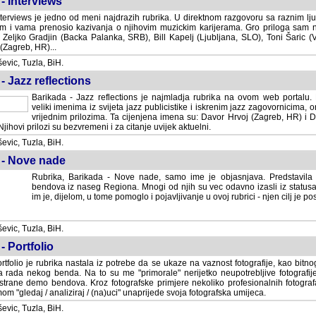
- Interviews
terviews je jedno od meni najdrazih rubrika. U direktnom razgovoru sa raznim lju
 i vama prenosio kazivanja o njihovim muzickim karijerama. Gro priloga sam
i Zeljko Gradjin (Backa Palanka, SRB), Bill Kapelj (Ljubljana, SLO), Toni Šaric (
(Zagreb, HR)...
vic, Tuzla, BiH.
- Jazz reflections
Barikada - Jazz reflections je najmladja rubrika na ovom web portalu. Medju
imenima iz svijeta jazz publicistike i iskrenim jazz zagovornicima, on
vrijednim prilozima. Ta cijenjena imena su: Davor Hrvoj (Zagreb, HR) i
jihovi prilozi su bezvremeni i za citanje uvijek aktuelni.
vic, Tuzla, BiH.
 - Nove nade
Rubrika, Barikada - Nove nade, samo ime je objasnjava. Predstavila
bendova iz naseg Regiona. Mnogi od njih su vec odavno izasli iz statusa 
je, dijelom, u tome pomoglo i pojavljivanje u ovoj rubrici - njen cilj je postig
vic, Tuzla, BiH.
- Portfolio
rtfolio je rubrika nastala iz potrebe da se ukaze na vaznost fotografije, kao bi
a rada nekog benda. Na to su me "primorale" nerijetko neupotrebljive fotografije
trane demo bendova. Kroz fotografske primjere nekoliko profesionalnih fotogr
m "gledaj / analiziraj / (na)uci" unaprijede svoja fotografska umijeca.
vic, Tuzla, BiH.