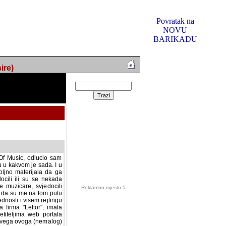
Povratak na
NOVU
BARIKADU
ire)
f Music, odlucio sam
u u kakvom je sada. I u
oljno materijala da ga
 ili su se nekada desile.
e, svjedociti njihovim
me na tom putu pratili
i i visem rejtingu ovog
Reklamno mjesto 5
irma "Leftor", imala
titeljima web portala
og svega ovoga (nemalog)