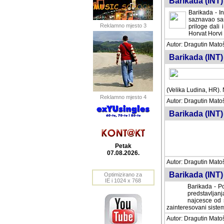
Barikada (INT) 
Barikada - In
saznavao sam
Reklamno mjesto 3
priloge dali 
Horvat Horvi 
Autor: Dragutin Matoše
Barikada (INT) 
(Velika Ludina, HR). N
Reklamno mjesto 4
Autor: Dragutin Matoše
Barikada (INT)
Petak
07.08.2026.
Autor: Dragutin Matoše
Barikada (INT) 
Optimizirano za
IE i 1024 x 768
Barikada - Po
predstavljanj
najcesce od s
zainteresovani sistemo
Autor: Dragutin Matoše