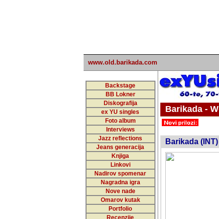
www.old.barikada.com
Backstage
BB Lokner
Diskografija
Barikada - W
ex YU singles
Foto album
Interviews
Jazz reflections
Barikada (INT)
Jeans generacija
Knjiga
Linkovi
Nadirov spomenar
Nagradna igra
Nove nade
Omarov kutak
Portfolio
Recenzije