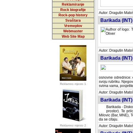
Reklamiranje
Rock biografije
Autor: Dragutin Matoše
Rock-pop history
Barikada (INT)
Svaštara
Vremeplov
Webmaster
Web Site Map
Autor: Dragutin Matoše
Barikada (INT)
odrednice: ex YU pros
Njegovi prilozi su je
Reklamno mjesto 1
posjetiteljima ovog we
Autor: Dragutin Matoše
Barikada (INT) 
Barikada - Diskog
prostor). Te pril
(Bar, MNE), Tomica Ra
citaju.
Reklamno mjesto 2
Autor: Dragutin Matoše