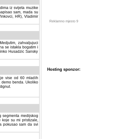
dima iz svijeta muzike
 napisao sam, mada su
Vinkovci, HR), Vladimir
Reklamno mjesto 9
tim, zahvaljujuci veliki
a se istakla bogatim i
 Dinko Husadzic Sansky
 je vise od 60 mladih
demo benda. Ukoliko im
nut.
Hosting sponzor:
tnog segmenta medijskog
 koje su mi pristizale,
afa pokusao sam da svi