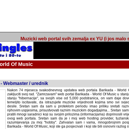
Muzicki web portal svih zemalja ex YU (i jos malo s
orld Of Music
ned
 - Webmaster / urednik
Nakon 74 mjeseca svakodnevnog updatea web portala Barikada - World O
zakljuciti svoj rad. "Zamrzavam" web portal Barikada - World Of Music u stanj
stanju "hibernacije", sa svojih vise od 5,000 podstranica, on vam daje dov
temeljito iscitavate, da istrazujete muzicke vrijednosti kojima smo svi svjedocili
Sretan sam da sam u proteklom periodu imao priliku sretati razne muzicar
uspjesima, prisustvovati raznim muzickim dogadjajima... Sretan sam da su 
mnogi saradnici koji su svojim prilozima (informacijama) doprinosili vrijednost
web portala. Sretan sam da je i moj web hosting provider, tuzlanska f
razumijevanja za moj "hobby". Zahvalan sam i vama, mnogobrojnim posje
Barikada - World Of Music, koji ste ga posjecivali i koji ste bili osnovni razl