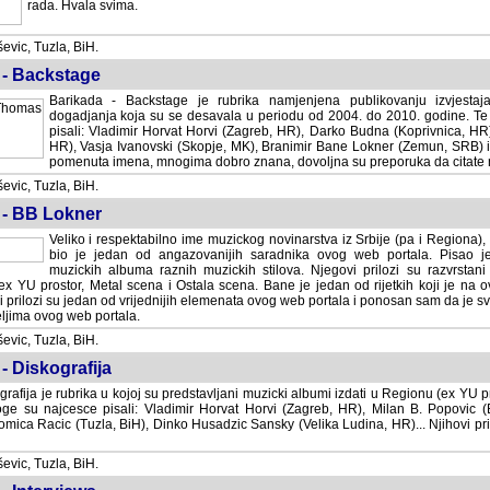
rada. Hvala svima.
vic, Tuzla, BiH.
 - Backstage
Barikada - Backstage je rubrika namjenjena publikovanju izvjestaj
dogadjanja koja su se desavala u periodu od 2004. do 2010. godine. Te 
pisali: Vladimir Horvat Horvi (Zagreb, HR), Darko Budna (Koprivnica, HR)
HR), Vasja Ivanovski (Skopje, MK), Branimir Bane Lokner (Zemun, SRB) i 
pomenuta imena, mnogima dobro znana, dovoljna su preporuka da citate nj
vic, Tuzla, BiH.
 - BB Lokner
Veliko i respektabilno ime muzickog novinarstva iz Srbije (pa i Regiona)
bio je jedan od angazovanijih saradnika ovog web portala. Pisao je nebro
albuma raznih muzickih stilova. Njegovi prilozi su razvrstani po godi
tor, Metal scena i Ostala scena. Bane je jedan od rijetkih koji je na ovom web port
dan od vrijednijih elemenata ovog web portala i ponosan sam da je svoje recenzije
b portala.
vic, Tuzla, BiH.
- Diskografija
rafija je rubrika u kojoj su predstavljani muzicki albumi izdati u Regionu (ex YU pro
oge su najcesce pisali: Vladimir Horvat Horvi (Zagreb, HR), Milan B. Popovic (Beogr
cic (Tuzla, BiH), Dinko Husadzic Sansky (Velika Ludina, HR)... Njihovi prilozi 
vic, Tuzla, BiH.