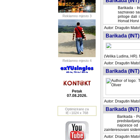
Barikada (INT) 
Barikada - In
saznavao sam
Reklamno mjesto 3
priloge dali 
Horvat Horvi 
Autor: Dragutin Matoše
Barikada (INT) 
(Velika Ludina, HR). N
Reklamno mjesto 4
Autor: Dragutin Matoše
Barikada (INT)
Petak
07.08.2026.
Autor: Dragutin Matoše
Barikada (INT) 
Optimizirano za
IE i 1024 x 768
Barikada - Po
predstavljanj
najcesce od s
zainteresovani sistemo
Autor: Dragutin Matoše