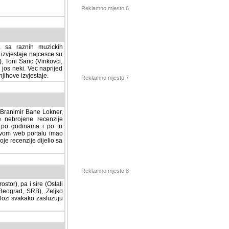
Reklamno mjesto 6
a sa raznih muzickih
izvjestaje najcesce su
, Toni Šaric (Vinkovci,
jos neki. Vec naprijed
ihove izvjestaje.
Reklamno mjesto 7
, Branimir Bane Lokner,
jene recenzije muzickih
nama i po tri osnovne
alu imao svoju rubriku.
 dijelio sa svima vama,
stor), pa i sire (Ostali
Reklamno mjesto 8
ad, SRB), Zeljko Milovic
svakako zasluzuju da se