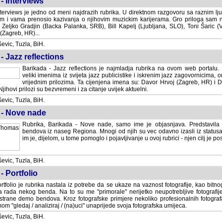
- Interviews
terviews je jedno od meni najdrazih rubrika. U direktnom razgovoru sa raznim lju
 i vama prenosio kazivanja o njihovim muzickim karijerama. Gro priloga sam
i Zeljko Gradjin (Backa Palanka, SRB), Bill Kapelj (Ljubljana, SLO), Toni Šaric (
(Zagreb, HR)...
vic, Tuzla, BiH.
- Jazz reflections
Barikada - Jazz reflections je najmladja rubrika na ovom web portalu. Medju
imenima iz svijeta jazz publicistike i iskrenim jazz zagovornicima, on
vrijednim prilozima. Ta cijenjena imena su: Davor Hrvoj (Zagreb, HR) i
jihovi prilozi su bezvremeni i za citanje uvijek aktuelni.
vic, Tuzla, BiH.
 - Nove nade
Rubrika, Barikada - Nove nade, samo ime je objasnjava. Predstavila
bendova iz naseg Regiona. Mnogi od njih su vec odavno izasli iz statusa 
je, dijelom, u tome pomoglo i pojavljivanje u ovoj rubrici - njen cilj je postig
vic, Tuzla, BiH.
- Portfolio
rtfolio je rubrika nastala iz potrebe da se ukaze na vaznost fotografije, kao bi
a rada nekog benda. Na to su me "primorale" nerijetko neupotrebljive fotografije
trane demo bendova. Kroz fotografske primjere nekoliko profesionalnih fotogr
m "gledaj / analiziraj / (na)uci" unaprijede svoja fotografska umijeca.
vic, Tuzla, BiH.