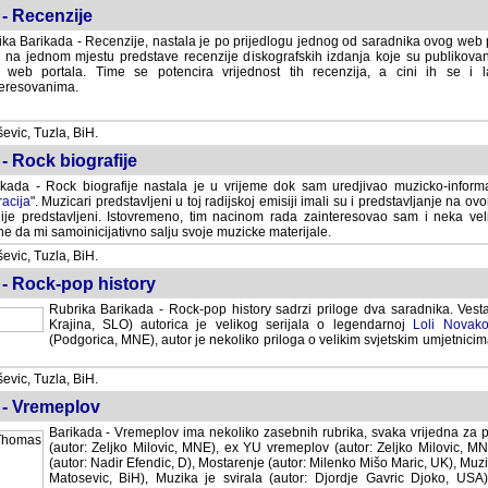
- Recenzije
ka Barikada - Recenzije, nastala je po prijedlogu jednog od saradnika ovog web po
 na jednom mjestu predstave recenzije diskografskih izdanja koje su publikov
web portala. Time se potencira vrijednost tih recenzija, a cini ih se i 
eresovanima.
vic, Tuzla, BiH.
- Rock biografije
kada - Rock biografije nastala je u vrijeme dok sam uredjivao muzicko-informa
acija
". Muzicari predstavljeni u toj radijskoj emisiji imali su i predstavljanje na 
nije predstavljeni. Istovremeno, tim nacinom rada zainteresovao sam i neka ve
 da mi samoinicijativno salju svoje muzicke materijale.
vic, Tuzla, BiH.
 - Rock-pop history
Rubrika Barikada - Rock-pop history sadrzi priloge dva saradnika. Vest
Krajina, SLO) autorica je velikog serijala o legendarnoj
Loli Novako
(Podgorica, MNE), autor je nekoliko priloga o velikim svjetskim umjetnicima
vic, Tuzla, BiH.
 - Vremeplov
Barikada - Vremeplov ima nekoliko zasebnih rubrika, svaka vrijedna za po
(autor: Zeljko Milovic, MNE), ex YU vremeplov (autor: Zeljko Milovic, 
(autor: Nadir Efendic, D), Mostarenje (autor: Milenko Mišo Maric, UK), Muzi
Matosevic, BiH), Muzika je svirala (autor: Djordje Gavric Djoko, USA),