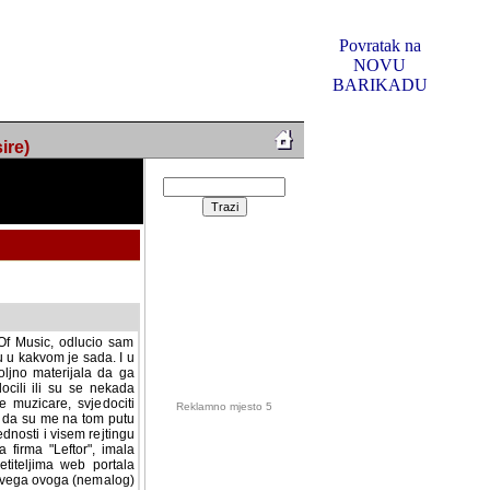
Povratak na
NOVU
BARIKADU
ire)
f Music, odlucio sam
u u kakvom je sada. I u
oljno materijala da ga
 ili su se nekada desile.
e, svjedociti njihovim
me na tom putu pratili
i i visem rejtingu ovog
Reklamno mjesto 5
irma "Leftor", imala
titeljima web portala
og svega ovoga (nemalog)