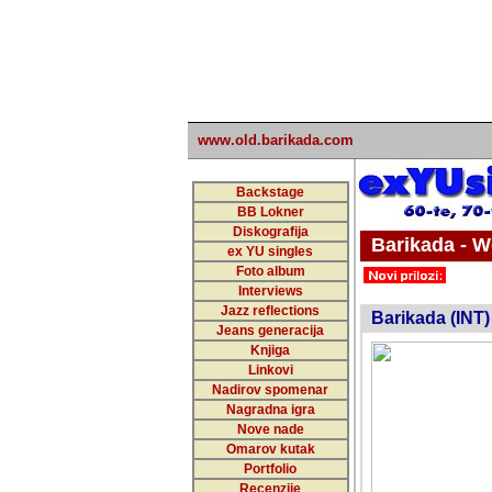
www.old.barikada.com
Backstage
BB Lokner
Diskografija
Barikada - W
ex YU singles
Foto album
undefi
Interviews
Jazz reflections
Barikada (INT)
Jeans generacija
Knjiga
Linkovi
Nadirov spomenar
Nagradna igra
Nove nade
Omarov kutak
Portfolio
Recenzije