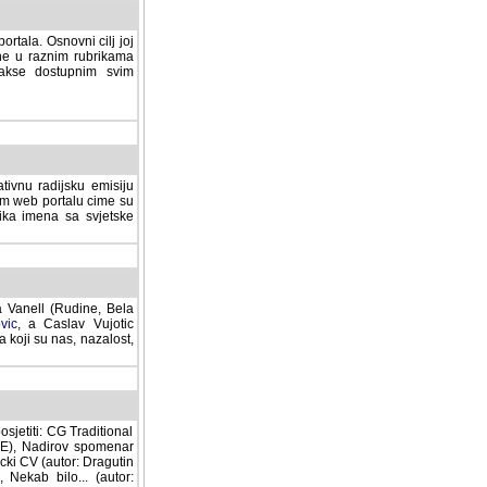
rtala. Osnovni cilj joj
ane u raznim rubrikama
lakse dostupnim svim
tivnu radijsku emisiju
ovom web portalu cime su
lika imena sa svjetske
a Vanell (Rudine, Bela
vic
, a Caslav Vujotic
 koji su nas, nazalost,
sjetiti: CG Traditional
MNE), Nadirov spomenar
cki CV (autor: Dragutin
 Nekab bilo... (autor: