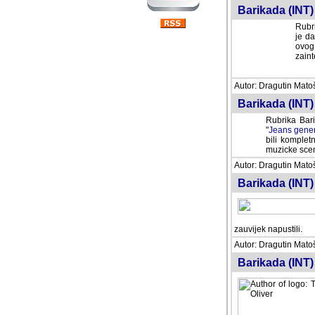
Barikada (INT) 
Rubri
je da
ovog 
zaint
Autor: Dragutin Matoše
Barikada (INT) 
Rubrika Bari
"
Jeans gener
bili komplet
muzicke scene
Autor: Dragutin Matoše
Barikada (INT)
zauvijek napustili.
Autor: Dragutin Matoše
Barikada (INT)