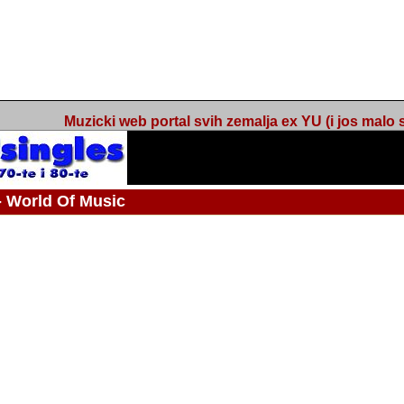
Muzicki web portal svih zemalja ex YU (i jos malo s
orld Of Music
ned
 - Webmaster / urednik
Nakon 74 mjeseca svakodnevnog updatea web portala Barikada - World O
zakljuciti svoj rad. "Zamrzavam" web portal Barikada - World Of Music u stanj
stanju "hibernacije", sa svojih vise od 5,000 podstranica, on vam daje dov
temeljito iscitavate, da istrazujete muzicke vrijednosti kojima smo svi svjedocili
Sretan sam da sam u proteklom periodu imao priliku sretati razne muzicar
uspjesima, prisustvovati raznim muzickim dogadjajima... Sretan sam da su 
mnogi saradnici koji su svojim prilozima (informacijama) doprinosili vrijednost
web portala. Sretan sam da je i moj web hosting provider, tuzlanska f
razumijevanja za moj "hobby". Zahvalan sam i vama, mnogobrojnim posje
Barikada - World Of Music, koji ste ga posjecivali i koji ste bili osnovni razl