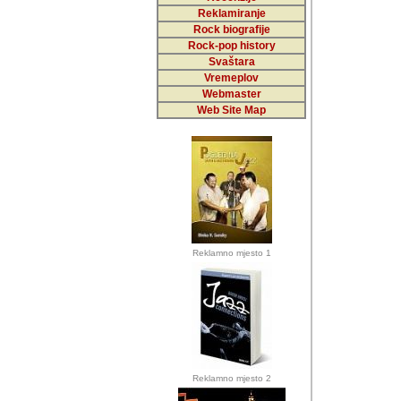
Reklamiranje
Rock biografije
Autor: Dragutin Matoše
Rock-pop history
Barikada (INT)
Svaštara
Vremeplov
Webmaster
Web Site Map
Autor: Dragutin Matoše
Barikada (INT)
odrednice: ex YU pros
Njegovi prilozi su je
Reklamno mjesto 1
posjetiteljima ovog we
Autor: Dragutin Matoše
Barikada (INT) 
Barikada - Diskog
prostor). Te pril
(Bar, MNE), Tomica Ra
citaju.
Reklamno mjesto 2
Autor: Dragutin Matoše