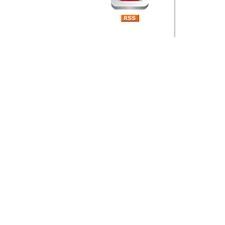
Barikada (INT) 
Rubri
je da
ovog 
zaint
Autor: Dragutin Matoše
Barikada (INT) 
Rubrika Bari
"
Jeans gener
bili komplet
muzicke scene
Autor: Dragutin Matoše
Barikada (INT)
zauvijek napustili.
Autor: Dragutin Matoše
Barikada (INT)