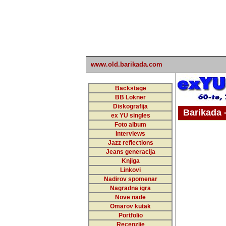
www.old.barikada.com
Backstage
BB Lokner
Diskografija
Barikada - W
ex YU singles
Foto album
undefi
Interviews
Jazz reflections
Barikada (INT)
Jeans generacija
Knjiga
Linkovi
Nadirov spomenar
Nagradna igra
Nove nade
Omarov kutak
Portfolio
Recenzije