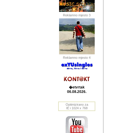
Barikada (INT) 
Barikada - In
saznavao sam
Reklamno mjesto 3
priloge dali 
Horvat Horvi 
Autor: Dragutin Matoše
Barikada (INT) 
(Velika Ludina, HR). N
Reklamno mjesto 4
Autor: Dragutin Matoše
Barikada (INT)
�etvrtak
06.08.2026.
Autor: Dragutin Matoše
Barikada (INT) 
Optimizirano za
IE i 1024 x 768
Barikada - Po
predstavljanj
najcesce od s
zainteresovani sistemo
Autor: Dragutin Matoše