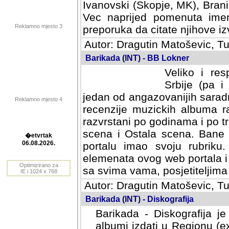
Ivanovski (Skopje, MK), Bran
Vec naprijed pomenuta ime
Reklamno mjesto 3
preporuka da citate njihove izv
Autor: Dragutin Matoševic, Tu
Barikada (INT) - BB Lokner
Veliko i res
Srbije (pa i
jedan od angazovanijih sarad
Reklamno mjesto 4
recenzije muzickih albuma ra
razvrstani po godinama i po t
scena i Ostala scena. Bane 
portalu imao svoju rubriku.
�etvrtak
elemenata ovog web portala i 
06.08.2026.
sa svima vama, posjetiteljima
Optimizirano za
Autor: Dragutin Matoševic, Tu
IE i 1024 x 768
Barikada (INT) - Diskografija
Barikada - Diskografija je
albumi izdati u Regionu (ex 