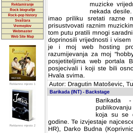
muzicke vrijed
Reklamiranje
Rock biografije
nekada desile
Rock-pop history
imao priliku sretati razne 
Svaštara
prisustvovati raznim muzick
Vremeplov
Webmaster
tom putu pratili mnogi saradni
Web Site Map
doprinosili vrijednosti i vise
je i moj web hosting prov
razumijevanja za moj "hobb
posjetiteljima web portala 
posjecivali i koji ste bili o
Hvala svima.
Autor: Dragutin Matoševic, Tu
Reklamno mjesto 1
Barikada (INT) - Backstage
Barikada -
publikovanju
koja su se 
godine. Te izvjestaje najcesce
Reklamno mjesto 2
HR), Darko Budna (Koprivnic