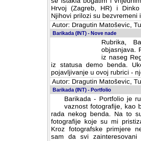
se istakla bogatim i vrijedni
Hrvoj (Zagreb, HR) i Dinko
Njihovi prilozi su bezvremeni i
Autor: Dragutin Matoševic, Tu
Barikada (INT) - Nove nade
Rubrika, B
objasnjava. 
iz naseg Reg
iz statusa demo benda. Uko
pojavljivanje u ovoj rubrici - nj
Autor: Dragutin Matoševic, Tu
Barikada (INT) - Portfolio
Barikada - Portfolio je 
vaznost fotografije, kao
rada nekog benda. Na to su 
fotografije koje su mi pristiz
fotografske primjere nekolik
svi zainteresovani sistemom "