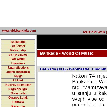
www.old.barikada.com
Muzicki web p
Backstage
BB Lokner
Diskografija
Barikada - World Of Music
ex YU singles
Foto album
undefined
Interviews
Jazz reflections
Barikada (INT) - Webmaster / urednik
Jeans generacija
Nakon 74 mjes
Knjiga
Linkovi
Barikada - Wor
Nadirov spomenar
rad. "Zamrzava
Nagradna igra
u stanju u kak
Nove nade
Omarov kutak
svojih vise od
Portfolio
materijala da 
Recenzije