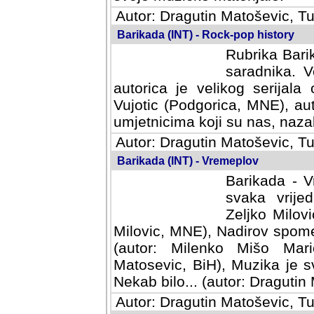
Autor: Dragutin Matoševic, Tu
Barikada (INT) - Rock-pop history
Rubrika Barik
saradnika. V
autorica je velikog serijal
Vujotic (Podgorica, MNE), aut
umjetnicima koji su nas, nazalo
Autor: Dragutin Matoševic, Tu
Barikada (INT) - Vremeplov
Barikada - V
svaka vrijedna
Milovic, MNE)
MNE), Nadirov spomenar (auto
Milenko Mišo Maric, UK), Muz
Muzika je svirala (autor: D
(autor: Dragutin Matosevic, BiH
Autor: Dragutin Matoševic, Tu