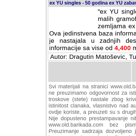
ex YU singles - 50 godina ex YU zab
"ex YU singl
malih gramof
zemljama ex 
Ova jedinstvena baza informa
je nastajala u zadnjih des
informacije sa vise od
4,400
m
Autor: Dragutin Matoševic, Tu
Svi materijali na stranici www.old.b
preuzimamo odgovornost za istini
troskove (stete) nastale zbog kriv
istinitost clanaka, vlasnistvo nad au
ovdje koriste, a preuzeti su s drugi
Nije dopusteno prestampavanje nit
www.old.barikada.com bez pism
Preuzimanje sadrzaja dozvoljeno 