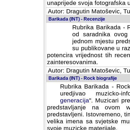
svoja fotografska umijeca.
Autor: Dragutin Matoševic, Tu
Barikada (INT) - Recenzije
Rubrika Barikada - R
od saradnika ovog 
jednom mjestu predst
su publikovane u ra
potencira vrijednost tih rece
zainteresovanima.
Autor: Dragutin Matoševic, Tu
Barikada (INT) - Rock biografije
Rubrika Barikada - Rock
uredjivao muzicko-informa
Muzicari predstavljeni u to
na ovom web portalu cime
Istovremeno, tim nacinom ra
sa svjetske muzicke scene da
materijale.