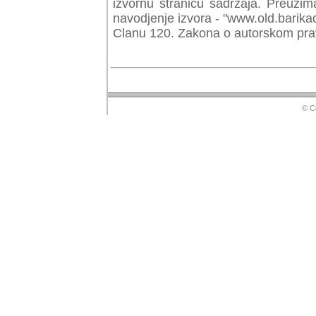
izvornu stranicu sadrzaja. Preuzim
navodjenje izvora - "www.old.barika
Clanu 120. Zakona o autorskom prav
© Copyr