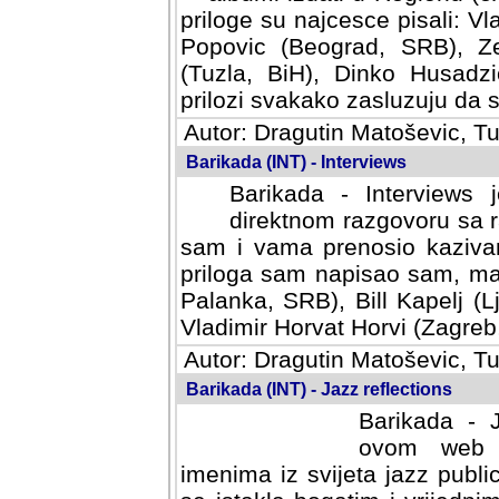
priloge su najcesce pisali: Vl
Popovic (Beograd, SRB), Ze
(Tuzla, BiH), Dinko Husadzi
prilozi svakako zasluzuju da se
Autor: Dragutin Matoševic, Tu
Barikada (INT) - Interviews
Barikada - Interviews 
direktnom razgovoru sa r
sam i vama prenosio kazivan
priloga sam napisao sam, mad
Palanka, SRB), Bill Kapelj (L
Vladimir Horvat Horvi (Zagreb,
Autor: Dragutin Matoševic, Tu
Barikada (INT) - Jazz reflections
Barikada - J
ovom web po
imenima iz svijeta jazz publi