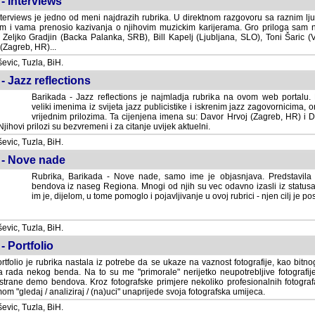
- Interviews
terviews je jedno od meni najdrazih rubrika. U direktnom razgovoru sa raznim lju
 i vama prenosio kazivanja o njihovim muzickim karijerama. Gro priloga sam
i Zeljko Gradjin (Backa Palanka, SRB), Bill Kapelj (Ljubljana, SLO), Toni Šaric (
(Zagreb, HR)...
vic, Tuzla, BiH.
- Jazz reflections
Barikada - Jazz reflections je najmladja rubrika na ovom web portalu. Medju
imenima iz svijeta jazz publicistike i iskrenim jazz zagovornicima, on
vrijednim prilozima. Ta cijenjena imena su: Davor Hrvoj (Zagreb, HR) i
jihovi prilozi su bezvremeni i za citanje uvijek aktuelni.
vic, Tuzla, BiH.
 - Nove nade
Rubrika, Barikada - Nove nade, samo ime je objasnjava. Predstavila
bendova iz naseg Regiona. Mnogi od njih su vec odavno izasli iz statusa 
je, dijelom, u tome pomoglo i pojavljivanje u ovoj rubrici - njen cilj je postig
vic, Tuzla, BiH.
- Portfolio
rtfolio je rubrika nastala iz potrebe da se ukaze na vaznost fotografije, kao bi
a rada nekog benda. Na to su me "primorale" nerijetko neupotrebljive fotografije
trane demo bendova. Kroz fotografske primjere nekoliko profesionalnih fotogr
m "gledaj / analiziraj / (na)uci" unaprijede svoja fotografska umijeca.
vic, Tuzla, BiH.