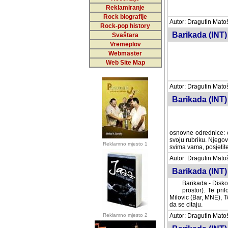
Reklamiranje
Rock biografije
Autor: Dragutin Matoše
Rock-pop history
Barikada (INT)
Svaštara
Vremeplov
Webmaster
Web Site Map
Autor: Dragutin Matoše
Barikada (INT)
odrednice: ex YU pros
Njegovi prilozi su je
Reklamno mjesto 1
posjetiteljima ovog we
Autor: Dragutin Matoše
Barikada (INT) 
Barikada - Diskog
prostor). Te pril
(Bar, MNE), Tomica Ra
citaju.
Reklamno mjesto 2
Autor: Dragutin Matoše