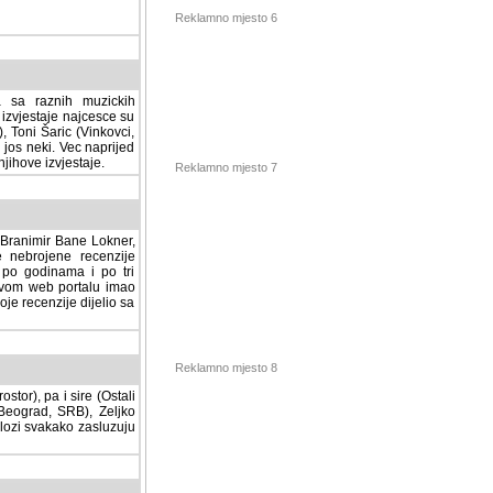
Reklamno mjesto 6
a sa raznih muzickih
izvjestaje najcesce su
, Toni Šaric (Vinkovci,
jos neki. Vec naprijed
ihove izvjestaje.
Reklamno mjesto 7
, Branimir Bane Lokner,
jene recenzije muzickih
nama i po tri osnovne
alu imao svoju rubriku.
 dijelio sa svima vama,
Reklamno mjesto 8
stor), pa i sire (Ostali
ad, SRB), Zeljko Milovic
svakako zasluzuju da se