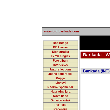
www.old.barikada.com
Backstage
BB Lokner
Diskografija
Barikada - W
ex YU singles
Foto album
Interviews
Jazz reflections
Barikada (INT)
Jeans generacija
Knjiga
Linkovi
Nadirov spomenar
Nagradna igra
Nove nade
Omarov kutak
Portfolio
Recenzije