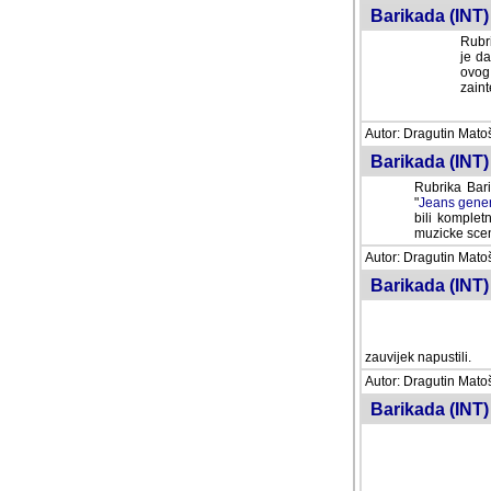
Barikada (INT) 
Rubri
je da
ovog 
zaint
Autor: Dragutin Matoše
Barikada (INT) 
Rubrika Bari
"
Jeans gener
bili komplet
muzicke scene
Autor: Dragutin Matoše
Barikada (INT)
zauvijek napustili.
Autor: Dragutin Matoše
Barikada (INT)