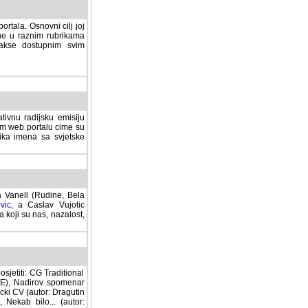
rtala. Osnovni cilj joj
ane u raznim rubrikama
lakse dostupnim svim
tivnu radijsku emisiju
ovom web portalu cime su
lika imena sa svjetske
a Vanell (Rudine, Bela
vic
, a Caslav Vujotic
 koji su nas, nazalost,
sjetiti: CG Traditional
MNE), Nadirov spomenar
cki CV (autor: Dragutin
 Nekab bilo... (autor: