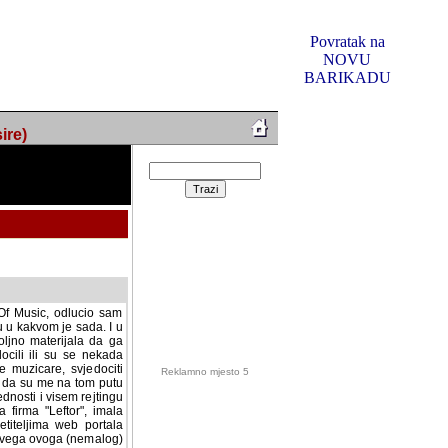
Povratak na
NOVU
BARIKADU
ire)
f Music, odlucio sam
u u kakvom je sada. I u
oljno materijala da ga
 ili su se nekada desile.
e, svjedociti njihovim
Reklamno mjesto 5
me na tom putu pratili
i i visem rejtingu ovog
irma "Leftor", imala
titeljima web portala
og svega ovoga (nemalog)