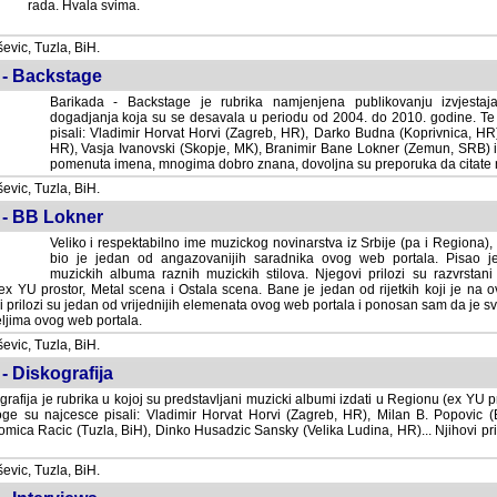
rada. Hvala svima.
vic, Tuzla, BiH.
 - Backstage
Barikada - Backstage je rubrika namjenjena publikovanju izvjestaj
dogadjanja koja su se desavala u periodu od 2004. do 2010. godine. Te 
pisali: Vladimir Horvat Horvi (Zagreb, HR), Darko Budna (Koprivnica, HR)
HR), Vasja Ivanovski (Skopje, MK), Branimir Bane Lokner (Zemun, SRB) i 
pomenuta imena, mnogima dobro znana, dovoljna su preporuka da citate nj
vic, Tuzla, BiH.
 - BB Lokner
Veliko i respektabilno ime muzickog novinarstva iz Srbije (pa i Regiona)
bio je jedan od angazovanijih saradnika ovog web portala. Pisao je nebro
albuma raznih muzickih stilova. Njegovi prilozi su razvrstani po godi
tor, Metal scena i Ostala scena. Bane je jedan od rijetkih koji je na ovom web port
dan od vrijednijih elemenata ovog web portala i ponosan sam da je svoje recenzije
b portala.
vic, Tuzla, BiH.
- Diskografija
rafija je rubrika u kojoj su predstavljani muzicki albumi izdati u Regionu (ex YU pro
oge su najcesce pisali: Vladimir Horvat Horvi (Zagreb, HR), Milan B. Popovic (Beogr
cic (Tuzla, BiH), Dinko Husadzic Sansky (Velika Ludina, HR)... Njihovi prilozi 
vic, Tuzla, BiH.