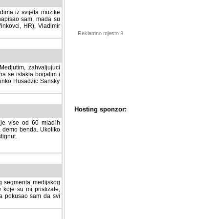
dima iz svijeta muzike
 napisao sam, mada su
Vinkovci, HR), Vladimir
Reklamno mjesto 9
tim, zahvaljujuci veliki
a se istakla bogatim i
 Dinko Husadzic Sansky
 je vise od 60 mladih
Hosting sponzor:
demo benda. Ukoliko im
nut.
tnog segmenta medijskog
 koje su mi pristizale,
afa pokusao sam da svi