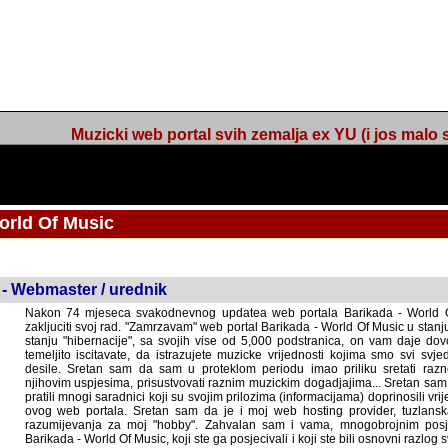
Muzicki web portal svih zemalja ex YU (i jos malo s
orld Of Music
 - Webmaster / urednik
Nakon 74 mjeseca svakodnevnog updatea web portala Barikada - World O
zakljuciti svoj rad. "Zamrzavam" web portal Barikada - World Of Music u stanj
stanju "hibernacije", sa svojih vise od 5,000 podstranica, on vam daje dov
temeljito iscitavate, da istrazujete muzicke vrijednosti kojima smo svi svjedocili
Sretan sam da sam u proteklom periodu imao priliku sretati razne muzicar
uspjesima, prisustvovati raznim muzickim dogadjajima... Sretan sam da su 
mnogi saradnici koji su svojim prilozima (informacijama) doprinosili vrijednost
web portala. Sretan sam da je i moj web hosting provider, tuzlanska f
razumijevanja za moj "hobby". Zahvalan sam i vama, mnogobrojnim posje
Barikada - World Of Music, koji ste ga posjecivali i koji ste bili osnovni razl