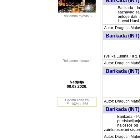
Barikada (INT) 
Barikada - In
saznavao sam
Reklamno mjesto 3
priloge dali 
Horvat Horvi 
Autor: Dragutin Matoše
Barikada (INT) 
(Velika Ludina, HR). N
Reklamno mjesto 4
Autor: Dragutin Matoše
Barikada (INT)
Nedjelja
09.08.2026.
Autor: Dragutin Matoše
Barikada (INT) 
Optimizirano za
IE i 1024 x 768
Barikada - Po
predstavljanj
najcesce od s
zainteresovani sistemo
Autor: Dragutin Matoše