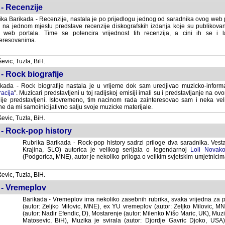
- Recenzije
ka Barikada - Recenzije, nastala je po prijedlogu jednog od saradnika ovog web po
 na jednom mjestu predstave recenzije diskografskih izdanja koje su publikov
web portala. Time se potencira vrijednost tih recenzija, a cini ih se i 
eresovanima.
vic, Tuzla, BiH.
- Rock biografije
kada - Rock biografije nastala je u vrijeme dok sam uredjivao muzicko-informa
acija
". Muzicari predstavljeni u toj radijskoj emisiji imali su i predstavljanje na 
nije predstavljeni. Istovremeno, tim nacinom rada zainteresovao sam i neka ve
 da mi samoinicijativno salju svoje muzicke materijale.
vic, Tuzla, BiH.
 - Rock-pop history
Rubrika Barikada - Rock-pop history sadrzi priloge dva saradnika. Vest
Krajina, SLO) autorica je velikog serijala o legendarnoj
Loli Novako
(Podgorica, MNE), autor je nekoliko priloga o velikim svjetskim umjetnicima
vic, Tuzla, BiH.
 - Vremeplov
Barikada - Vremeplov ima nekoliko zasebnih rubrika, svaka vrijedna za po
(autor: Zeljko Milovic, MNE), ex YU vremeplov (autor: Zeljko Milovic, 
(autor: Nadir Efendic, D), Mostarenje (autor: Milenko Mišo Maric, UK), Muzi
Matosevic, BiH), Muzika je svirala (autor: Djordje Gavric Djoko, USA),