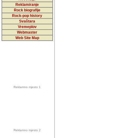
5,000 podstra
Reklamiranje
Rock biografije
da ga temelji
Rock-pop history
vrijednosti kojima smo sv
Svaštara
Vremeplov
Sretan sam da sam u protek
Webmaster
muzicare, svjedociti njih
Web Site Map
muzickim dogadjajima... Sr
mnogi saradnici koji su
doprinosili vrijednosti i v
sam da je i moj web hostin
imala razumijevanja za 
Reklamno mjesto 1
mnogobrojnim posjetitelj
Music, koji ste ga posjeciv
ovoga (nemalog) rada. Hva
Autor: Dragutin Matoševic,
Barikada (INT) - Backstage
Reklamno mjesto 2
Barikada -