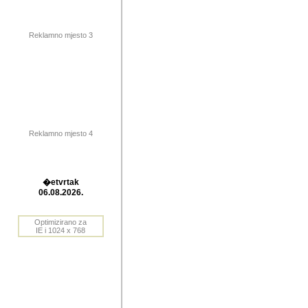
publikovan
dogadjanja
Reklamno mjesto 3
2004. do 2010. godine. Te i
Horvat Horvi (Zagreb, HR)
Šaric (Vinkovci, HR), Vas
Bane Lokner (Zemun, SRB)
imena, mnogima dobro zna
Reklamno mjesto 4
njihove izvjestaje.
Autor: Dragutin Matoševic,
Barikada (INT) - BB Lokner
�etvrtak
Veliko i res
06.08.2026.
Srbije (pa i
Optimizirano za
jedan od angazovanijih s
IE i 1024 x 768
nebrojene recenzije muzic
Njegovi prilozi su razvr
odrednice: ex YU prostor,