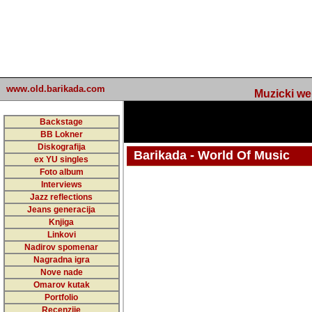
www.old.barikada.com
Muzicki web p
Backstage
BB Lokner
Diskografija
Barikada - World Of Music
ex YU singles
Foto album
undefined
Interviews
Jazz reflections
Barikada (INT) - Webmaster / urednik
Jeans generacija
Nakon 74 mj
Knjiga
Linkovi
portala Bari
Nadirov spomenar
zakljuciti 
Nagradna igra
Nove nade
Barikada - W
Omarov kutak
sada. I u sta
Portfolio
Recenzije