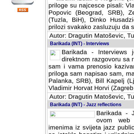
priloge su najcesce pisali: Vl
Popovic (Beograd, SRB), Ze
(Tuzla, BiH), Dinko Husadzi
prilozi svakako zasluzuju da se
Autor: Dragutin Matoševic, Tu
Barikada (INT) - Interviews
Barikada - Interviews 
direktnom razgovoru sa r
sam i vama prenosio kazivan
priloga sam napisao sam, mad
Palanka, SRB), Bill Kapelj (L
Vladimir Horvat Horvi (Zagreb,
Autor: Dragutin Matoševic, Tu
Barikada (INT) - Jazz reflections
Barikada - J
ovom web po
imenima iz svijeta jazz publi