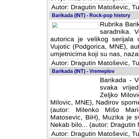
Autor: Dragutin Matoševic, Tu
Barikada (INT) - Rock-pop history
Rubrika Barik
saradnika. V
autorica je velikog serijal
Vujotic (Podgorica, MNE), aut
umjetnicima koji su nas, nazalo
Autor: Dragutin Matoševic, Tu
Barikada (INT) - Vremeplov
Barikada - V
svaka vrijedna
Milovic, MNE)
MNE), Nadirov spomenar (auto
Milenko Mišo Maric, UK), Muz
Muzika je svirala (autor: D
(autor: Dragutin Matosevic, BiH
Autor: Dragutin Matoševic, Tu