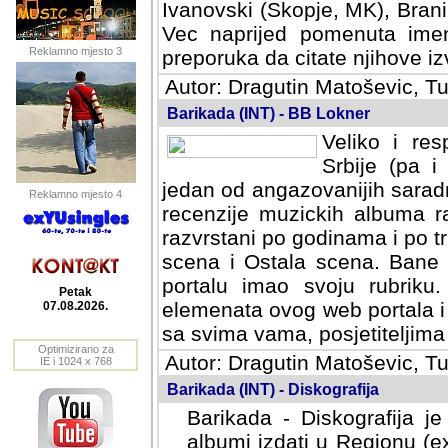
Ivanovski (Skopje, MK), Bran
Vec naprijed pomenuta ime
Reklamno mjesto 3
preporuka da citate njihove izv
Autor: Dragutin Matoševic, Tu
Barikada (INT) - BB Lokner
Veliko i res
Srbije (pa i
jedan od angazovanijih sarad
Reklamno mjesto 4
recenzije muzickih albuma ra
razvrstani po godinama i po t
scena i Ostala scena. Bane 
portalu imao svoju rubriku.
Petak
elemenata ovog web portala i 
07.08.2026.
sa svima vama, posjetiteljima
Optimizirano za
Autor: Dragutin Matoševic, Tu
IE i 1024 x 768
Barikada (INT) - Diskografija
Barikada - Diskografija je
albumi izdati u Regionu (ex 