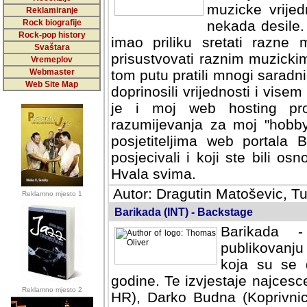
muzicke vrijed
Reklamiranje
Rock biografije
nekada desile
Rock-pop history
imao priliku sretati razne 
Svaštara
prisustvovati raznim muzick
Vremeplov
Webmaster
tom putu pratili mnogi saradni
Web Site Map
doprinosili vrijednosti i vise
je i moj web hosting prov
razumijevanja za moj "hobb
posjetiteljima web portala 
posjecivali i koji ste bili o
Hvala svima.
Autor: Dragutin Matoševic, Tu
Reklamno mjesto 1
Barikada (INT) - Backstage
Barikada -
publikovanju
koja su se 
godine. Te izvjestaje najcesce
Reklamno mjesto 2
HR), Darko Budna (Koprivnic