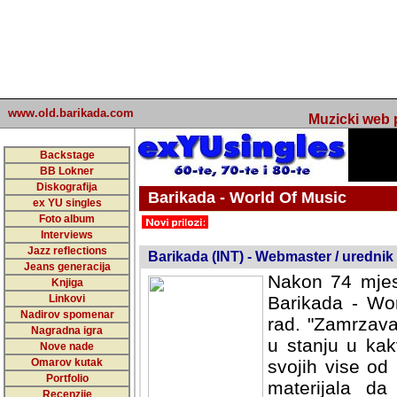
www.old.barikada.com
Muzicki web p
Backstage
BB Lokner
Diskografija
Barikada - World Of Music
ex YU singles
Foto album
undefined
Interviews
Jazz reflections
Barikada (INT) - Webmaster / urednik
Jeans generacija
Nakon 74 mjes
Knjiga
Linkovi
Barikada - Wor
Nadirov spomenar
rad. "Zamrzava
Nagradna igra
u stanju u kak
Nove nade
Omarov kutak
svojih vise od
Portfolio
materijala da 
Recenzije