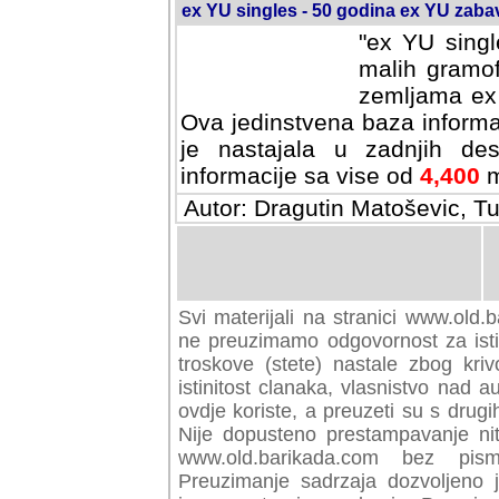
ex YU singles - 50 godina ex YU zab
"ex YU singl
malih gramof
zemljama ex 
Ova jedinstvena baza informa
je nastajala u zadnjih des
informacije sa vise od
4,400
m
Autor: Dragutin Matoševic, Tu
Svi materijali na stranici www.old.b
preuzimamo odgovornost za istini
troskove (stete) nastale zbog kriv
istinitost clanaka, vlasnistvo nad au
ovdje koriste, a preuzeti su s drugi
Nije dopusteno prestampavanje nit
www.old.barikada.com bez pism
Preuzimanje sadrzaja dozvoljeno 