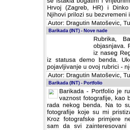
se istakla bogatim i vrijedni
Hrvoj (Zagreb, HR) i Dinko
Njihovi prilozi su bezvremeni i
Autor: Dragutin Matoševic, Tu
Barikada (INT) - Nove nade
Rubrika, B
objasnjava. 
iz naseg Reg
iz statusa demo benda. Uko
pojavljivanje u ovoj rubrici - nj
Autor: Dragutin Matoševic, Tu
Barikada (INT) - Portfolio
Barikada - Portfolio je 
vaznost fotografije, kao
rada nekog benda. Na to su 
fotografije koje su mi pristiz
fotografske primjere nekolik
svi zainteresovani sistemom "