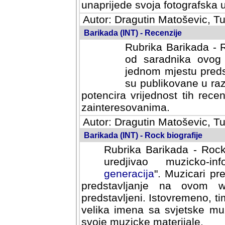
svoja fotografska umijeca.
Autor: Dragutin Matoševic, Tu
Barikada (INT) - Recenzije
Rubrika Barikada - R
od saradnika ovog 
jednom mjestu predst
su publikovane u ra
potencira vrijednost tih rece
zainteresovanima.
Autor: Dragutin Matoševic, Tu
Barikada (INT) - Rock biografije
Rubrika Barikada - Rock
uredjivao muzicko-informa
Muzicari predstavljeni u to
na ovom web portalu cime
Istovremeno, tim nacinom ra
sa svjetske muzicke scene da
materijale.