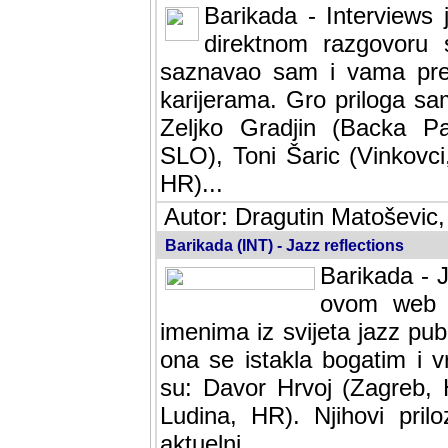
Barikada - Interviews 
direktnom razgovoru 
saznavao sam i vama pren
karijerama. Gro priloga sa
Zeljko Gradjin (Backa Pal
SLO), Toni Šaric (Vinkovci
HR)...
Autor: Dragutin Matoševic,
Barikada (INT) - Jazz reflections
Barikada - J
ovom web po
imenima iz svijeta jazz pub
ona se istakla bogatim i v
su: Davor Hrvoj (Zagreb, 
Ludina, HR). Njihovi pril
aktuelni.