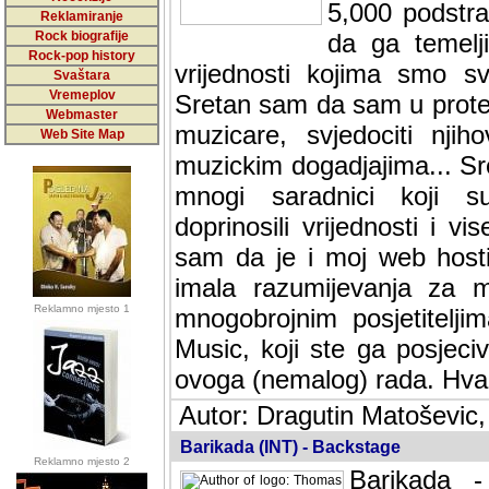
5,000 podstra
Reklamiranje
Rock biografije
da ga temelji
Rock-pop history
vrijednosti kojima smo sv
Svaštara
Vremeplov
Sretan sam da sam u protek
Webmaster
muzicare, svjedociti njih
Web Site Map
muzickim dogadjajima... Sr
mnogi saradnici koji su
doprinosili vrijednosti i v
sam da je i moj web hostin
imala razumijevanja za 
Reklamno mjesto 1
mnogobrojnim posjetitelj
Music, koji ste ga posjeciv
ovoga (nemalog) rada. Hva
Autor: Dragutin Matoševic,
Barikada (INT) - Backstage
Reklamno mjesto 2
Barikada -