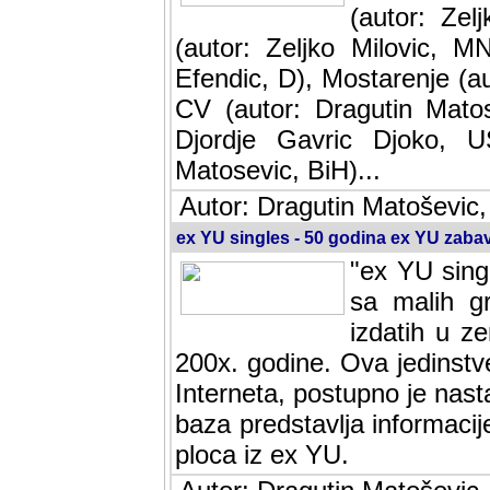
(autor: Ze
(autor: Zeljko Milovic, M
Efendic, D), Mostarenje (a
CV (autor: Dragutin Matos
Djordje Gavric Djoko, US
Matosevic, BiH)...
Autor: Dragutin Matoševic,
ex YU singles - 50 godina ex YU zab
"ex YU sing
sa malih g
izdatih u z
200x. godine. Ova jedinst
Interneta, postupno je nast
baza predstavlja informaci
ploca iz ex YU.