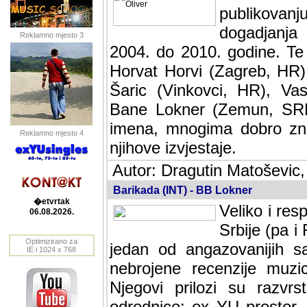
publikovan
dogadjanja
Reklamno mjesto 3
2004. do 2010. godine. Te i
Horvat Horvi (Zagreb, HR)
Šaric (Vinkovci, HR), Vas
Bane Lokner (Zemun, SRB)
imena, mnogima dobro zna
Reklamno mjesto 4
njihove izvjestaje.
Autor: Dragutin Matoševic,
Barikada (INT) - BB Lokner
�etvrtak
Veliko i res
06.08.2026.
Srbije (pa i
Optimizirano za
jedan od angazovanijih s
IE i 1024 x 768
nebrojene recenzije muzic
Njegovi prilozi su razvr
odrednice: ex YU prostor,