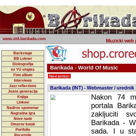
www.old.barikada.com
Muzicki web p
Backstage
BB Lokner
Diskografija
Barikada - World Of Music
ex YU singles
Foto album
undefined
Interviews
Jazz reflections
Barikada (INT) - Webmaster / urednik
Jeans generacija
Nakon 74 mj
Knjiga
Linkovi
portala Bari
Nadirov spomenar
zakljuciti 
Nagradna igra
Nove nade
Barikada - W
Omarov kutak
sada. I u sta
Portfolio
Recenzije