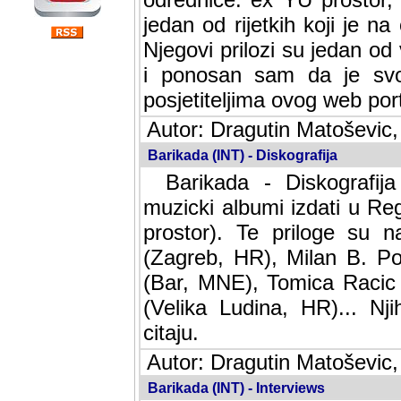
jedan od rijetkih koji je n
Njegovi prilozi su jedan od
i ponosan sam da je svoj
posjetiteljima ovog web por
Autor: Dragutin Matoševic,
Barikada (INT) - Diskografija
Barikada - Diskografija
muzicki albumi izdati u Reg
prostor). Te priloge su n
(Zagreb, HR), Milan B. Po
(Bar, MNE), Tomica Racic 
(Velika Ludina, HR)... Nj
citaju.
Autor: Dragutin Matoševic,
Barikada (INT) - Interviews