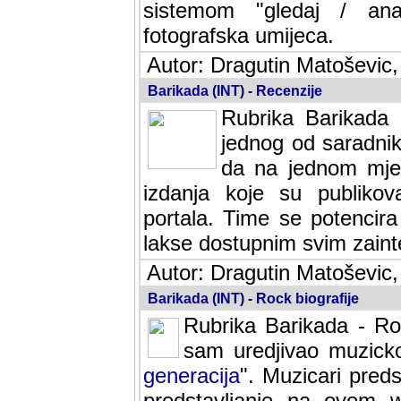
sistemom "gledaj / anal
fotografska umijeca.
Autor: Dragutin Matoševic,
Barikada (INT) - Recenzije
Rubrika Barikada -
jednog od saradnika
da na jednom mjes
izdanja koje su publik
portala. Time se potencira 
lakse dostupnim svim zain
Autor: Dragutin Matoševic,
Barikada (INT) - Rock biografije
Rubrika Barikada - Roc
sam uredjivao muzicko-
generacija
". Muzicari predst
predstavljanje na ovom w