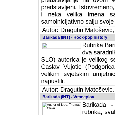
predstavljeni. Istovremen
i neka velika imena s
samoinicijativno salju svoje
Autor: Dragutin Matoševic,
Barikada (INT) - Rock-pop history
Rubrika Bari
dva saradnik
SLO) autorica je velikog s
Caslav Vujotic (Podgorica
velikim svjetskim umjetni
napustili.
Autor: Dragutin Matoševic,
Barikada (INT) - Vremeplov
Barikada -
rubrika, sva