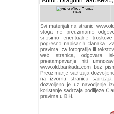
Autor: Dragutin Matoševic,
Svi materijali na stranici www.ol
stoga ne preuzimamo odgovor
snosimo enentualne troskove (
pogresno napisanih clanaka. Za 
pravima, za fotografije ili teksto
web stranica, odgovara isk
prestampavanje niti umnozav
www.old.barikada.com bez pism
Preuzimanje sadrzaja dozvoljeno
na izvornu stranicu sadrzaja
dozvoljeno je uz navodjenje iz
koristenje sadrzaja podlijeze C
pravima u BiH.