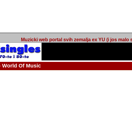
Muzicki web portal svih zemalja ex YU (i jos malo s
orld Of Music
 - Webmaster / urednik
Nakon 74 mjeseca svakodnevnog updatea web portala Barikada - World O
zakljuciti svoj rad. "Zamrzavam" web portal Barikada - World Of Music u stanj
stanju "hibernacije", sa svojih vise od 5,000 podstranica, on vam daje dov
temeljito iscitavate, da istrazujete muzicke vrijednosti kojima smo svi svjedocili
Sretan sam da sam u proteklom periodu imao priliku sretati razne muzicar
uspjesima, prisustvovati raznim muzickim dogadjajima... Sretan sam da su 
mnogi saradnici koji su svojim prilozima (informacijama) doprinosili vrijednost
web portala. Sretan sam da je i moj web hosting provider, tuzlanska f
razumijevanja za moj "hobby". Zahvalan sam i vama, mnogobrojnim posje
Barikada - World Of Music, koji ste ga posjecivali i koji ste bili osnovni razl