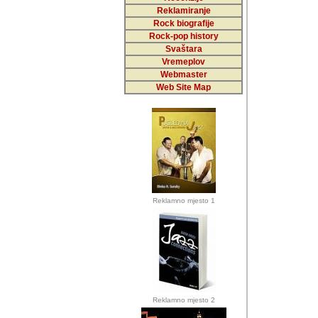
Reklamiranje
Rock biografije
Autor: Dragutin Matoše
Rock-pop history
Barikada (INT)
Svaštara
Vremeplov
Webmaster
Web Site Map
Autor: Dragutin Matoše
Barikada (INT)
odrednice: ex YU pros
Njegovi prilozi su je
Reklamno mjesto 1
posjetiteljima ovog we
Autor: Dragutin Matoše
Barikada (INT) 
Barikada - Diskog
prostor). Te pril
(Bar, MNE), Tomica Ra
citaju.
Reklamno mjesto 2
Autor: Dragutin Matoše