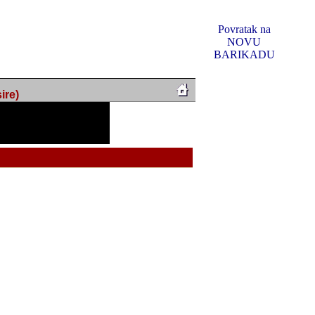
Povratak na
NOVU
BARIKADU
ire)
f Music, odlucio sam
u u kakvom je sada. I u
oljno materijala da ga
 ili su se nekada desile.
e, svjedociti njihovim
me na tom putu pratili
i i visem rejtingu ovog
Reklamno mjesto 5
irma "Leftor", imala
titeljima web portala
og svega ovoga (nemalog)