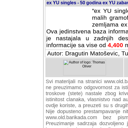
ex YU singles - 50 godina ex YU zab
"ex YU singl
malih gramof
zemljama ex 
Ova jedinstvena baza informa
je nastajala u zadnjih des
informacije sa vise od
4,400
m
Autor: Dragutin Matoševic, Tu
Svi materijali na stranici www.old.b
preuzimamo odgovornost za istini
troskove (stete) nastale zbog kriv
istinitost clanaka, vlasnistvo nad au
ovdje koriste, a preuzeti su s drugi
Nije dopusteno prestampavanje nit
www.old.barikada.com bez pism
Preuzimanje sadrzaja dozvoljeno 