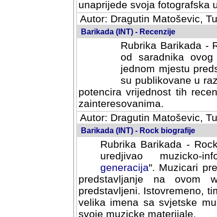
svoja fotografska umijeca.
Autor: Dragutin Matoševic, Tu
Barikada (INT) - Recenzije
Rubrika Barikada - R
od saradnika ovog 
jednom mjestu predst
su publikovane u ra
potencira vrijednost tih rece
zainteresovanima.
Autor: Dragutin Matoševic, Tu
Barikada (INT) - Rock biografije
Rubrika Barikada - Rock
uredjivao muzicko-informa
Muzicari predstavljeni u to
na ovom web portalu cime
Istovremeno, tim nacinom ra
sa svjetske muzicke scene da
materijale.