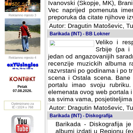
Ivanovski (Skopje, MK), Bran
Vec naprijed pomenuta ime
Reklamno mjesto 3
preporuka da citate njihove izv
Autor: Dragutin Matoševic, Tu
Barikada (INT) - BB Lokner
Veliko i res
Srbije (pa i
jedan od angazovanijih sarad
Reklamno mjesto 4
recenzije muzickih albuma ra
razvrstani po godinama i po t
scena i Ostala scena. Bane 
portalu imao svoju rubriku.
Petak
elemenata ovog web portala i 
07.08.2026.
sa svima vama, posjetiteljima
Optimizirano za
Autor: Dragutin Matoševic, Tu
IE i 1024 x 768
Barikada (INT) - Diskografija
Barikada - Diskografija je
albumi izdati u Regionu (ex 