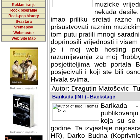
muzicke vrijed
Reklamiranje
Rock biografije
nekada desile
Rock-pop history
imao priliku sretati razne 
Svaštara
prisustvovati raznim muzick
Vremeplov
Webmaster
tom putu pratili mnogi saradni
Web Site Map
doprinosili vrijednosti i vise
je i moj web hosting prov
razumijevanja za moj "hobb
posjetiteljima web portala 
posjecivali i koji ste bili o
Hvala svima.
Autor: Dragutin Matoševic, Tu
Reklamno mjesto 1
Barikada (INT) - Backstage
Barikada -
publikovanju
koja su se 
godine. Te izvjestaje najcesce
Reklamno mjesto 2
HR), Darko Budna (Koprivnic