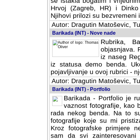
se istakla bogatim i vrijedni
Hrvoj (Zagreb, HR) i Dinko
Njihovi prilozi su bezvremeni i
Autor: Dragutin Matoševic, Tu
Barikada (INT) - Nove nade
Rubrika, B
objasnjava. 
iz naseg Reg
iz statusa demo benda. Uko
pojavljivanje u ovoj rubrici - nj
Autor: Dragutin Matoševic, Tu
Barikada (INT) - Portfolio
Barikada - Portfolio je 
vaznost fotografije, kao
rada nekog benda. Na to su 
fotografije koje su mi pristiz
fotografske primjere nekolik
svi zainteresovani sistemom "