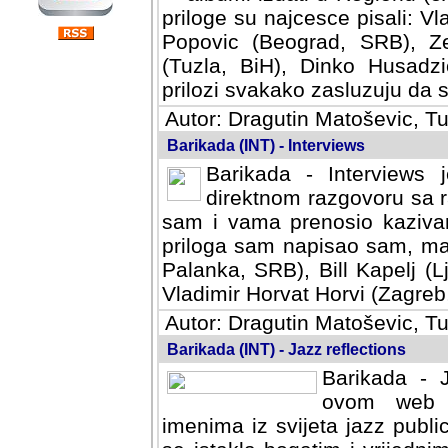
priloge su najcesce pisali: Vl
Popovic (Beograd, SRB), Ze
(Tuzla, BiH), Dinko Husadzi
prilozi svakako zasluzuju da se
Autor: Dragutin Matoševic, Tu
Barikada (INT) - Interviews
Barikada - Interviews 
direktnom razgovoru sa r
sam i vama prenosio kazivan
priloga sam napisao sam, mad
Palanka, SRB), Bill Kapelj (L
Vladimir Horvat Horvi (Zagreb,
Autor: Dragutin Matoševic, Tu
Barikada (INT) - Jazz reflections
Barikada - J
ovom web po
imenima iz svijeta jazz publi