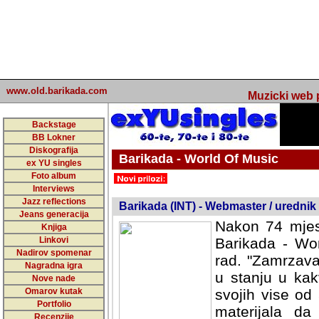
www.old.barikada.com
Muzicki web p
Backstage
BB Lokner
Diskografija
Barikada - World Of Music
ex YU singles
Foto album
undefined
Interviews
Jazz reflections
Barikada (INT) - Webmaster / urednik
Jeans generacija
Nakon 74 mjes
Knjiga
Linkovi
Barikada - Wor
Nadirov spomenar
rad. "Zamrzava
Nagradna igra
u stanju u kak
Nove nade
Omarov kutak
svojih vise od
Portfolio
materijala da 
Recenzije