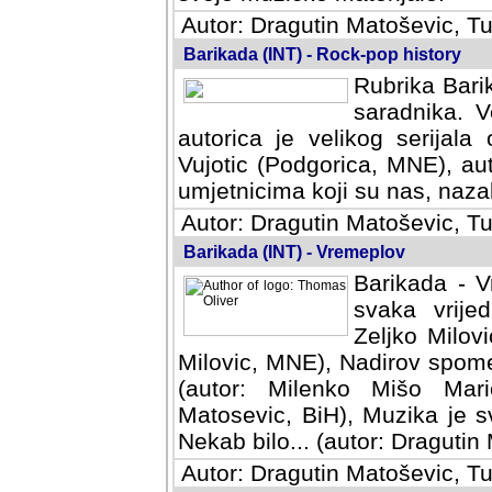
Autor: Dragutin Matoševic, Tu
Barikada (INT) - Rock-pop history
Rubrika Barik
saradnika. V
autorica je velikog serijal
Vujotic (Podgorica, MNE), aut
umjetnicima koji su nas, nazalo
Autor: Dragutin Matoševic, Tu
Barikada (INT) - Vremeplov
Barikada - V
svaka vrijedna
Milovic, MNE)
MNE), Nadirov spomenar (auto
Milenko Mišo Maric, UK), Muz
Muzika je svirala (autor: D
(autor: Dragutin Matosevic, BiH
Autor: Dragutin Matoševic, Tu