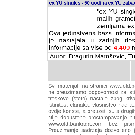
ex YU singles - 50 godina ex YU zab
"ex YU singl
malih gramof
zemljama ex 
Ova jedinstvena baza informa
je nastajala u zadnjih des
informacije sa vise od
4,400
m
Autor: Dragutin Matoševic, Tu
Svi materijali na stranici www.old.b
preuzimamo odgovornost za istini
troskove (stete) nastale zbog kriv
istinitost clanaka, vlasnistvo nad au
ovdje koriste, a preuzeti su s drugi
Nije dopusteno prestampavanje nit
www.old.barikada.com bez pism
Preuzimanje sadrzaja dozvoljeno 