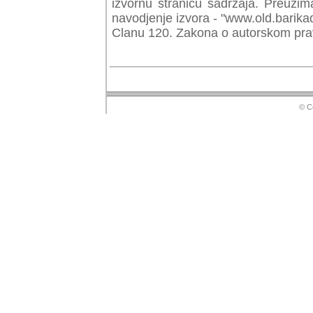
izvornu stranicu sadrzaja. Preuzim
navodjenje izvora - "www.old.barika
Clanu 120. Zakona o autorskom prav
© Copyr