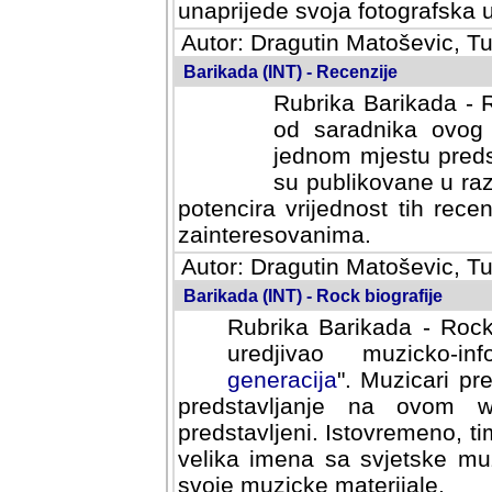
svoja fotografska umijeca.
Autor: Dragutin Matoševic, Tu
Barikada (INT) - Recenzije
Rubrika Barikada - R
od saradnika ovog 
jednom mjestu predst
su publikovane u ra
potencira vrijednost tih rece
zainteresovanima.
Autor: Dragutin Matoševic, Tu
Barikada (INT) - Rock biografije
Rubrika Barikada - Rock
uredjivao muzicko-informa
Muzicari predstavljeni u to
na ovom web portalu cime
Istovremeno, tim nacinom ra
sa svjetske muzicke scene da
materijale.