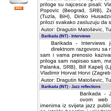
priloge su najcesce pisali: Vl
Popovic (Beograd, SRB), Ze
(Tuzla, BiH), Dinko Husadzi
prilozi svakako zasluzuju da se
Autor: Dragutin Matoševic, Tu
Barikada (INT) - Interviews
Barikada - Interviews 
direktnom razgovoru sa r
sam i vama prenosio kazivan
priloga sam napisao sam, mad
Palanka, SRB), Bill Kapelj (L
Vladimir Horvat Horvi (Zagreb,
Autor: Dragutin Matoševic, Tu
Barikada (INT) - Jazz reflections
Barikada - J
ovom web po
imenima iz svijeta jazz publi