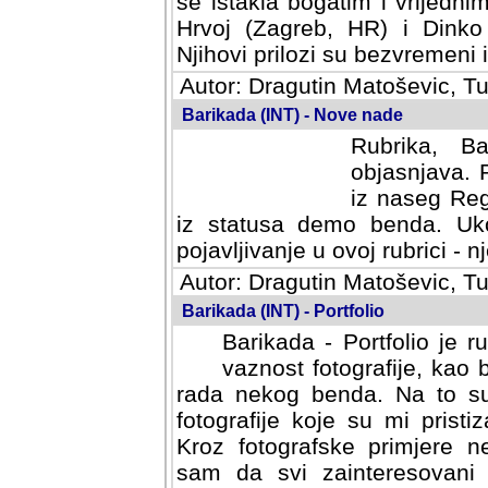
se istakla bogatim i vrijedni
Hrvoj (Zagreb, HR) i Dinko
Njihovi prilozi su bezvremeni i
Autor: Dragutin Matoševic, Tu
Barikada (INT) - Nove nade
Rubrika, B
objasnjava. 
iz naseg Reg
iz statusa demo benda. Uko
pojavljivanje u ovoj rubrici - nj
Autor: Dragutin Matoševic, Tu
Barikada (INT) - Portfolio
Barikada - Portfolio je 
vaznost fotografije, kao
rada nekog benda. Na to su 
fotografije koje su mi pristiz
fotografske primjere nekolik
svi zainteresovani sistemom "