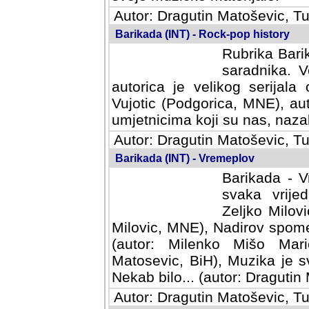
Autor: Dragutin Matoševic, Tu
Barikada (INT) - Rock-pop history
Rubrika Barik
saradnika. V
autorica je velikog serijal
Vujotic (Podgorica, MNE), aut
umjetnicima koji su nas, nazalo
Autor: Dragutin Matoševic, Tu
Barikada (INT) - Vremeplov
Barikada - V
svaka vrijedna
Milovic, MNE)
MNE), Nadirov spomenar (auto
Milenko Mišo Maric, UK), Muz
Muzika je svirala (autor: D
(autor: Dragutin Matosevic, BiH
Autor: Dragutin Matoševic, Tu