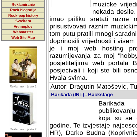
muzicke vrijed
Reklamiranje
Rock biografije
nekada desile
Rock-pop history
imao priliku sretati razne 
Svaštara
prisustvovati raznim muzick
Vremeplov
Webmaster
tom putu pratili mnogi saradni
Web Site Map
doprinosili vrijednosti i vise
je i moj web hosting prov
razumijevanja za moj "hobb
posjetiteljima web portala 
posjecivali i koji ste bili o
Hvala svima.
Autor: Dragutin Matoševic, Tu
Reklamno mjesto 1
Barikada (INT) - Backstage
Barikada -
publikovanju
koja su se 
godine. Te izvjestaje najcesce
Reklamno mjesto 2
HR), Darko Budna (Koprivnic