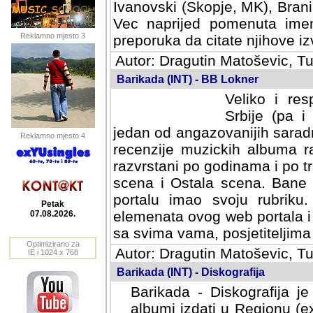
Ivanovski (Skopje, MK), Bran
Vec naprijed pomenuta ime
Reklamno mjesto 3
preporuka da citate njihove izv
Autor: Dragutin Matoševic, Tu
Barikada (INT) - BB Lokner
Veliko i res
Srbije (pa i
jedan od angazovanijih sarad
Reklamno mjesto 4
recenzije muzickih albuma ra
razvrstani po godinama i po t
scena i Ostala scena. Bane 
portalu imao svoju rubriku.
Petak
elemenata ovog web portala i 
07.08.2026.
sa svima vama, posjetiteljima
Optimizirano za
Autor: Dragutin Matoševic, Tu
IE i 1024 x 768
Barikada (INT) - Diskografija
Barikada - Diskografija je
albumi izdati u Regionu (ex 