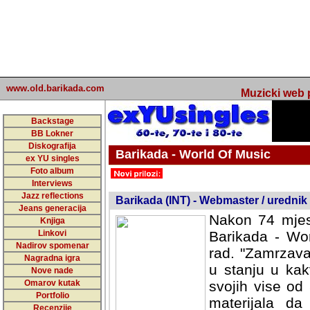
www.old.barikada.com
Muzicki web p
Backstage
BB Lokner
Diskografija
Barikada - World Of Music
ex YU singles
Foto album
undefined
Interviews
Jazz reflections
Barikada (INT) - Webmaster / urednik
Jeans generacija
Nakon 74 mjes
Knjiga
Linkovi
Barikada - Wor
Nadirov spomenar
rad. "Zamrzava
Nagradna igra
u stanju u kak
Nove nade
Omarov kutak
svojih vise od
Portfolio
materijala da 
Recenzije