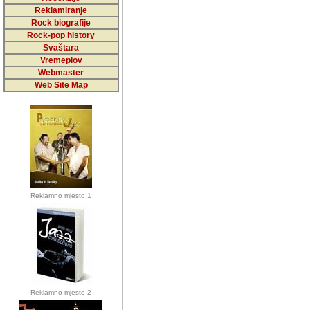
5,000 podstra
Reklamiranje
Rock biografije
da ga temelji
Rock-pop history
vrijednosti kojima smo sv
Svaštara
Vremeplov
Sretan sam da sam u protek
Webmaster
muzicare, svjedociti njih
Web Site Map
muzickim dogadjajima... Sr
mnogi saradnici koji su
doprinosili vrijednosti i v
sam da je i moj web hostin
imala razumijevanja za 
Reklamno mjesto 1
mnogobrojnim posjetitelj
Music, koji ste ga posjeciv
ovoga (nemalog) rada. Hva
Autor: Dragutin Matoševic,
Barikada (INT) - Backstage
Reklamno mjesto 2
Barikada -