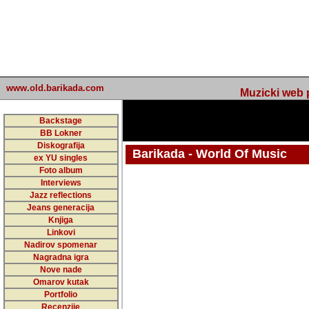
www.old.barikada.com
Muzicki web p
Backstage
BB Lokner
Diskografija
Barikada - World Of Music
ex YU singles
Foto album
undefined
Interviews
Jazz reflections
Barikada (INT) - Webmaster / urednik
Jeans generacija
Nakon 74 mj
Knjiga
Linkovi
portala Bari
Nadirov spomenar
zakljuciti 
Nagradna igra
Nove nade
Barikada - W
Omarov kutak
sada. I u sta
Portfolio
Recenzije