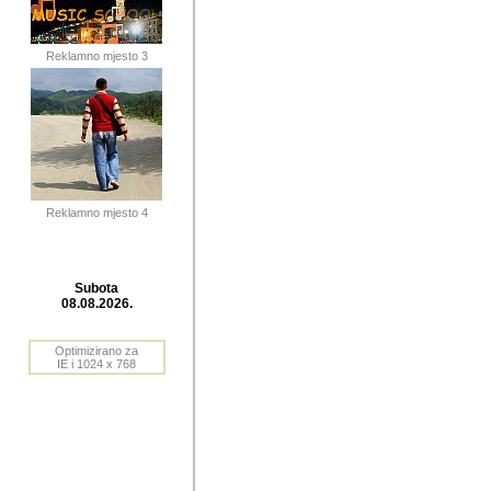
publikovan
dogadjanja
Reklamno mjesto 3
2004. do 2010. godine. Te i
Horvat Horvi (Zagreb, HR)
Šaric (Vinkovci, HR), Vas
Bane Lokner (Zemun, SRB)
imena, mnogima dobro zna
Reklamno mjesto 4
njihove izvjestaje.
Autor: Dragutin Matoševic,
Barikada (INT) - BB Lokner
Subota
Veliko i res
08.08.2026.
Srbije (pa i
Optimizirano za
jedan od angazovanijih s
IE i 1024 x 768
nebrojene recenzije muzic
Njegovi prilozi su razvr
odrednice: ex YU prostor,