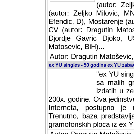
(autor: Ze
(autor: Zeljko Milovic, M
Efendic, D), Mostarenje (a
CV (autor: Dragutin Matos
Djordje Gavric Djoko, US
Matosevic, BiH)...
Autor: Dragutin Matoševic,
ex YU singles - 50 godina ex YU zab
"ex YU sing
sa malih g
izdatih u z
200x. godine. Ova jedinst
Interneta, postupno je nast
baza predstavlja informaci
ploca iz ex YU.