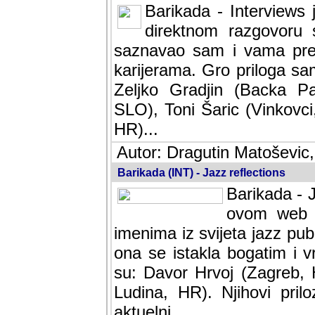
Barikada - Interviews 
direktnom razgovoru 
saznavao sam i vama pren
karijerama. Gro priloga sa
Zeljko Gradjin (Backa Pal
SLO), Toni Šaric (Vinkovci
HR)...
Autor: Dragutin Matoševic,
Barikada (INT) - Jazz reflections
Barikada - J
ovom web po
imenima iz svijeta jazz pub
ona se istakla bogatim i v
su: Davor Hrvoj (Zagreb, 
Ludina, HR). Njihovi pril
aktuelni.