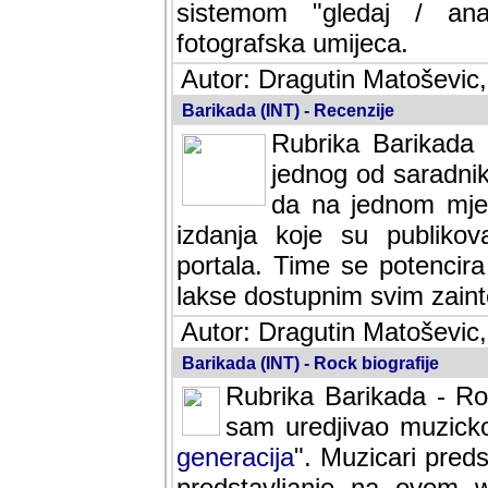
sistemom "gledaj / anal
fotografska umijeca.
Autor: Dragutin Matoševic,
Barikada (INT) - Recenzije
Rubrika Barikada -
jednog od saradnika
da na jednom mjes
izdanja koje su publik
portala. Time se potencira 
lakse dostupnim svim zain
Autor: Dragutin Matoševic,
Barikada (INT) - Rock biografije
Rubrika Barikada - Roc
sam uredjivao muzicko-
generacija
". Muzicari predst
predstavljanje na ovom w