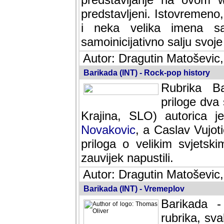
predstavljeni. Istovremen
i neka velika imena s
samoinicijativno salju svoje
Autor: Dragutin Matoševic,
Barikada (INT) - Rock-pop history
Rubrika Bari
dva saradnik
SLO) autorica je velikog s
Caslav Vujotic (Podgorica
velikim svjetskim umjetni
napustili.
Autor: Dragutin Matoševic,
Barikada (INT) - Vremeplov
Barikada -
rubrika, sva