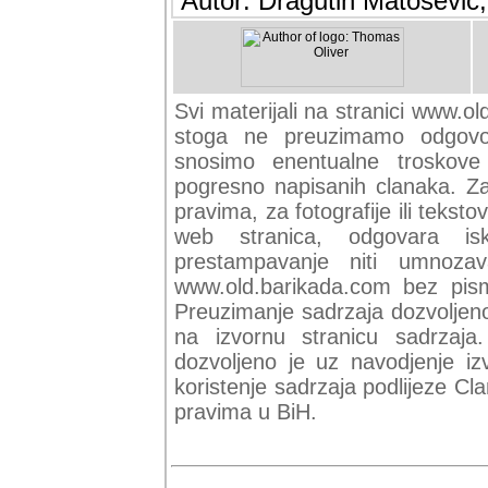
Autor: Dragutin Matoševic,
Svi materijali na stranici www.ol
stoga ne preuzimamo odgovor
snosimo enentualne troskove (
pogresno napisanih clanaka. Za 
pravima, za fotografije ili teksto
web stranica, odgovara isk
prestampavanje niti umnozav
www.old.barikada.com bez pism
Preuzimanje sadrzaja dozvoljeno
na izvornu stranicu sadrzaja
dozvoljeno je uz navodjenje iz
koristenje sadrzaja podlijeze C
pravima u BiH.