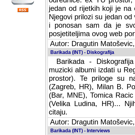
jedan od rijetkih koji je n
Njegovi prilozi su jedan od
i ponosan sam da je svoj
posjetiteljima ovog web por
Autor: Dragutin Matoševic,
Barikada (INT) - Diskografija
Barikada - Diskografija
muzicki albumi izdati u Reg
prostor). Te priloge su n
(Zagreb, HR), Milan B. Po
(Bar, MNE), Tomica Racic 
(Velika Ludina, HR)... Nj
citaju.
Autor: Dragutin Matoševic,
Barikada (INT) - Interviews