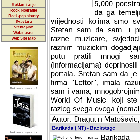
5,000 podstra
Reklamiranje
Rock biografije
da ga temelji
Rock-pop history
vrijednosti kojima smo sv
Svaštara
Vremeplov
Sretan sam da sam u protek
Webmaster
muzicare, svjedociti njih
Web Site Map
muzickim dogadjajima... Sr
mnogi saradnici koji su
doprinosili vrijednosti i v
sam da je i moj web hostin
imala razumijevanja za 
Reklamno mjesto 1
mnogobrojnim posjetitelj
Music, koji ste ga posjeciv
ovoga (nemalog) rada. Hva
Autor: Dragutin Matoševic,
Barikada (INT) - Backstage
Reklamno mjesto 2
Barikada -