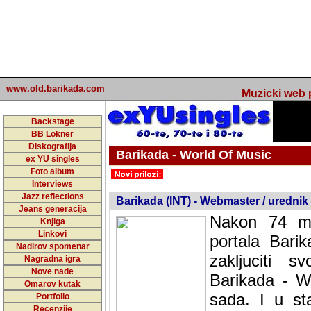
www.old.barikada.com
Muzicki web p
Backstage
BB Lokner
Diskografija
Barikada - World Of Music
ex YU singles
Foto album
undefined
Interviews
Jazz reflections
Barikada (INT) - Webmaster / urednik
Jeans generacija
Nakon 74 mj
Knjiga
Linkovi
portala Bari
Nadirov spomenar
zakljuciti 
Nagradna igra
Nove nade
Barikada - W
Omarov kutak
sada. I u sta
Portfolio
Recenzije