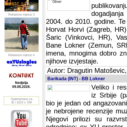
publikovan
dogadjanja
Reklamno mjesto 3
2004. do 2010. godine. Te i
Horvat Horvi (Zagreb, HR)
Šaric (Vinkovci, HR), Vas
Bane Lokner (Zemun, SRB)
imena, mnogima dobro zna
Reklamno mjesto 4
njihove izvjestaje.
Autor: Dragutin Matoševic,
Barikada (INT) - BB Lokner
Nedjelja
Veliko i res
09.08.2026.
Srbije (pa i
Optimizirano za
jedan od angazovanijih s
IE i 1024 x 768
nebrojene recenzije muzic
Njegovi prilozi su razvr
odrednice: ex YU prostor,