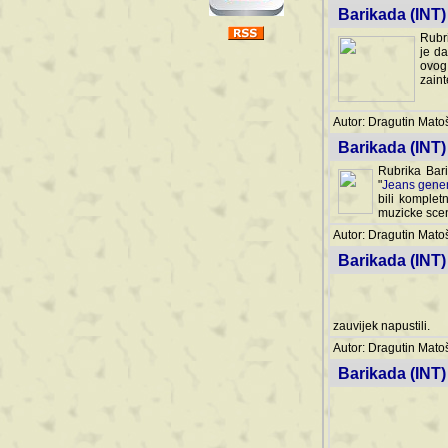
Barikada (INT) 
Rubri
je da
ovog 
zaint
Autor: Dragutin Matoše
Barikada (INT) 
Rubrika Bari
"
Jeans gener
bili komplet
muzicke scene
Autor: Dragutin Matoše
Barikada (INT)
zauvijek napustili.
Autor: Dragutin Matoše
Barikada (INT)