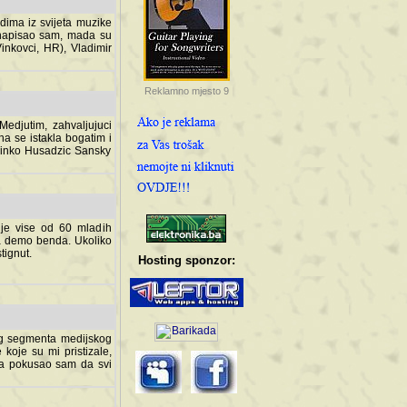
dima iz svijeta muzike
 napisao sam, mada su
Vinkovci, HR), Vladimir
Reklamno mjesto 9
tim, zahvaljujuci veliki
a se istakla bogatim i
 Dinko Husadzic Sansky
 je vise od 60 mladih
demo benda. Ukoliko im
nut.
Hosting sponzor:
tnog segmenta medijskog
 koje su mi pristizale,
afa pokusao sam da svi