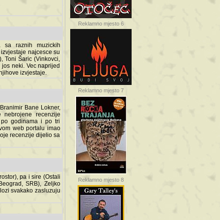
Reklamno mjesto 6
a sa raznih muzickih
izvjestaje najcesce su
, Toni Šaric (Vinkovci,
jos neki. Vec naprijed
ihove izvjestaje.
Reklamno mjesto 7
, Branimir Bane Lokner,
jene recenzije muzickih
nama i po tri osnovne
alu imao svoju rubriku.
 dijelio sa svima vama,
stor), pa i sire (Ostali
Reklamno mjesto 8
ad, SRB), Zeljko Milovic
svakako zasluzuju da se