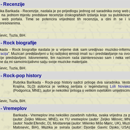
- Recenzije
ka Barikada - Recenzije, nastala je po prijedlogu jednog od saradnika ovog web po
 na jednom mjestu predstave recenzije diskografskih izdanja koje su publikov
web portala. Time se potencira vrijednost tih recenzija, a cini ih se i 
eresovanima.
vic, Tuzla, BiH.
- Rock biografije
kada - Rock biografije nastala je u vrijeme dok sam uredjivao muzicko-informa
acija
". Muzicari predstavljeni u toj radijskoj emisiji imali su i predstavljanje na 
nije predstavljeni. Istovremeno, tim nacinom rada zainteresovao sam i neka ve
 da mi samoinicijativno salju svoje muzicke materijale.
vic, Tuzla, BiH.
 - Rock-pop history
Rubrika Barikada - Rock-pop history sadrzi priloge dva saradnika. Vest
Krajina, SLO) autorica je velikog serijala o legendarnoj
Loli Novako
(Podgorica, MNE), autor je nekoliko priloga o velikim svjetskim umjetnicima
vic, Tuzla, BiH.
 - Vremeplov
Barikada - Vremeplov ima nekoliko zasebnih rubrika, svaka vrijedna za po
(autor: Zeljko Milovic, MNE), ex YU vremeplov (autor: Zeljko Milovic, 
(autor: Nadir Efendic, D), Mostarenje (autor: Milenko Mišo Maric, UK), Muzi
Matosevic, BiH), Muzika je svirala (autor: Djordje Gavric Djoko, USA),