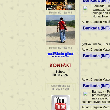
Barikada (INT) 
Barikada - In
saznavao sam
Reklamno mjesto 3
priloge dali 
Horvat Horvi 
Autor: Dragutin Matoše
Barikada (INT) 
(Velika Ludina, HR). N
Reklamno mjesto 4
Autor: Dragutin Matoše
Barikada (INT)
Subota
08.08.2026.
Autor: Dragutin Matoše
Barikada (INT) 
Optimizirano za
IE i 1024 x 768
Barikada - Po
predstavljanj
najcesce od s
zainteresovani sistemo
Autor: Dragutin Matoše