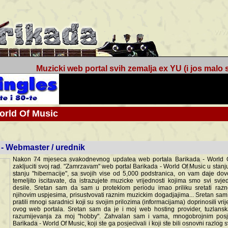
Muzicki web portal svih zemalja ex YU (i jos malo s
orld Of Music
ned
 - Webmaster / urednik
Nakon 74 mjeseca svakodnevnog updatea web portala Barikada - World O
zakljuciti svoj rad. "Zamrzavam" web portal Barikada - World Of Music u stanj
stanju "hibernacije", sa svojih vise od 5,000 podstranica, on vam daje dov
temeljito iscitavate, da istrazujete muzicke vrijednosti kojima smo svi svjedocili
Sretan sam da sam u proteklom periodu imao priliku sretati razne muzicar
uspjesima, prisustvovati raznim muzickim dogadjajima... Sretan sam da su 
mnogi saradnici koji su svojim prilozima (informacijama) doprinosili vrijednost
web portala. Sretan sam da je i moj web hosting provider, tuzlanska f
razumijevanja za moj "hobby". Zahvalan sam i vama, mnogobrojnim posje
Barikada - World Of Music, koji ste ga posjecivali i koji ste bili osnovni razl