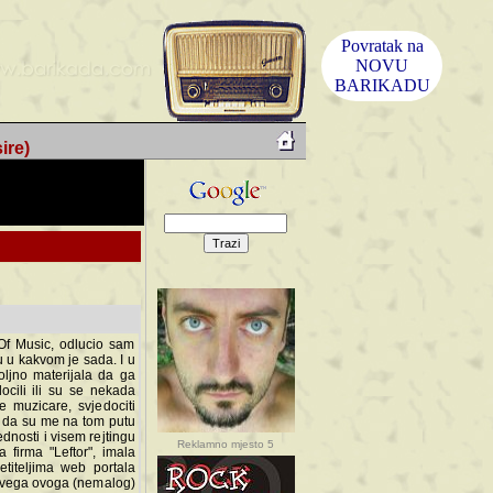
Povratak na
NOVU
BARIKADU
ire)
f Music, odlucio sam
u u kakvom je sada. I u
oljno materijala da ga
 ili su se nekada desile.
e, svjedociti njihovim
me na tom putu pratili
i i visem rejtingu ovog
Reklamno mjesto 5
irma "Leftor", imala
titeljima web portala
og svega ovoga (nemalog)