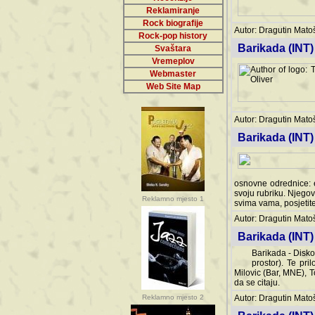
Reklamiranje
Rock biografije
Autor: Dragutin Matoše
Rock-pop history
Barikada (INT)
Svaštara
Vremeplov
Webmaster
Web Site Map
Autor: Dragutin Matoše
Barikada (INT)
odrednice: ex YU pros
Njegovi prilozi su je
Reklamno mjesto 1
posjetiteljima ovog we
Autor: Dragutin Matoše
Barikada (INT) 
Barikada - Diskog
prostor). Te pril
(Bar, MNE), Tomica Ra
citaju.
Reklamno mjesto 2
Autor: Dragutin Matoše