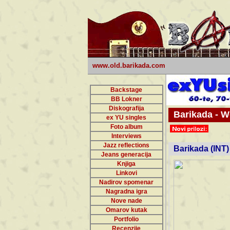
www.old.barikada.com
Backstage
BB Lokner
Diskografija
Barikada - W
ex YU singles
Foto album
undefi
Interviews
Jazz reflections
Barikada (INT)
Jeans generacija
Knjiga
Linkovi
Nadirov spomenar
Nagradna igra
Nove nade
Omarov kutak
Portfolio
Recenzije