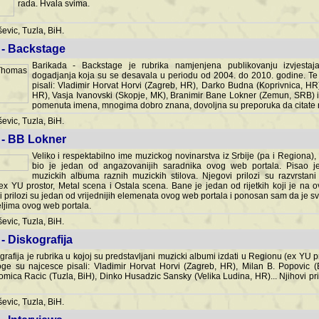
rada. Hvala svima.
vic, Tuzla, BiH.
 - Backstage
Barikada - Backstage je rubrika namjenjena publikovanju izvjestaj
dogadjanja koja su se desavala u periodu od 2004. do 2010. godine. Te 
pisali: Vladimir Horvat Horvi (Zagreb, HR), Darko Budna (Koprivnica, HR)
HR), Vasja Ivanovski (Skopje, MK), Branimir Bane Lokner (Zemun, SRB) i 
pomenuta imena, mnogima dobro znana, dovoljna su preporuka da citate nj
vic, Tuzla, BiH.
 - BB Lokner
Veliko i respektabilno ime muzickog novinarstva iz Srbije (pa i Regiona)
bio je jedan od angazovanijih saradnika ovog web portala. Pisao je nebro
albuma raznih muzickih stilova. Njegovi prilozi su razvrstani po godi
tor, Metal scena i Ostala scena. Bane je jedan od rijetkih koji je na ovom web port
dan od vrijednijih elemenata ovog web portala i ponosan sam da je svoje recenzije
b portala.
vic, Tuzla, BiH.
- Diskografija
rafija je rubrika u kojoj su predstavljani muzicki albumi izdati u Regionu (ex YU pro
oge su najcesce pisali: Vladimir Horvat Horvi (Zagreb, HR), Milan B. Popovic (Beogr
cic (Tuzla, BiH), Dinko Husadzic Sansky (Velika Ludina, HR)... Njihovi prilozi 
vic, Tuzla, BiH.