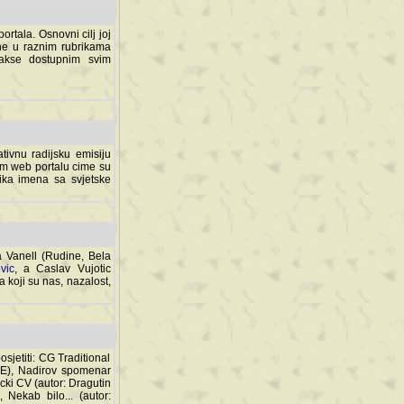
rtala. Osnovni cilj joj
ane u raznim rubrikama
lakse dostupnim svim
tivnu radijsku emisiju
ovom web portalu cime su
lika imena sa svjetske
a Vanell (Rudine, Bela
vic
, a Caslav Vujotic
 koji su nas, nazalost,
sjetiti: CG Traditional
MNE), Nadirov spomenar
cki CV (autor: Dragutin
 Nekab bilo... (autor: