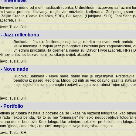
- Interviews
terviews je jedno od meni najdrazih rubrika. U direktnom razgovoru sa raznim lju
 i vama prenosio kazivanja o njihovim muzickim karijerama. Gro priloga sam
i Zeljko Gradjin (Backa Palanka, SRB), Bill Kapelj (Ljubljana, SLO), Toni Šaric (
(Zagreb, HR)...
vic, Tuzla, BiH.
- Jazz reflections
Barikada - Jazz reflections je najmladja rubrika na ovom web portalu. Medju
imenima iz svijeta jazz publicistike i iskrenim jazz zagovornicima, on
vrijednim prilozima. Ta cijenjena imena su: Davor Hrvoj (Zagreb, HR) i
jihovi prilozi su bezvremeni i za citanje uvijek aktuelni.
vic, Tuzla, BiH.
 - Nove nade
Rubrika, Barikada - Nove nade, samo ime je objasnjava. Predstavila
bendova iz naseg Regiona. Mnogi od njih su vec odavno izasli iz statusa 
je, dijelom, u tome pomoglo i pojavljivanje u ovoj rubrici - njen cilj je postig
vic, Tuzla, BiH.
- Portfolio
rtfolio je rubrika nastala iz potrebe da se ukaze na vaznost fotografije, kao bi
a rada nekog benda. Na to su me "primorale" nerijetko neupotrebljive fotografije
trane demo bendova. Kroz fotografske primjere nekoliko profesionalnih fotogr
m "gledaj / analiziraj / (na)uci" unaprijede svoja fotografska umijeca.
vic, Tuzla, BiH.