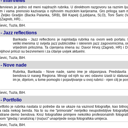
- Interviews
terviews je jedno od meni najdrazih rubrika. U direktnom razgovoru sa raznim lju
 i vama prenosio kazivanja o njihovim muzickim karijerama. Gro priloga sam
i Zeljko Gradjin (Backa Palanka, SRB), Bill Kapelj (Ljubljana, SLO), Toni Šaric (
(Zagreb, HR)...
vic, Tuzla, BiH.
- Jazz reflections
Barikada - Jazz reflections je najmladja rubrika na ovom web portalu. Medju
imenima iz svijeta jazz publicistike i iskrenim jazz zagovornicima, on
vrijednim prilozima. Ta cijenjena imena su: Davor Hrvoj (Zagreb, HR) i
jihovi prilozi su bezvremeni i za citanje uvijek aktuelni.
vic, Tuzla, BiH.
 - Nove nade
Rubrika, Barikada - Nove nade, samo ime je objasnjava. Predstavila
bendova iz naseg Regiona. Mnogi od njih su vec odavno izasli iz statusa 
je, dijelom, u tome pomoglo i pojavljivanje u ovoj rubrici - njen cilj je postig
vic, Tuzla, BiH.
- Portfolio
rtfolio je rubrika nastala iz potrebe da se ukaze na vaznost fotografije, kao bi
a rada nekog benda. Na to su me "primorale" nerijetko neupotrebljive fotografije
trane demo bendova. Kroz fotografske primjere nekoliko profesionalnih fotogr
m "gledaj / analiziraj / (na)uci" unaprijede svoja fotografska umijeca.
vic, Tuzla, BiH.