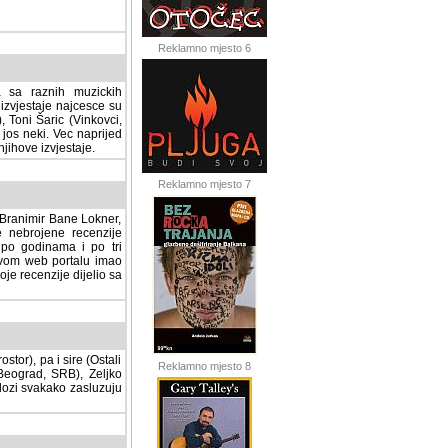
Reklamno mjesto 6
a sa raznih muzickih
izvjestaje najcesce su
, Toni Šaric (Vinkovci,
jos neki. Vec naprijed
ihove izvjestaje.
Reklamno mjesto 7
, Branimir Bane Lokner,
jene recenzije muzickih
nama i po tri osnovne
alu imao svoju rubriku.
 dijelio sa svima vama,
stor), pa i sire (Ostali
Reklamno mjesto 8
ad, SRB), Zeljko Milovic
svakako zasluzuju da se