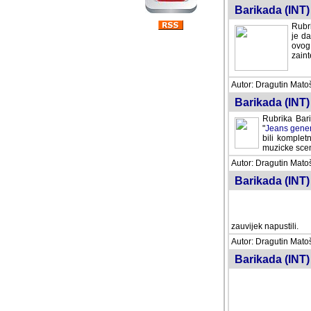
Barikada (INT) 
Rubri
je da
ovog 
zaint
Autor: Dragutin Matoše
Barikada (INT) 
Rubrika Bari
"
Jeans gener
bili komplet
muzicke scene
Autor: Dragutin Matoše
Barikada (INT)
zauvijek napustili.
Autor: Dragutin Matoše
Barikada (INT)