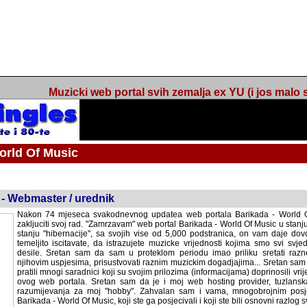
Muzicki web portal svih zemalja ex YU (i jos malo s
orld Of Music
ned
 - Webmaster / urednik
Nakon 74 mjeseca svakodnevnog updatea web portala Barikada - World O
zakljuciti svoj rad. "Zamrzavam" web portal Barikada - World Of Music u stanj
stanju "hibernacije", sa svojih vise od 5,000 podstranica, on vam daje dov
temeljito iscitavate, da istrazujete muzicke vrijednosti kojima smo svi svjedocili
Sretan sam da sam u proteklom periodu imao priliku sretati razne muzicar
uspjesima, prisustvovati raznim muzickim dogadjajima... Sretan sam da su 
mnogi saradnici koji su svojim prilozima (informacijama) doprinosili vrijednost
web portala. Sretan sam da je i moj web hosting provider, tuzlanska f
razumijevanja za moj "hobby". Zahvalan sam i vama, mnogobrojnim posje
Barikada - World Of Music, koji ste ga posjecivali i koji ste bili osnovni razl