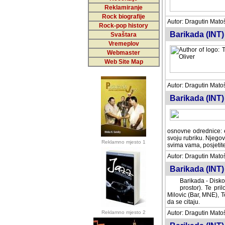
Reklamiranje
Rock biografije
Autor: Dragutin Matoše
Rock-pop history
Barikada (INT)
Svaštara
Vremeplov
Webmaster
Web Site Map
Autor: Dragutin Matoše
Barikada (INT)
odrednice: ex YU pros
Njegovi prilozi su je
Reklamno mjesto 1
posjetiteljima ovog we
Autor: Dragutin Matoše
Barikada (INT) 
Barikada - Diskog
prostor). Te pril
(Bar, MNE), Tomica Ra
citaju.
Reklamno mjesto 2
Autor: Dragutin Matoše