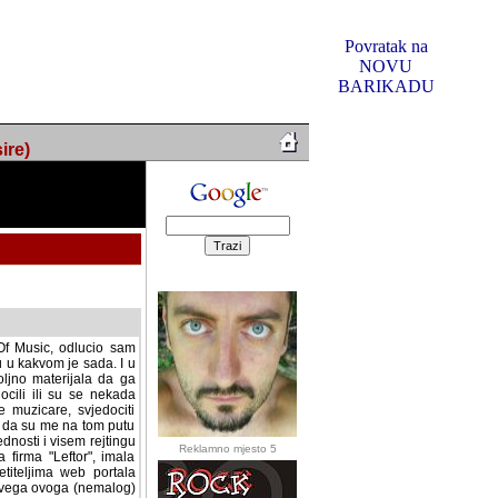
Povratak na
NOVU
BARIKADU
ire)
f Music, odlucio sam
u u kakvom je sada. I u
oljno materijala da ga
 ili su se nekada desile.
e, svjedociti njihovim
me na tom putu pratili
i i visem rejtingu ovog
Reklamno mjesto 5
irma "Leftor", imala
titeljima web portala
og svega ovoga (nemalog)