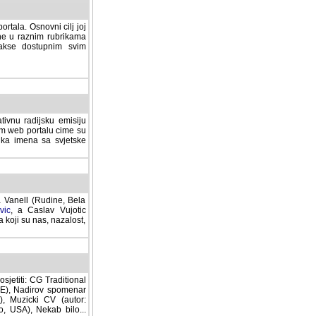
rtala. Osnovni cilj joj
ane u raznim rubrikama
lakse dostupnim svim
tivnu radijsku emisiju
ovom web portalu cime su
lika imena sa svjetske
a Vanell (Rudine, Bela
vic
, a Caslav Vujotic
 koji su nas, nazalost,
sjetiti: CG Traditional
MNE), Nadirov spomenar
cki CV (autor: Dragutin
 Nekab bilo... (autor: