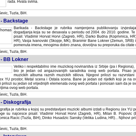
rada. Hvala svima.
vic, Tuzla, BiH.
 - Backstage
Barikada - Backstage je rubrika namjenjena publikovanju izvjestaj
dogadjanja koja su se desavala u periodu od 2004. do 2010. godine. Te 
pisali: Vladimir Horvat Horvi (Zagreb, HR), Darko Budna (Koprivnica, HR)
HR), Vasja Ivanovski (Skopje, MK), Branimir Bane Lokner (Zemun, SRB) i 
pomenuta imena, mnogima dobro znana, dovoljna su preporuka da citate nj
vic, Tuzla, BiH.
 - BB Lokner
Veliko i respektabilno ime muzickog novinarstva iz Srbije (pa i Regiona)
bio je jedan od angazovanijih saradnika ovog web portala. Pisao je nebro
albuma raznih muzickih stilova. Njegovi prilozi su razvrstani po godi
tor, Metal scena i Ostala scena. Bane je jedan od rijetkih koji je na ovom web port
dan od vrijednijih elemenata ovog web portala i ponosan sam da je svoje recenzije
b portala.
vic, Tuzla, BiH.
- Diskografija
rafija je rubrika u kojoj su predstavljani muzicki albumi izdati u Regionu (ex YU pro
oge su najcesce pisali: Vladimir Horvat Horvi (Zagreb, HR), Milan B. Popovic (Beogr
cic (Tuzla, BiH), Dinko Husadzic Sansky (Velika Ludina, HR)... Njihovi prilozi 
vic, Tuzla, BiH.