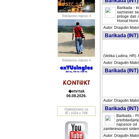
Barikada (INT) 
Barikada - In
saznavao sam
Reklamno mjesto 3
priloge dali 
Horvat Horvi 
Autor: Dragutin Matoše
Barikada (INT) 
(Velika Ludina, HR). N
Reklamno mjesto 4
Autor: Dragutin Matoše
Barikada (INT)
�etvrtak
06.08.2026.
Autor: Dragutin Matoše
Barikada (INT) 
Optimizirano za
IE i 1024 x 768
Barikada - Po
predstavljanj
najcesce od s
zainteresovani sistemo
Autor: Dragutin Matoše