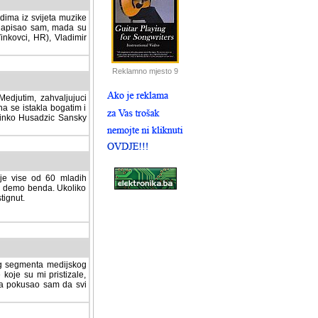
dima iz svijeta muzike
 napisao sam, mada su
Vinkovci, HR), Vladimir
Reklamno mjesto 9
tim, zahvaljujuci veliki
a se istakla bogatim i
 Dinko Husadzic Sansky
 je vise od 60 mladih
demo benda. Ukoliko im
nut.
Hosting sponzor:
tnog segmenta medijskog
 koje su mi pristizale,
afa pokusao sam da svi