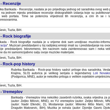
- Recenzije
ka Barikada - Recenzije, nastala je po prijedlogu jednog od saradnika ovog web po
 na jednom mjestu predstave recenzije diskografskih izdanja koje su publikov
web portala. Time se potencira vrijednost tih recenzija, a cini ih se i 
eresovanima.
vic, Tuzla, BiH.
- Rock biografije
kada - Rock biografije nastala je u vrijeme dok sam uredjivao muzicko-informa
acija
". Muzicari predstavljeni u toj radijskoj emisiji imali su i predstavljanje na 
nije predstavljeni. Istovremeno, tim nacinom rada zainteresovao sam i neka ve
 da mi samoinicijativno salju svoje muzicke materijale.
vic, Tuzla, BiH.
 - Rock-pop history
Rubrika Barikada - Rock-pop history sadrzi priloge dva saradnika. Vest
Krajina, SLO) autorica je velikog serijala o legendarnoj
Loli Novako
(Podgorica, MNE), autor je nekoliko priloga o velikim svjetskim umjetnicima
vic, Tuzla, BiH.
 - Vremeplov
Barikada - Vremeplov ima nekoliko zasebnih rubrika, svaka vrijedna za po
(autor: Zeljko Milovic, MNE), ex YU vremeplov (autor: Zeljko Milovic, 
(autor: Nadir Efendic, D), Mostarenje (autor: Milenko Mišo Maric, UK), Muzi
Matosevic, BiH), Muzika je svirala (autor: Djordje Gavric Djoko, USA),