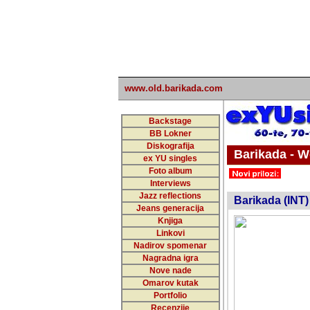
www.old.barikada.com
Backstage
BB Lokner
Diskografija
Barikada - W
ex YU singles
Foto album
undefi
Interviews
Jazz reflections
Barikada (INT)
Jeans generacija
Knjiga
Linkovi
Nadirov spomenar
Nagradna igra
Nove nade
Omarov kutak
Portfolio
Recenzije