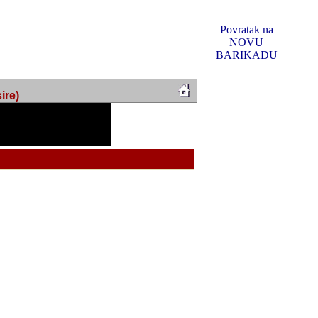
Povratak na
NOVU
BARIKADU
ire)
f Music, odlucio sam
u u kakvom je sada. I u
oljno materijala da ga
 ili su se nekada desile.
e, svjedociti njihovim
me na tom putu pratili
i i visem rejtingu ovog
Reklamno mjesto 5
irma "Leftor", imala
titeljima web portala
og svega ovoga (nemalog)