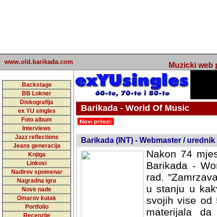
www.old.barikada.com
Muzicki web p
Backstage
BB Lokner
Diskografija
Barikada - World Of Music
ex YU singles
Foto album
undefined
Interviews
Jazz reflections
Barikada (INT) - Webmaster / urednik
Jeans generacija
Nakon 74 mjes
Knjiga
Linkovi
Barikada - Wor
Nadirov spomenar
rad. "Zamrzava
Nagradna igra
u stanju u kak
Nove nade
Omarov kutak
svojih vise od
Portfolio
materijala da 
Recenzije