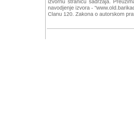
izvornu stranicu sadrzaja. Preuzim
navodjenje izvora - "www.old.barika
Clanu 120. Zakona o autorskom prav
© Copyr