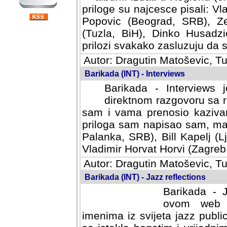
priloge su najcesce pisali: Vl
Popovic (Beograd, SRB), Ze
(Tuzla, BiH), Dinko Husadzi
prilozi svakako zasluzuju da se
Autor: Dragutin Matoševic, Tu
Barikada (INT) - Interviews
Barikada - Interviews 
direktnom razgovoru sa r
sam i vama prenosio kazivan
priloga sam napisao sam, mad
Palanka, SRB), Bill Kapelj (L
Vladimir Horvat Horvi (Zagreb,
Autor: Dragutin Matoševic, Tu
Barikada (INT) - Jazz reflections
Barikada - J
ovom web po
imenima iz svijeta jazz publi