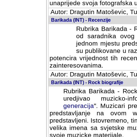
svoja fotografska umijeca.
Autor: Dragutin Matoševic, Tu
Barikada (INT) - Recenzije
Rubrika Barikada - R
od saradnika ovog 
jednom mjestu predst
su publikovane u ra
potencira vrijednost tih rece
zainteresovanima.
Autor: Dragutin Matoševic, Tu
Barikada (INT) - Rock biografije
Rubrika Barikada - Rock
uredjivao muzicko-informa
Muzicari predstavljeni u to
na ovom web portalu cime
Istovremeno, tim nacinom ra
sa svjetske muzicke scene da
materijale.