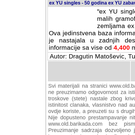
ex YU singles - 50 godina ex YU zab
"ex YU singl
malih gramof
zemljama ex 
Ova jedinstvena baza informa
je nastajala u zadnjih des
informacije sa vise od
4,400
m
Autor: Dragutin Matoševic, Tu
Svi materijali na stranici www.old.b
preuzimamo odgovornost za istini
troskove (stete) nastale zbog kriv
istinitost clanaka, vlasnistvo nad au
ovdje koriste, a preuzeti su s drugi
Nije dopusteno prestampavanje nit
www.old.barikada.com bez pism
Preuzimanje sadrzaja dozvoljeno 