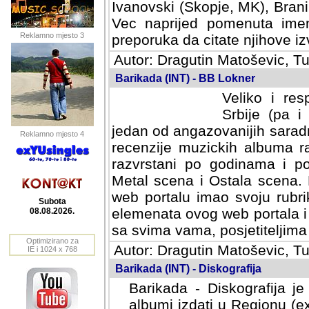
Ivanovski (Skopje, MK), Bran
Vec naprijed pomenuta ime
Reklamno mjesto 3
preporuka da citate njihove izv
Autor: Dragutin Matoševic, Tu
Barikada (INT) - BB Lokner
Veliko i res
Srbije (pa i
jedan od angazovanijih sarad
Reklamno mjesto 4
recenzije muzickih albuma ra
razvrstani po godinama i po t
scena i Ostala scena. Bane 
portalu imao svoju rubriku.
Subota
elemenata ovog web portala i 
08.08.2026.
sa svima vama, posjetiteljima
Optimizirano za
Autor: Dragutin Matoševic, Tu
IE i 1024 x 768
Barikada (INT) - Diskografija
Barikada - Diskografija je
albumi izdati u Regionu (ex 