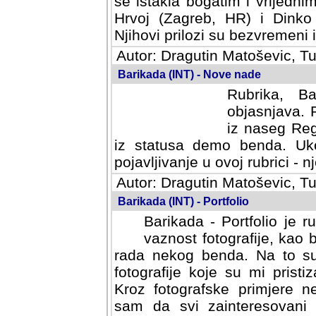
se istakla bogatim i vrijedni
Hrvoj (Zagreb, HR) i Dinko
Njihovi prilozi su bezvremeni i
Autor: Dragutin Matoševic, Tu
Barikada (INT) - Nove nade
Rubrika, B
objasnjava. 
iz naseg Reg
iz statusa demo benda. Uko
pojavljivanje u ovoj rubrici - nj
Autor: Dragutin Matoševic, Tu
Barikada (INT) - Portfolio
Barikada - Portfolio je 
vaznost fotografije, kao
rada nekog benda. Na to su 
fotografije koje su mi pristiz
fotografske primjere nekolik
svi zainteresovani sistemom "