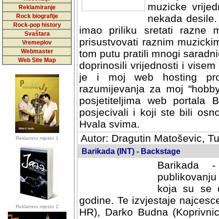
muzicke vrijed
Reklamiranje
Rock biografije
nekada desile
Rock-pop history
imao priliku sretati razne 
Svaštara
prisustvovati raznim muzick
Vremeplov
Webmaster
tom putu pratili mnogi saradni
Web Site Map
doprinosili vrijednosti i vise
je i moj web hosting prov
razumijevanja za moj "hobb
posjetiteljima web portala 
posjecivali i koji ste bili o
Hvala svima.
Autor: Dragutin Matoševic, Tu
Reklamno mjesto 1
Barikada (INT) - Backstage
Barikada -
publikovanju
koja su se 
godine. Te izvjestaje najcesce
Reklamno mjesto 2
HR), Darko Budna (Koprivnic