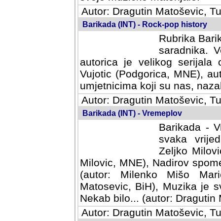
Autor: Dragutin Matoševic, Tu
Barikada (INT) - Rock-pop history
Rubrika Barik
saradnika. V
autorica je velikog serijal
Vujotic (Podgorica, MNE), aut
umjetnicima koji su nas, nazalo
Autor: Dragutin Matoševic, Tu
Barikada (INT) - Vremeplov
Barikada - V
svaka vrijedna
Milovic, MNE)
MNE), Nadirov spomenar (auto
Milenko Mišo Maric, UK), Muz
Muzika je svirala (autor: D
(autor: Dragutin Matosevic, BiH
Autor: Dragutin Matoševic, Tu