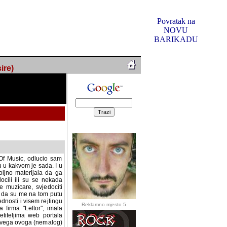
Povratak na
NOVU
BARIKADU
ire)
f Music, odlucio sam
u u kakvom je sada. I u
oljno materijala da ga
 ili su se nekada desile.
e, svjedociti njihovim
me na tom putu pratili
i i visem rejtingu ovog
Reklamno mjesto 5
irma "Leftor", imala
titeljima web portala
og svega ovoga (nemalog)