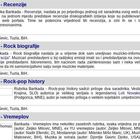
- Recenzije
ka Barikada - Recenzije, nastala je po prijedlogu jednog od saradnika ovog web po
 na jednom mjestu predstave recenzije diskografskih izdanja koje su publikov
web portala. Time se potencira vrijednost tih recenzija, a cini ih se i 
eresovanima.
vic, Tuzla, BiH.
- Rock biografije
kada - Rock biografije nastala je u vrijeme dok sam uredjivao muzicko-informa
acija
". Muzicari predstavljeni u toj radijskoj emisiji imali su i predstavljanje na 
nije predstavljeni. Istovremeno, tim nacinom rada zainteresovao sam i neka ve
 da mi samoinicijativno salju svoje muzicke materijale.
vic, Tuzla, BiH.
 - Rock-pop history
Rubrika Barikada - Rock-pop history sadrzi priloge dva saradnika. Vest
Krajina, SLO) autorica je velikog serijala o legendarnoj
Loli Novako
(Podgorica, MNE), autor je nekoliko priloga o velikim svjetskim umjetnicima
vic, Tuzla, BiH.
 - Vremeplov
Barikada - Vremeplov ima nekoliko zasebnih rubrika, svaka vrijedna za po
(autor: Zeljko Milovic, MNE), ex YU vremeplov (autor: Zeljko Milovic, 
(autor: Nadir Efendic, D), Mostarenje (autor: Milenko Mišo Maric, UK), Muzi
Matosevic, BiH), Muzika je svirala (autor: Djordje Gavric Djoko, USA),