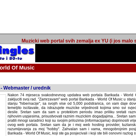
Muzicki web portal svih zemalja ex YU (i jos malo s
orld Of Music
ned
 - Webmaster / urednik
Nakon 74 mjeseca svakodnevnog updatea web portala Barikada - World O
zakljuciti svoj rad. "Zamrzavam" web portal Barikada - World Of Music u stanj
stanju "hibernacije", sa svojih vise od 5,000 podstranica, on vam daje dov
temeljito iscitavate, da istrazujete muzicke vrijednosti kojima smo svi svjedocili
Sretan sam da sam u proteklom periodu imao priliku sretati razne muzicar
uspjesima, prisustvovati raznim muzickim dogadjajima... Sretan sam da su 
mnogi saradnici koji su svojim prilozima (informacijama) doprinosili vrijednost
web portala. Sretan sam da je i moj web hosting provider, tuzlanska f
razumijevanja za moj "hobby". Zahvalan sam i vama, mnogobrojnim posje
Barikada - World Of Music, koji ste ga posjecivali i koji ste bili osnovni razl