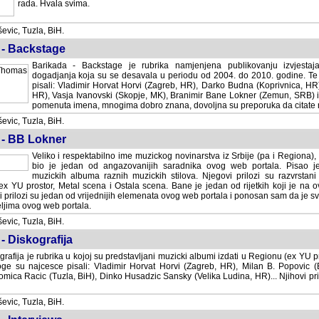
rada. Hvala svima.
vic, Tuzla, BiH.
 - Backstage
Barikada - Backstage je rubrika namjenjena publikovanju izvjestaj
dogadjanja koja su se desavala u periodu od 2004. do 2010. godine. Te 
pisali: Vladimir Horvat Horvi (Zagreb, HR), Darko Budna (Koprivnica, HR)
HR), Vasja Ivanovski (Skopje, MK), Branimir Bane Lokner (Zemun, SRB) i 
pomenuta imena, mnogima dobro znana, dovoljna su preporuka da citate nj
vic, Tuzla, BiH.
 - BB Lokner
Veliko i respektabilno ime muzickog novinarstva iz Srbije (pa i Regiona)
bio je jedan od angazovanijih saradnika ovog web portala. Pisao je nebro
albuma raznih muzickih stilova. Njegovi prilozi su razvrstani po godi
tor, Metal scena i Ostala scena. Bane je jedan od rijetkih koji je na ovom web port
dan od vrijednijih elemenata ovog web portala i ponosan sam da je svoje recenzije
b portala.
vic, Tuzla, BiH.
- Diskografija
rafija je rubrika u kojoj su predstavljani muzicki albumi izdati u Regionu (ex YU pro
oge su najcesce pisali: Vladimir Horvat Horvi (Zagreb, HR), Milan B. Popovic (Beogr
cic (Tuzla, BiH), Dinko Husadzic Sansky (Velika Ludina, HR)... Njihovi prilozi 
vic, Tuzla, BiH.