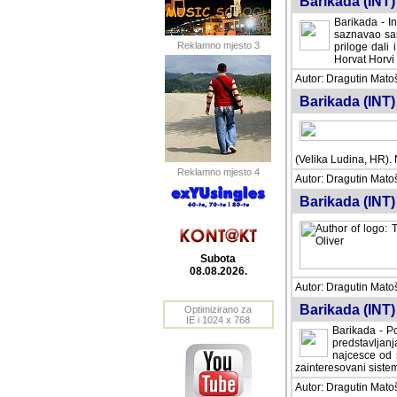
Barikada (INT) 
Barikada - In
saznavao sam
Reklamno mjesto 3
priloge dali 
Horvat Horvi 
Autor: Dragutin Matoše
Barikada (INT) 
(Velika Ludina, HR). N
Reklamno mjesto 4
Autor: Dragutin Matoše
Barikada (INT)
Subota
08.08.2026.
Autor: Dragutin Matoše
Barikada (INT) 
Optimizirano za
IE i 1024 x 768
Barikada - Po
predstavljanj
najcesce od s
zainteresovani sistemo
Autor: Dragutin Matoše