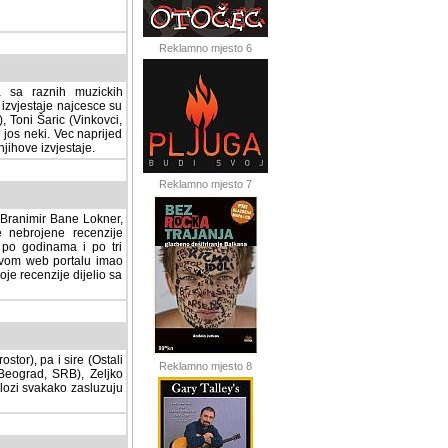
Reklamno mjesto 6
a sa raznih muzickih
izvjestaje najcesce su
, Toni Šaric (Vinkovci,
jos neki. Vec naprijed
ihove izvjestaje.
Reklamno mjesto 7
, Branimir Bane Lokner,
jene recenzije muzickih
nama i po tri osnovne
alu imao svoju rubriku.
 dijelio sa svima vama,
stor), pa i sire (Ostali
Reklamno mjesto 8
ad, SRB), Zeljko Milovic
svakako zasluzuju da se