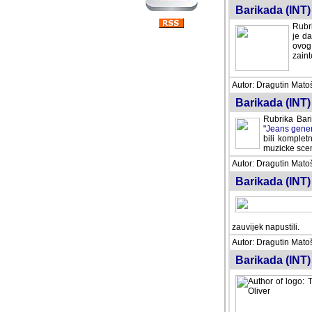
Barikada (INT) 
Rubri
je da
ovog 
zaint
Autor: Dragutin Matoše
Barikada (INT) 
Rubrika Bari
"
Jeans gener
bili komplet
muzicke scene
Autor: Dragutin Matoše
Barikada (INT)
zauvijek napustili.
Autor: Dragutin Matoše
Barikada (INT)