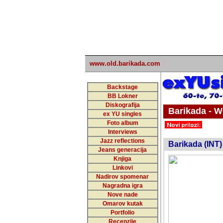
www.old.barikada.com
Backstage
BB Lokner
Diskografija
Barikada - W
ex YU singles
Foto album
undefi
Interviews
Jazz reflections
Barikada (INT)
Jeans generacija
Knjiga
Linkovi
Nadirov spomenar
Nagradna igra
Nove nade
Omarov kutak
Portfolio
Recenzije