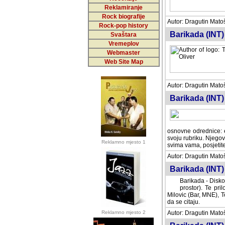
Reklamiranje
Rock biografije
Autor: Dragutin Matoše
Rock-pop history
Barikada (INT)
Svaštara
Vremeplov
Webmaster
Web Site Map
Autor: Dragutin Matoše
Barikada (INT)
odrednice: ex YU pros
Njegovi prilozi su je
Reklamno mjesto 1
posjetiteljima ovog we
Autor: Dragutin Matoše
Barikada (INT) 
Barikada - Diskog
prostor). Te pril
(Bar, MNE), Tomica Ra
citaju.
Reklamno mjesto 2
Autor: Dragutin Matoše