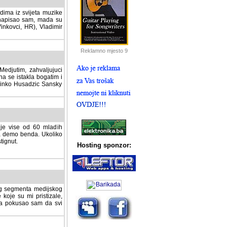
dima iz svijeta muzike
 napisao sam, mada su
Vinkovci, HR), Vladimir
Reklamno mjesto 9
tim, zahvaljujuci veliki
a se istakla bogatim i
 Dinko Husadzic Sansky
 je vise od 60 mladih
demo benda. Ukoliko im
nut.
Hosting sponzor:
tnog segmenta medijskog
 koje su mi pristizale,
afa pokusao sam da svi