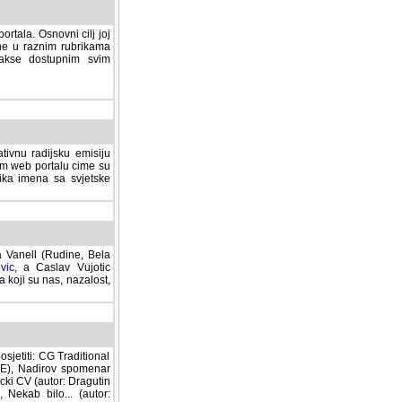
rtala. Osnovni cilj joj
ane u raznim rubrikama
lakse dostupnim svim
tivnu radijsku emisiju
ovom web portalu cime su
lika imena sa svjetske
a Vanell (Rudine, Bela
vic
, a Caslav Vujotic
 koji su nas, nazalost,
sjetiti: CG Traditional
MNE), Nadirov spomenar
cki CV (autor: Dragutin
 Nekab bilo... (autor: