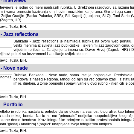
- Interviews
terviews je jedno od meni najdrazih rubrika. U direktnom razgovoru sa raznim lju
 i vama prenosio kazivanja o njihovim muzickim karijerama. Gro priloga sam
i Zeljko Gradjin (Backa Palanka, SRB), Bill Kapelj (Ljubljana, SLO), Toni Šaric (
(Zagreb, HR)...
vic, Tuzla, BiH.
- Jazz reflections
Barikada - Jazz reflections je najmladja rubrika na ovom web portalu. Medju
imenima iz svijeta jazz publicistike i iskrenim jazz zagovornicima, on
vrijednim prilozima. Ta cijenjena imena su: Davor Hrvoj (Zagreb, HR) i
jihovi prilozi su bezvremeni i za citanje uvijek aktuelni.
vic, Tuzla, BiH.
 - Nove nade
Rubrika, Barikada - Nove nade, samo ime je objasnjava. Predstavila
bendova iz naseg Regiona. Mnogi od njih su vec odavno izasli iz statusa 
je, dijelom, u tome pomoglo i pojavljivanje u ovoj rubrici - njen cilj je postig
vic, Tuzla, BiH.
- Portfolio
rtfolio je rubrika nastala iz potrebe da se ukaze na vaznost fotografije, kao bi
a rada nekog benda. Na to su me "primorale" nerijetko neupotrebljive fotografije
trane demo bendova. Kroz fotografske primjere nekoliko profesionalnih fotogr
m "gledaj / analiziraj / (na)uci" unaprijede svoja fotografska umijeca.
vic, Tuzla, BiH.