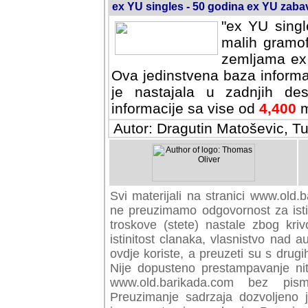
ex YU singles - 50 godina ex YU zab
"ex YU singl
malih gramof
zemljama ex 
Ova jedinstvena baza informa
je nastajala u zadnjih des
informacije sa vise od
4,400
m
Autor: Dragutin Matoševic, Tu
Svi materijali na stranici www.old.b
preuzimamo odgovornost za istini
troskove (stete) nastale zbog kriv
istinitost clanaka, vlasnistvo nad au
ovdje koriste, a preuzeti su s drugi
Nije dopusteno prestampavanje nit
www.old.barikada.com bez pism
Preuzimanje sadrzaja dozvoljeno 