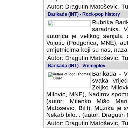
Autor: Dragutin Matoševic, Tu
Barikada (INT) - Rock-pop history
Rubrika Barik
saradnika. V
autorica je velikog serijal
Vujotic (Podgorica, MNE), aut
umjetnicima koji su nas, nazalo
Autor: Dragutin Matoševic, Tu
Barikada (INT) - Vremeplov
Barikada - V
svaka vrijedna
Milovic, MNE)
MNE), Nadirov spomenar (auto
Milenko Mišo Maric, UK), Muz
Muzika je svirala (autor: D
(autor: Dragutin Matosevic, BiH
Autor: Dragutin Matoševic, Tu