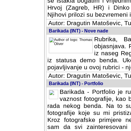
se istakla bogatim i vrijedni
Hrvoj (Zagreb, HR) i Dinko
Njihovi prilozi su bezvremeni i
Autor: Dragutin Matoševic, Tu
Barikada (INT) - Nove nade
Rubrika, B
objasnjava. 
iz naseg Reg
iz statusa demo benda. Uko
pojavljivanje u ovoj rubrici - nj
Autor: Dragutin Matoševic, Tu
Barikada (INT) - Portfolio
Barikada - Portfolio je 
vaznost fotografije, kao
rada nekog benda. Na to su 
fotografije koje su mi pristiz
fotografske primjere nekolik
svi zainteresovani sistemom "