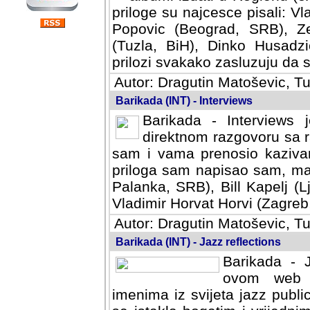
priloge su najcesce pisali: Vl
Popovic (Beograd, SRB), Ze
(Tuzla, BiH), Dinko Husadzi
prilozi svakako zasluzuju da se
Autor: Dragutin Matoševic, Tu
Barikada (INT) - Interviews
Barikada - Interviews 
direktnom razgovoru sa r
sam i vama prenosio kazivan
priloga sam napisao sam, mad
Palanka, SRB), Bill Kapelj (L
Vladimir Horvat Horvi (Zagreb,
Autor: Dragutin Matoševic, Tu
Barikada (INT) - Jazz reflections
Barikada - J
ovom web po
imenima iz svijeta jazz publi