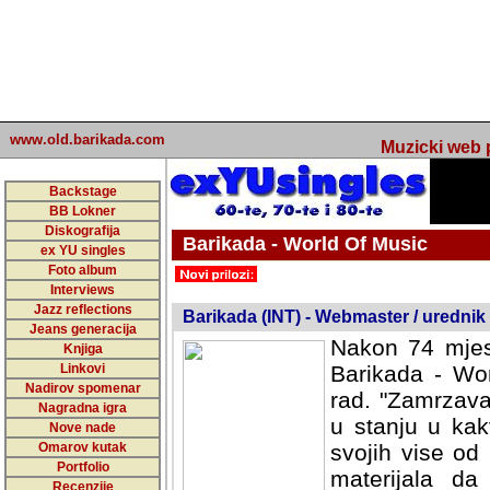
www.old.barikada.com
Muzicki web p
Backstage
BB Lokner
Diskografija
Barikada - World Of Music
ex YU singles
Foto album
undefined
Interviews
Jazz reflections
Barikada (INT) - Webmaster / urednik
Jeans generacija
Nakon 74 mjes
Knjiga
Linkovi
Barikada - Wor
Nadirov spomenar
rad. "Zamrzava
Nagradna igra
u stanju u kak
Nove nade
Omarov kutak
svojih vise od
Portfolio
materijala da 
Recenzije