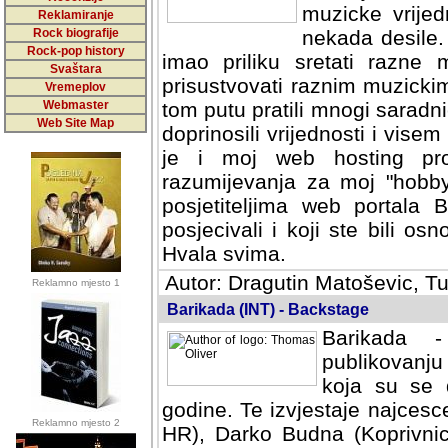
muzicke vrijed
Reklamiranje
Rock biografije
nekada desile
Rock-pop history
imao priliku sretati razne 
Svaštara
prisustvovati raznim muzick
Vremeplov
Webmaster
tom putu pratili mnogi saradni
Web Site Map
doprinosili vrijednosti i vise
je i moj web hosting prov
razumijevanja za moj "hobb
posjetiteljima web portala 
posjecivali i koji ste bili o
Hvala svima.
Autor: Dragutin Matoševic, Tu
Reklamno mjesto 1
Barikada (INT) - Backstage
Barikada -
publikovanju
koja su se 
godine. Te izvjestaje najcesce
Reklamno mjesto 2
HR), Darko Budna (Koprivnic