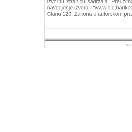
izvornu stranicu sadrzaja. Preuzim
navodjenje izvora - "www.old.barika
Clanu 120. Zakona o autorskom prav
© Copyr