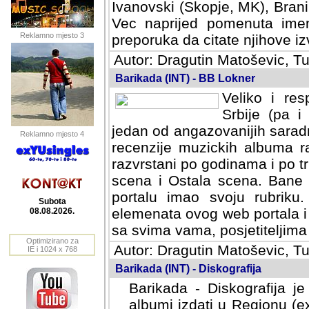
Ivanovski (Skopje, MK), Bran
Vec naprijed pomenuta ime
Reklamno mjesto 3
preporuka da citate njihove izv
Autor: Dragutin Matoševic, Tu
Barikada (INT) - BB Lokner
Veliko i res
Srbije (pa i
jedan od angazovanijih sarad
Reklamno mjesto 4
recenzije muzickih albuma ra
razvrstani po godinama i po t
scena i Ostala scena. Bane 
portalu imao svoju rubriku.
Subota
elemenata ovog web portala i 
08.08.2026.
sa svima vama, posjetiteljima
Optimizirano za
Autor: Dragutin Matoševic, Tu
IE i 1024 x 768
Barikada (INT) - Diskografija
Barikada - Diskografija je
albumi izdati u Regionu (ex 