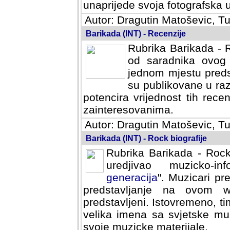
svoja fotografska umijeca.
Autor: Dragutin Matoševic, Tu
Barikada (INT) - Recenzije
Rubrika Barikada - R
od saradnika ovog 
jednom mjestu predst
su publikovane u ra
potencira vrijednost tih rece
zainteresovanima.
Autor: Dragutin Matoševic, Tu
Barikada (INT) - Rock biografije
Rubrika Barikada - Rock
uredjivao muzicko-informa
Muzicari predstavljeni u to
na ovom web portalu cime
Istovremeno, tim nacinom ra
sa svjetske muzicke scene da
materijale.