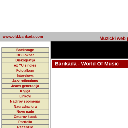
www.old.barikada.com
Muzicki web p
Backstage
BB Lokner
Diskografija
Barikada - World Of Music
ex YU singles
Foto album
undefined
Interviews
Jazz reflections
Barikada (INT) - Webmaster / urednik
Jeans generacija
Nakon 74 mj
Knjiga
Linkovi
portala Bari
Nadirov spomenar
zakljuciti 
Nagradna igra
Nove nade
Barikada - W
Omarov kutak
sada. I u sta
Portfolio
Recenzije