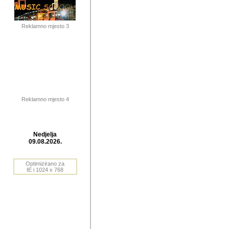
publikovan
dogadjanja
Reklamno mjesto 3
2004. do 2010. godine. Te i
Horvat Horvi (Zagreb, HR)
Šaric (Vinkovci, HR), Vas
Bane Lokner (Zemun, SRB)
imena, mnogima dobro zna
Reklamno mjesto 4
njihove izvjestaje.
Autor: Dragutin Matoševic,
Barikada (INT) - BB Lokner
Nedjelja
Veliko i res
09.08.2026.
Srbije (pa i
Optimizirano za
jedan od angazovanijih s
IE i 1024 x 768
nebrojene recenzije muzic
Njegovi prilozi su razvr
odrednice: ex YU prostor,