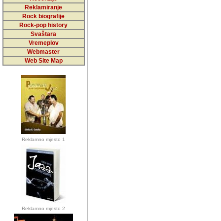
5,000 podstra
Reklamiranje
Rock biografije
da ga temelji
Rock-pop history
vrijednosti kojima smo sv
Svaštara
Vremeplov
Sretan sam da sam u protek
Webmaster
muzicare, svjedociti njih
Web Site Map
muzickim dogadjajima... Sr
mnogi saradnici koji su
doprinosili vrijednosti i v
sam da je i moj web hostin
imala razumijevanja za 
Reklamno mjesto 1
mnogobrojnim posjetitelj
Music, koji ste ga posjeciv
ovoga (nemalog) rada. Hva
Autor: Dragutin Matoševic,
Barikada (INT) - Backstage
Reklamno mjesto 2
Barikada -