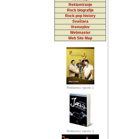
Reklamiranje
Rock biografije
Autor: Dragutin Matoše
Rock-pop history
Barikada (INT)
Svaštara
Vremeplov
Webmaster
Web Site Map
Autor: Dragutin Matoše
Barikada (INT)
odrednice: ex YU pros
Njegovi prilozi su je
Reklamno mjesto 1
posjetiteljima ovog we
Autor: Dragutin Matoše
Barikada (INT) 
Barikada - Diskog
prostor). Te pril
(Bar, MNE), Tomica Ra
citaju.
Reklamno mjesto 2
Autor: Dragutin Matoše