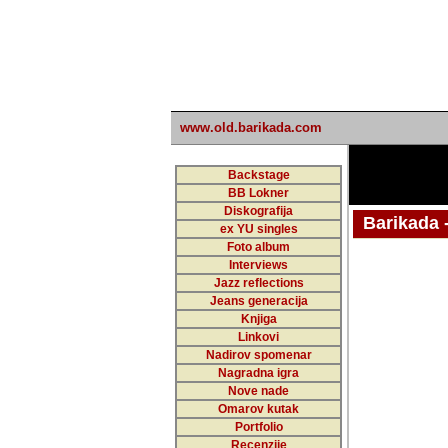
www.old.barikada.com
Backstage
BB Lokner
Diskografija
Barikada - W
ex YU singles
Foto album
Interviews
Jazz reflections
Barikada (INT)
Jeans generacija
Knjiga
Linkovi
Nadirov spomenar
Nagradna igra
Nove nade
Omarov kutak
Portfolio
Recenzije