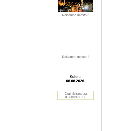
Barikada (INT) 
Barikada - In
saznavao sam
Reklamno mjesto 3
priloge dali 
Horvat Horvi 
Autor: Dragutin Matoše
Barikada (INT) 
(Velika Ludina, HR). N
Reklamno mjesto 4
Autor: Dragutin Matoše
Barikada (INT)
Subota
08.08.2026.
Autor: Dragutin Matoše
Barikada (INT) 
Optimizirano za
IE i 1024 x 768
Barikada - Po
predstavljanj
najcesce od s
zainteresovani sistemo
Autor: Dragutin Matoše