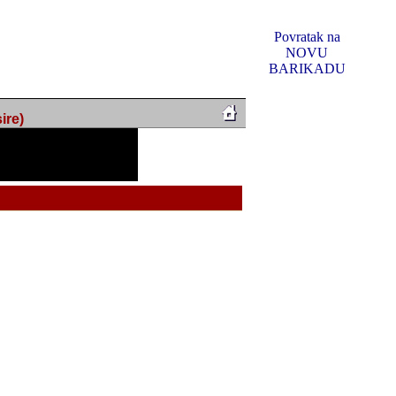
Povratak na
NOVU
BARIKADU
ire)
f Music, odlucio sam
u u kakvom je sada. I u
oljno materijala da ga
 ili su se nekada desile.
e, svjedociti njihovim
me na tom putu pratili
i i visem rejtingu ovog
Reklamno mjesto 5
irma "Leftor", imala
titeljima web portala
og svega ovoga (nemalog)