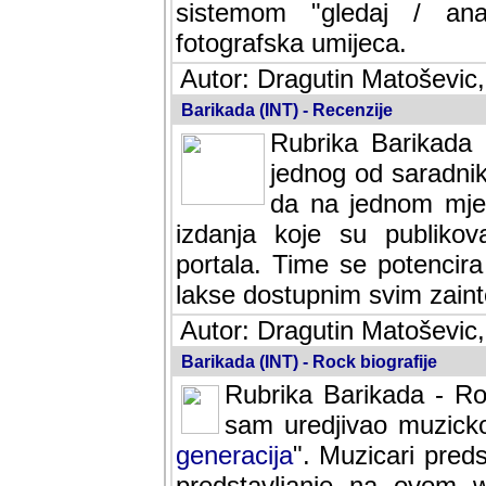
sistemom "gledaj / anal
fotografska umijeca.
Autor: Dragutin Matoševic,
Barikada (INT) - Recenzije
Rubrika Barikada -
jednog od saradnika
da na jednom mjes
izdanja koje su publik
portala. Time se potencira 
lakse dostupnim svim zain
Autor: Dragutin Matoševic,
Barikada (INT) - Rock biografije
Rubrika Barikada - Roc
sam uredjivao muzicko-
generacija
". Muzicari predst
predstavljanje na ovom w