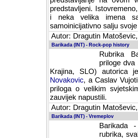
predstavljeni. Istovremen
i neka velika imena s
samoinicijativno salju svoje
Autor: Dragutin Matoševic,
Barikada (INT) - Rock-pop history
Rubrika Bari
dva saradnik
SLO) autorica je velikog s
Caslav Vujotic (Podgorica
velikim svjetskim umjetni
napustili.
Autor: Dragutin Matoševic,
Barikada (INT) - Vremeplov
Barikada -
rubrika, sva