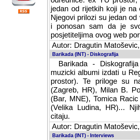
jedan od rijetkih koji je n
Njegovi prilozi su jedan od
i ponosan sam da je svoj
posjetiteljima ovog web por
Autor: Dragutin Matoševic,
Barikada (INT) - Diskografija
Barikada - Diskografija
muzicki albumi izdati u Reg
prostor). Te priloge su n
(Zagreb, HR), Milan B. Po
(Bar, MNE), Tomica Racic 
(Velika Ludina, HR)... Nj
citaju.
Autor: Dragutin Matoševic,
Barikada (INT) - Interviews