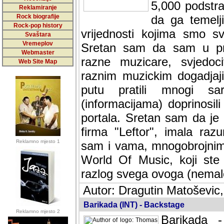
5,000 podstra
Reklamiranje
Rock biografije
da ga temelji
Rock-pop history
vrijednosti kojima smo sv
Svaštara
Vremeplov
Sretan sam da sam u protek
Webmaster
muzicare, svjedociti njih
Web Site Map
muzickim dogadjajima... Sr
mnogi saradnici koji su
doprinosili vrijednosti i v
sam da je i moj web hostin
imala razumijevanja za 
Reklamno mjesto 1
mnogobrojnim posjetitelj
Music, koji ste ga posjeciv
ovoga (nemalog) rada. Hva
Autor: Dragutin Matoševic,
Barikada (INT) - Backstage
Reklamno mjesto 2
Barikada -