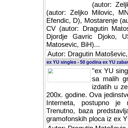
(autor: Ze
(autor: Zeljko Milovic, M
Efendic, D), Mostarenje (a
CV (autor: Dragutin Matos
Djordje Gavric Djoko, US
Matosevic, BiH)...
Autor: Dragutin Matoševic,
ex YU singles - 50 godina ex YU zab
"ex YU sing
sa malih g
izdatih u z
200x. godine. Ova jedinst
Interneta, postupno je nast
baza predstavlja informaci
ploca iz ex YU.