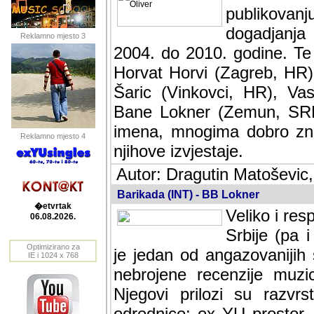
publikovan
dogadjanja
Reklamno mjesto 3
2004. do 2010. godine. Te i
Horvat Horvi (Zagreb, HR)
Šaric (Vinkovci, HR), Vas
Bane Lokner (Zemun, SRB)
imena, mnogima dobro zna
Reklamno mjesto 4
njihove izvjestaje.
Autor: Dragutin Matoševic,
Barikada (INT) - BB Lokner
�etvrtak
Veliko i res
06.08.2026.
Srbije (pa i
Optimizirano za
jedan od angazovanijih s
IE i 1024 x 768
nebrojene recenzije muzic
Njegovi prilozi su razvr
odrednice: ex YU prostor,