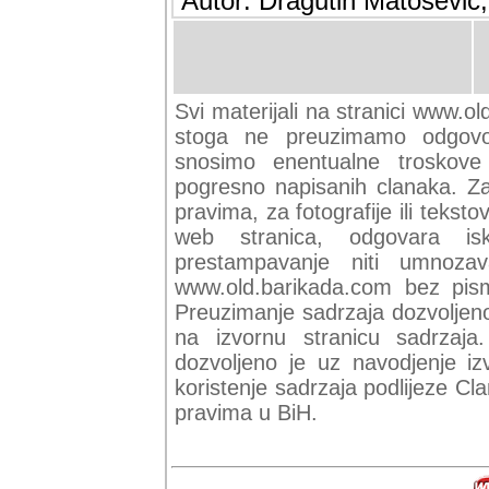
Autor: Dragutin Matoševic,
Svi materijali na stranici www.ol
stoga ne preuzimamo odgovor
snosimo enentualne troskove (
pogresno napisanih clanaka. Za 
pravima, za fotografije ili teksto
web stranica, odgovara isk
prestampavanje niti umnozav
www.old.barikada.com bez pism
Preuzimanje sadrzaja dozvoljeno
na izvornu stranicu sadrzaja
dozvoljeno je uz navodjenje iz
koristenje sadrzaja podlijeze C
pravima u BiH.