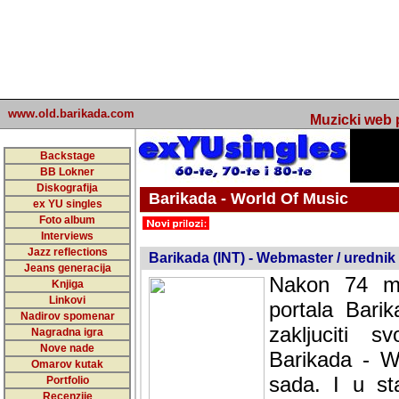
www.old.barikada.com
Muzicki web p
Backstage
BB Lokner
Diskografija
Barikada - World Of Music
ex YU singles
Foto album
undefined
Interviews
Jazz reflections
Barikada (INT) - Webmaster / urednik
Jeans generacija
Nakon 74 mj
Knjiga
Linkovi
portala Bari
Nadirov spomenar
zakljuciti 
Nagradna igra
Nove nade
Barikada - W
Omarov kutak
sada. I u sta
Portfolio
Recenzije