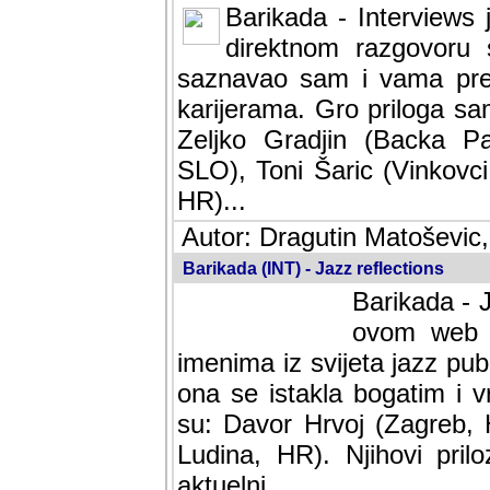
Barikada - Interviews 
direktnom razgovoru 
saznavao sam i vama pren
karijerama. Gro priloga sa
Zeljko Gradjin (Backa Pal
SLO), Toni Šaric (Vinkovci
HR)...
Autor: Dragutin Matoševic,
Barikada (INT) - Jazz reflections
Barikada - J
ovom web po
imenima iz svijeta jazz pub
ona se istakla bogatim i v
su: Davor Hrvoj (Zagreb, 
Ludina, HR). Njihovi pril
aktuelni.