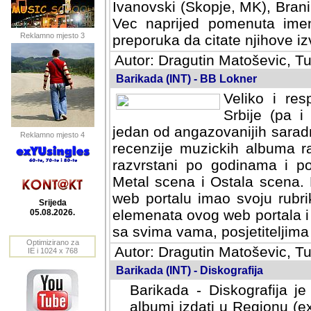
Ivanovski (Skopje, MK), Bran
Vec naprijed pomenuta ime
Reklamno mjesto 3
preporuka da citate njihove izv
Autor: Dragutin Matoševic, Tu
Barikada (INT) - BB Lokner
Veliko i res
Srbije (pa i
jedan od angazovanijih sarad
Reklamno mjesto 4
recenzije muzickih albuma ra
razvrstani po godinama i po t
scena i Ostala scena. Bane 
portalu imao svoju rubriku.
Srijeda
elemenata ovog web portala i 
05.08.2026.
sa svima vama, posjetiteljima
Optimizirano za
Autor: Dragutin Matoševic, Tu
IE i 1024 x 768
Barikada (INT) - Diskografija
Barikada - Diskografija je
albumi izdati u Regionu (ex 