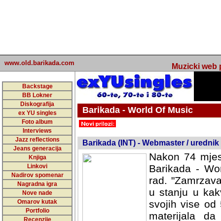
www.old.barikada.com
Muzicki web p
Backstage
BB Lokner
Diskografija
Barikada - World Of Music
ex YU singles
Foto album
undefined
Interviews
Jazz reflections
Barikada (INT) - Webmaster / urednik
Jeans generacija
Nakon 74 mjes
Knjiga
Linkovi
Barikada - Wor
Nadirov spomenar
rad. "Zamrzava
Nagradna igra
u stanju u kak
Nove nade
Omarov kutak
svojih vise od
Portfolio
materijala da 
Recenzije