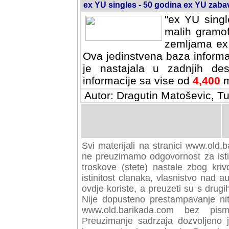
ex YU singles - 50 godina ex YU zab
"ex YU singl
malih gramof
zemljama ex 
Ova jedinstvena baza informa
je nastajala u zadnjih des
informacije sa vise od
4,400
m
Autor: Dragutin Matoševic, Tu
Svi materijali na stranici www.old.b
preuzimamo odgovornost za istini
troskove (stete) nastale zbog kriv
istinitost clanaka, vlasnistvo nad au
ovdje koriste, a preuzeti su s drugi
Nije dopusteno prestampavanje nit
www.old.barikada.com bez pism
Preuzimanje sadrzaja dozvoljeno 