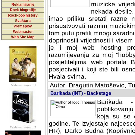
muzicke vrijed
Reklamiranje
Rock biografije
nekada desile
Rock-pop history
imao priliku sretati razne 
Svaštara
prisustvovati raznim muzick
Vremeplov
Webmaster
tom putu pratili mnogi saradni
Web Site Map
doprinosili vrijednosti i vise
je i moj web hosting prov
razumijevanja za moj "hobb
posjetiteljima web portala 
posjecivali i koji ste bili o
Hvala svima.
Autor: Dragutin Matoševic, Tu
Reklamno mjesto 1
Barikada (INT) - Backstage
Barikada -
publikovanju
koja su se 
godine. Te izvjestaje najcesce
Reklamno mjesto 2
HR), Darko Budna (Koprivnic