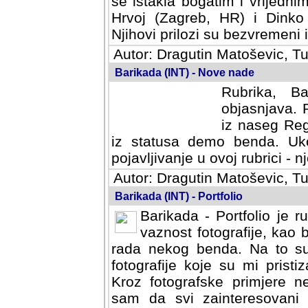
se istakla bogatim i vrijedni
Hrvoj (Zagreb, HR) i Dinko
Njihovi prilozi su bezvremeni i
Autor: Dragutin Matoševic, Tu
Barikada (INT) - Nove nade
Rubrika, B
objasnjava. 
iz naseg Reg
iz statusa demo benda. Uko
pojavljivanje u ovoj rubrici - nj
Autor: Dragutin Matoševic, Tu
Barikada (INT) - Portfolio
Barikada - Portfolio je 
vaznost fotografije, kao
rada nekog benda. Na to su 
fotografije koje su mi pristiz
fotografske primjere nekolik
svi zainteresovani sistemom "