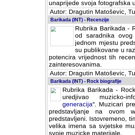
svoja fotografska umijeca.
Autor: Dragutin Matoševic, Tu
Barikada (INT) - Recenzije
Rubrika Barikada - R
od saradnika ovog 
jednom mjestu predst
su publikovane u ra
potencira vrijednost tih rece
zainteresovanima.
Autor: Dragutin Matoševic, Tu
Barikada (INT) - Rock biografije
Rubrika Barikada - Rock
uredjivao muzicko-informa
Muzicari predstavljeni u to
na ovom web portalu cime
Istovremeno, tim nacinom ra
sa svjetske muzicke scene da
materijale.