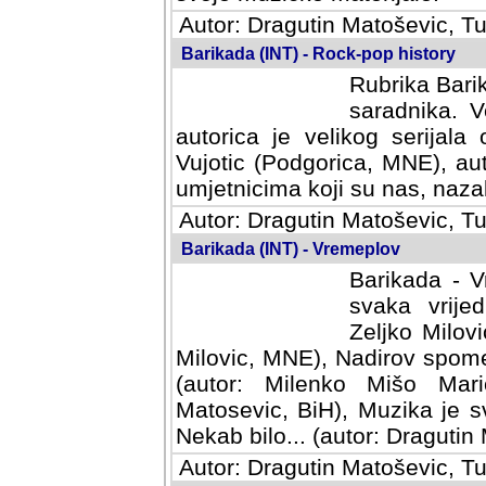
Autor: Dragutin Matoševic, Tu
Barikada (INT) - Rock-pop history
Rubrika Barik
saradnika. V
autorica je velikog serijal
Vujotic (Podgorica, MNE), aut
umjetnicima koji su nas, nazalo
Autor: Dragutin Matoševic, Tu
Barikada (INT) - Vremeplov
Barikada - V
svaka vrijedna
Milovic, MNE)
MNE), Nadirov spomenar (auto
Milenko Mišo Maric, UK), Muz
Muzika je svirala (autor: D
(autor: Dragutin Matosevic, BiH
Autor: Dragutin Matoševic, Tu