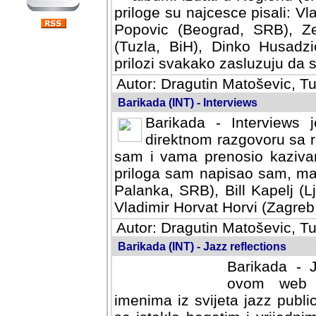
priloge su najcesce pisali: Vl
Popovic (Beograd, SRB), Ze
(Tuzla, BiH), Dinko Husadzi
prilozi svakako zasluzuju da se
Autor: Dragutin Matoševic, Tu
Barikada (INT) - Interviews
Barikada - Interviews 
direktnom razgovoru sa r
sam i vama prenosio kazivan
priloga sam napisao sam, mad
Palanka, SRB), Bill Kapelj (L
Vladimir Horvat Horvi (Zagreb,
Autor: Dragutin Matoševic, Tu
Barikada (INT) - Jazz reflections
Barikada - J
ovom web po
imenima iz svijeta jazz publi