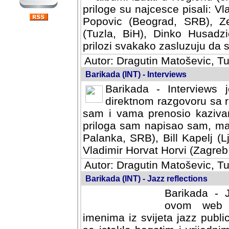
priloge su najcesce pisali: Vl
Popovic (Beograd, SRB), Ze
(Tuzla, BiH), Dinko Husadzi
prilozi svakako zasluzuju da se
Autor: Dragutin Matoševic, Tu
Barikada (INT) - Interviews
Barikada - Interviews 
direktnom razgovoru sa r
sam i vama prenosio kazivan
priloga sam napisao sam, mad
Palanka, SRB), Bill Kapelj (L
Vladimir Horvat Horvi (Zagreb,
Autor: Dragutin Matoševic, Tu
Barikada (INT) - Jazz reflections
Barikada - J
ovom web po
imenima iz svijeta jazz publi