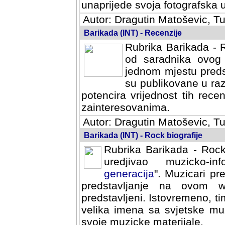
svoja fotografska umijeca.
Autor: Dragutin Matoševic, Tu
Barikada (INT) - Recenzije
Rubrika Barikada - R
od saradnika ovog 
jednom mjestu predst
su publikovane u ra
potencira vrijednost tih rece
zainteresovanima.
Autor: Dragutin Matoševic, Tu
Barikada (INT) - Rock biografije
Rubrika Barikada - Rock
uredjivao muzicko-informa
Muzicari predstavljeni u to
na ovom web portalu cime
Istovremeno, tim nacinom ra
sa svjetske muzicke scene da
materijale.