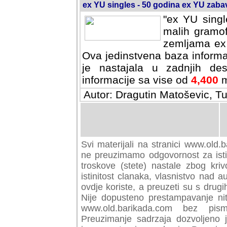
ex YU singles - 50 godina ex YU zab
"ex YU singl
malih gramof
zemljama ex 
Ova jedinstvena baza informa
je nastajala u zadnjih des
informacije sa vise od
4,400
m
Autor: Dragutin Matoševic, Tu
Svi materijali na stranici www.old.b
preuzimamo odgovornost za istini
troskove (stete) nastale zbog kriv
istinitost clanaka, vlasnistvo nad au
ovdje koriste, a preuzeti su s drugi
Nije dopusteno prestampavanje nit
www.old.barikada.com bez pism
Preuzimanje sadrzaja dozvoljeno 