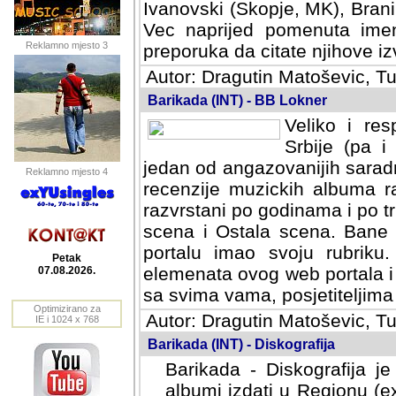
Ivanovski (Skopje, MK), Bran
Vec naprijed pomenuta ime
Reklamno mjesto 3
preporuka da citate njihove izv
Autor: Dragutin Matoševic, Tu
Barikada (INT) - BB Lokner
Veliko i res
Srbije (pa i
jedan od angazovanijih sarad
Reklamno mjesto 4
recenzije muzickih albuma ra
razvrstani po godinama i po t
scena i Ostala scena. Bane 
portalu imao svoju rubriku.
Petak
elemenata ovog web portala i 
07.08.2026.
sa svima vama, posjetiteljima
Optimizirano za
Autor: Dragutin Matoševic, Tu
IE i 1024 x 768
Barikada (INT) - Diskografija
Barikada - Diskografija je
albumi izdati u Regionu (ex 