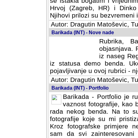
se istakla bogatim i vrijedni
Hrvoj (Zagreb, HR) i Dinko
Njihovi prilozi su bezvremeni i
Autor: Dragutin Matoševic, Tu
Barikada (INT) - Nove nade
Rubrika, B
objasnjava. 
iz naseg Reg
iz statusa demo benda. Uko
pojavljivanje u ovoj rubrici - nj
Autor: Dragutin Matoševic, Tu
Barikada (INT) - Portfolio
Barikada - Portfolio je 
vaznost fotografije, kao
rada nekog benda. Na to su 
fotografije koje su mi pristiz
fotografske primjere nekolik
svi zainteresovani sistemom "