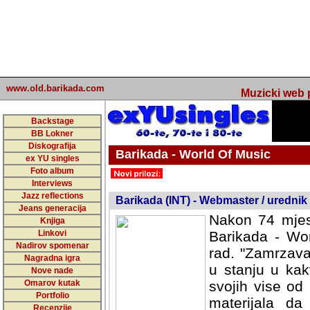
www.old.barikada.com
Muzicki web p
Backstage
BB Lokner
Diskografija
Barikada - World Of Music
ex YU singles
Foto album
undefined
Interviews
Jazz reflections
Barikada (INT) - Webmaster / urednik
Jeans generacija
Nakon 74 mjes
Knjiga
Linkovi
Barikada - Wor
Nadirov spomenar
rad. "Zamrzava
Nagradna igra
u stanju u kak
Nove nade
Omarov kutak
svojih vise od
Portfolio
materijala da 
Recenzije