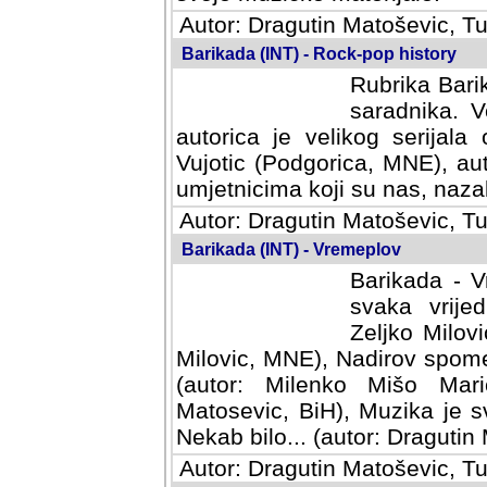
Autor: Dragutin Matoševic, Tu
Barikada (INT) - Rock-pop history
Rubrika Barik
saradnika. V
autorica je velikog serijal
Vujotic (Podgorica, MNE), aut
umjetnicima koji su nas, nazalo
Autor: Dragutin Matoševic, Tu
Barikada (INT) - Vremeplov
Barikada - V
svaka vrijedna
Milovic, MNE)
MNE), Nadirov spomenar (auto
Milenko Mišo Maric, UK), Muz
Muzika je svirala (autor: D
(autor: Dragutin Matosevic, BiH
Autor: Dragutin Matoševic, Tu