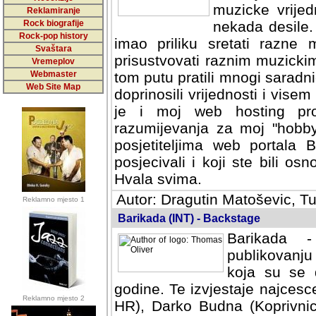
muzicke vrijed
Reklamiranje
Rock biografije
nekada desile
Rock-pop history
imao priliku sretati razne 
Svaštara
prisustvovati raznim muzick
Vremeplov
Webmaster
tom putu pratili mnogi saradni
Web Site Map
doprinosili vrijednosti i vise
je i moj web hosting prov
razumijevanja za moj "hobb
posjetiteljima web portala 
posjecivali i koji ste bili o
Hvala svima.
Autor: Dragutin Matoševic, Tu
Reklamno mjesto 1
Barikada (INT) - Backstage
Barikada -
publikovanju
koja su se 
godine. Te izvjestaje najcesce
Reklamno mjesto 2
HR), Darko Budna (Koprivnic