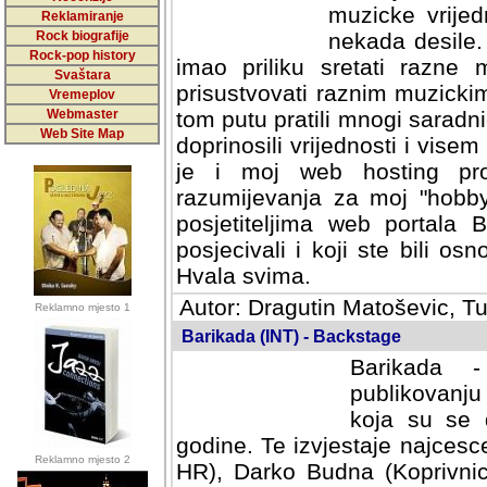
muzicke vrijed
Reklamiranje
Rock biografije
nekada desile
Rock-pop history
imao priliku sretati razne 
Svaštara
prisustvovati raznim muzick
Vremeplov
Webmaster
tom putu pratili mnogi saradni
Web Site Map
doprinosili vrijednosti i vise
je i moj web hosting prov
razumijevanja za moj "hobb
posjetiteljima web portala 
posjecivali i koji ste bili o
Hvala svima.
Autor: Dragutin Matoševic, Tu
Reklamno mjesto 1
Barikada (INT) - Backstage
Barikada -
publikovanju
koja su se 
godine. Te izvjestaje najcesce
Reklamno mjesto 2
HR), Darko Budna (Koprivnic