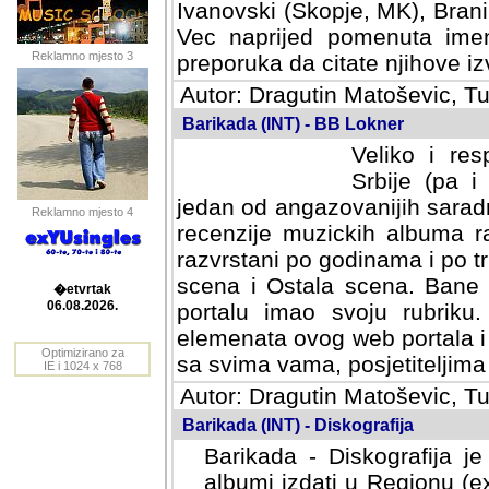
Ivanovski (Skopje, MK), Bran
Vec naprijed pomenuta ime
Reklamno mjesto 3
preporuka da citate njihove izv
Autor: Dragutin Matoševic, Tu
Barikada (INT) - BB Lokner
Veliko i res
Srbije (pa i
jedan od angazovanijih sarad
Reklamno mjesto 4
recenzije muzickih albuma ra
razvrstani po godinama i po t
scena i Ostala scena. Bane 
portalu imao svoju rubriku.
�etvrtak
elemenata ovog web portala i 
06.08.2026.
sa svima vama, posjetiteljima
Optimizirano za
Autor: Dragutin Matoševic, Tu
IE i 1024 x 768
Barikada (INT) - Diskografija
Barikada - Diskografija je
albumi izdati u Regionu (ex 