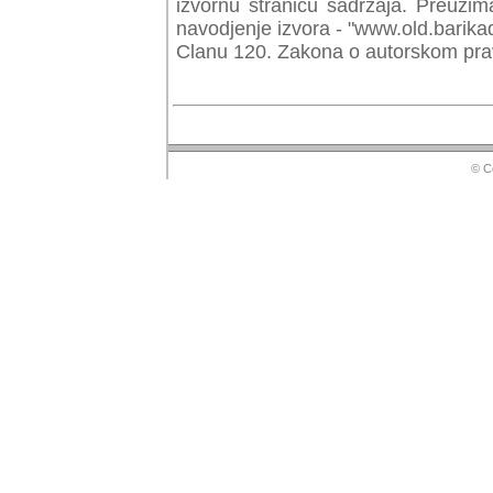
izvornu stranicu sadrzaja. Preuzim
navodjenje izvora - "www.old.barika
Clanu 120. Zakona o autorskom prav
© Copyr