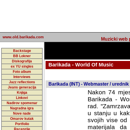
www.old.barikada.com
Muzicki web p
Backstage
BB Lokner
Diskografija
Barikada - World Of Music
ex YU singles
Foto album
undefined
Interviews
Jazz reflections
Barikada (INT) - Webmaster / urednik
Jeans generacija
Nakon 74 mjes
Knjiga
Linkovi
Barikada - Wor
Nadirov spomenar
rad. "Zamrzava
Nagradna igra
u stanju u kak
Nove nade
Omarov kutak
svojih vise od
Portfolio
materijala da 
Recenzije