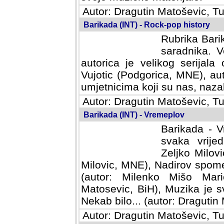
Autor: Dragutin Matoševic, Tu
Barikada (INT) - Rock-pop history
Rubrika Barik
saradnika. V
autorica je velikog serijal
Vujotic (Podgorica, MNE), aut
umjetnicima koji su nas, nazalo
Autor: Dragutin Matoševic, Tu
Barikada (INT) - Vremeplov
Barikada - V
svaka vrijedna
Milovic, MNE)
MNE), Nadirov spomenar (auto
Milenko Mišo Maric, UK), Muz
Muzika je svirala (autor: D
(autor: Dragutin Matosevic, BiH
Autor: Dragutin Matoševic, Tu