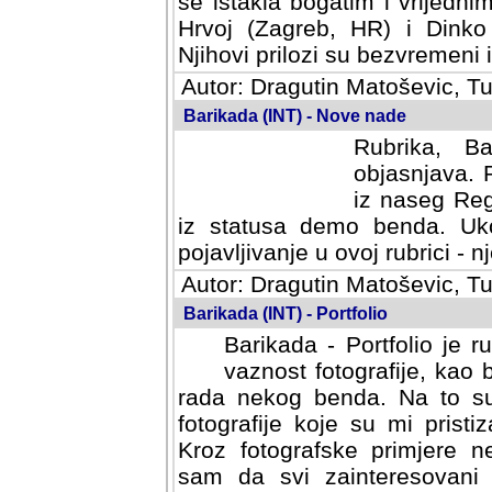
se istakla bogatim i vrijedni
Hrvoj (Zagreb, HR) i Dinko
Njihovi prilozi su bezvremeni i
Autor: Dragutin Matoševic, Tu
Barikada (INT) - Nove nade
Rubrika, B
objasnjava. 
iz naseg Reg
iz statusa demo benda. Uko
pojavljivanje u ovoj rubrici - nj
Autor: Dragutin Matoševic, Tu
Barikada (INT) - Portfolio
Barikada - Portfolio je 
vaznost fotografije, kao
rada nekog benda. Na to su 
fotografije koje su mi pristiz
fotografske primjere nekolik
svi zainteresovani sistemom "