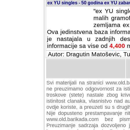
ex YU singles - 50 godina ex YU zab
"ex YU singl
malih gramof
zemljama ex 
Ova jedinstvena baza informa
je nastajala u zadnjih des
informacije sa vise od
4,400
m
Autor: Dragutin Matoševic, Tu
Svi materijali na stranici www.old.b
preuzimamo odgovornost za istini
troskove (stete) nastale zbog kriv
istinitost clanaka, vlasnistvo nad au
ovdje koriste, a preuzeti su s drugi
Nije dopusteno prestampavanje nit
www.old.barikada.com bez pism
Preuzimanje sadrzaja dozvoljeno 