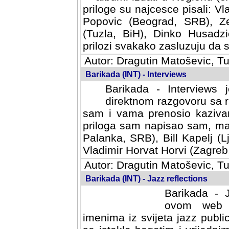
priloge su najcesce pisali: Vl
Popovic (Beograd, SRB), Ze
(Tuzla, BiH), Dinko Husadzi
prilozi svakako zasluzuju da se
Autor: Dragutin Matoševic, Tu
Barikada (INT) - Interviews
Barikada - Interviews 
direktnom razgovoru sa r
sam i vama prenosio kazivan
priloga sam napisao sam, mad
Palanka, SRB), Bill Kapelj (L
Vladimir Horvat Horvi (Zagreb,
Autor: Dragutin Matoševic, Tu
Barikada (INT) - Jazz reflections
Barikada - J
ovom web po
imenima iz svijeta jazz publi