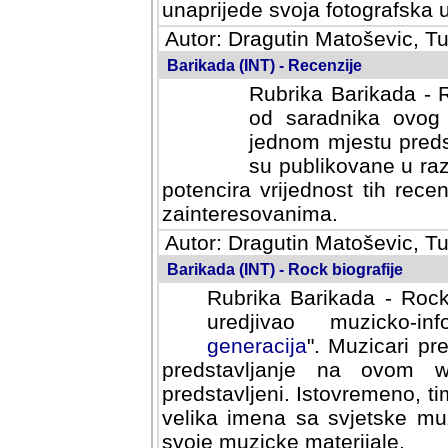
svoja fotografska umijeca.
Autor: Dragutin Matoševic, Tu
Barikada (INT) - Recenzije
Rubrika Barikada - R
od saradnika ovog 
jednom mjestu predst
su publikovane u ra
potencira vrijednost tih rece
zainteresovanima.
Autor: Dragutin Matoševic, Tu
Barikada (INT) - Rock biografije
Rubrika Barikada - Rock
uredjivao muzicko-informa
Muzicari predstavljeni u to
na ovom web portalu cime
Istovremeno, tim nacinom ra
sa svjetske muzicke scene da
materijale.