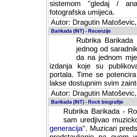
sistemom "gledaj / anal
fotografska umijeca.
Autor: Dragutin Matoševic,
Barikada (INT) - Recenzije
Rubrika Barikada -
jednog od saradnika
da na jednom mjes
izdanja koje su publik
portala. Time se potencira 
lakse dostupnim svim zain
Autor: Dragutin Matoševic,
Barikada (INT) - Rock biografije
Rubrika Barikada - Roc
sam uredjivao muzicko-
generacija
". Muzicari predst
predstavljanje na ovom w