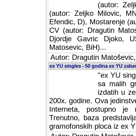
(autor: Ze
(autor: Zeljko Milovic, M
Efendic, D), Mostarenje (a
CV (autor: Dragutin Matos
Djordje Gavric Djoko, US
Matosevic, BiH)...
Autor: Dragutin Matoševic,
ex YU singles - 50 godina ex YU zab
"ex YU sing
sa malih g
izdatih u z
200x. godine. Ova jedinst
Interneta, postupno je nast
baza predstavlja informaci
ploca iz ex YU.