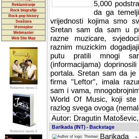
5,000 podstra
Reklamiranje
Rock biografije
da ga temelji
Rock-pop history
vrijednosti kojima smo sv
Svaštara
Vremeplov
Sretan sam da sam u protek
Webmaster
muzicare, svjedociti njih
Web Site Map
muzickim dogadjajima... Sr
mnogi saradnici koji su
doprinosili vrijednosti i v
sam da je i moj web hostin
imala razumijevanja za 
Reklamno mjesto 1
mnogobrojnim posjetitelj
Music, koji ste ga posjeciv
ovoga (nemalog) rada. Hva
Autor: Dragutin Matoševic,
Barikada (INT) - Backstage
Reklamno mjesto 2
Barikada -