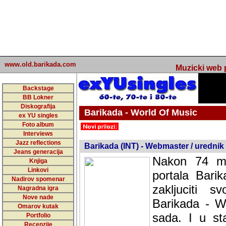
www.old.barikada.com
Muzicki web p
Backstage
BB Lokner
Diskografija
Barikada - World Of Music
ex YU singles
Foto album
undefined
Interviews
Jazz reflections
Barikada (INT) - Webmaster / urednik
Jeans generacija
Nakon 74 mj
Knjiga
Linkovi
portala Bari
Nadirov spomenar
zakljuciti 
Nagradna igra
Nove nade
Barikada - W
Omarov kutak
sada. I u sta
Portfolio
Recenzije