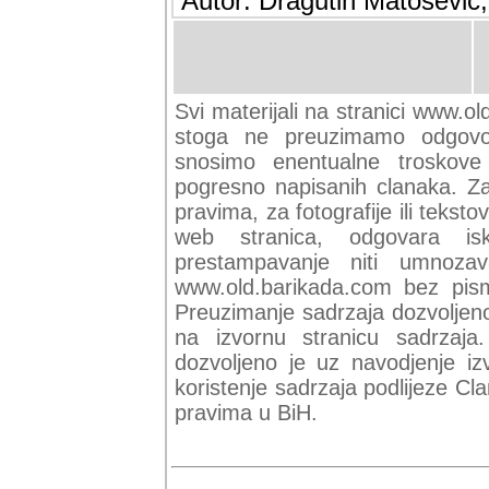
Autor: Dragutin Matoševic,
Svi materijali na stranici www.ol
stoga ne preuzimamo odgovor
snosimo enentualne troskove (
pogresno napisanih clanaka. Za 
pravima, za fotografije ili teksto
web stranica, odgovara isk
prestampavanje niti umnozav
www.old.barikada.com bez pism
Preuzimanje sadrzaja dozvoljeno
na izvornu stranicu sadrzaja
dozvoljeno je uz navodjenje iz
koristenje sadrzaja podlijeze C
pravima u BiH.