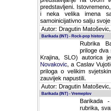
predstavljeni. Istovremen
i neka velika imena s
samoinicijativno salju svoje
Autor: Dragutin Matoševic,
Barikada (INT) - Rock-pop history
Rubrika Bari
dva saradnik
SLO) autorica je velikog s
Caslav Vujotic (Podgorica
velikim svjetskim umjetni
napustili.
Autor: Dragutin Matoševic,
Barikada (INT) - Vremeplov
Barikada -
rubrika, sva