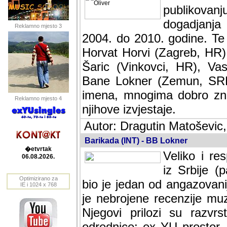
publikovan
dogadjanja
Reklamno mjesto 3
2004. do 2010. godine. Te i
Horvat Horvi (Zagreb, HR)
Šaric (Vinkovci, HR), Vas
Bane Lokner (Zemun, SRB)
imena, mnogima dobro zna
Reklamno mjesto 4
njihove izvjestaje.
Autor: Dragutin Matoševic,
Barikada (INT) - BB Lokner
�etvrtak
Veliko i res
06.08.2026.
Srbije (pa i
Optimizirano za
jedan od angazovanijih s
IE i 1024 x 768
nebrojene recenzije muzic
Njegovi prilozi su razvr
odrednice: ex YU prostor,