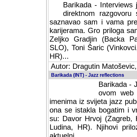
Barikada - Interviews 
direktnom razgovoru 
saznavao sam i vama pren
karijerama. Gro priloga sa
Zeljko Gradjin (Backa Pal
SLO), Toni Šaric (Vinkovci
HR)...
Autor: Dragutin Matoševic,
Barikada (INT) - Jazz reflections
Barikada - J
ovom web po
imenima iz svijeta jazz pub
ona se istakla bogatim i v
su: Davor Hrvoj (Zagreb, 
Ludina, HR). Njihovi pril
aktuelni.