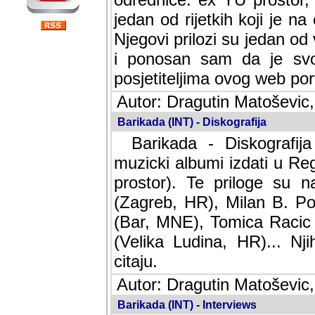
jedan od rijetkih koji je n
Njegovi prilozi su jedan od
i ponosan sam da je svoj
posjetiteljima ovog web por
Autor: Dragutin Matoševic,
Barikada (INT) - Diskografija
Barikada - Diskografija
muzicki albumi izdati u Reg
prostor). Te priloge su n
(Zagreb, HR), Milan B. Po
(Bar, MNE), Tomica Racic 
(Velika Ludina, HR)... Nj
citaju.
Autor: Dragutin Matoševic,
Barikada (INT) - Interviews