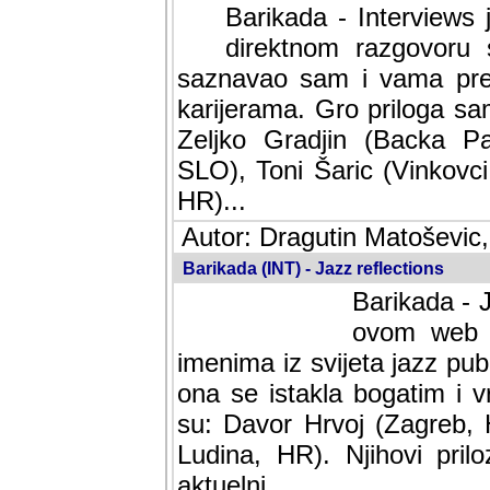
Barikada - Interviews 
direktnom razgovoru 
saznavao sam i vama pren
karijerama. Gro priloga sa
Zeljko Gradjin (Backa Pal
SLO), Toni Šaric (Vinkovci
HR)...
Autor: Dragutin Matoševic,
Barikada (INT) - Jazz reflections
Barikada - J
ovom web po
imenima iz svijeta jazz pub
ona se istakla bogatim i v
su: Davor Hrvoj (Zagreb, 
Ludina, HR). Njihovi pril
aktuelni.