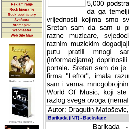
5,000 podstra
Reklamiranje
Rock biografije
da ga temelji
Rock-pop history
vrijednosti kojima smo sv
Svaštara
Vremeplov
Sretan sam da sam u protek
Webmaster
muzicare, svjedociti njih
Web Site Map
muzickim dogadjajima... Sr
mnogi saradnici koji su
doprinosili vrijednosti i v
sam da je i moj web hostin
imala razumijevanja za 
Reklamno mjesto 1
mnogobrojnim posjetitelj
Music, koji ste ga posjeciv
ovoga (nemalog) rada. Hva
Autor: Dragutin Matoševic,
Barikada (INT) - Backstage
Reklamno mjesto 2
Barikada -