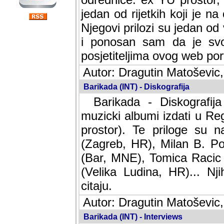
jedan od rijetkih koji je n
Njegovi prilozi su jedan od
i ponosan sam da je svoj
posjetiteljima ovog web por
Autor: Dragutin Matoševic,
Barikada (INT) - Diskografija
Barikada - Diskografija
muzicki albumi izdati u Reg
prostor). Te priloge su n
(Zagreb, HR), Milan B. Po
(Bar, MNE), Tomica Racic 
(Velika Ludina, HR)... Nj
citaju.
Autor: Dragutin Matoševic,
Barikada (INT) - Interviews