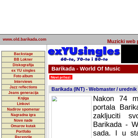
www.old.barikada.com
Muzicki web p
Backstage
BB Lokner
Diskografija
Barikada - World Of Music
ex YU singles
Foto album
undefined
Interviews
Jazz reflections
Barikada (INT) - Webmaster / urednik
Jeans generacija
Nakon 74 mj
Knjiga
Linkovi
portala Bari
Nadirov spomenar
zakljuciti 
Nagradna igra
Nove nade
Barikada - W
Omarov kutak
sada. I u sta
Portfolio
Recenzije