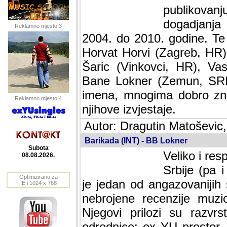
publikovan
dogadjanja
Reklamno mjesto 3
2004. do 2010. godine. Te i
Horvat Horvi (Zagreb, HR)
Šaric (Vinkovci, HR), Vas
Bane Lokner (Zemun, SRB)
imena, mnogima dobro zna
Reklamno mjesto 4
njihove izvjestaje.
Autor: Dragutin Matoševic,
Barikada (INT) - BB Lokner
Subota
Veliko i res
08.08.2026.
Srbije (pa i
Optimizirano za
jedan od angazovanijih s
IE i 1024 x 768
nebrojene recenzije muzic
Njegovi prilozi su razvr
odrednice: ex YU prostor,