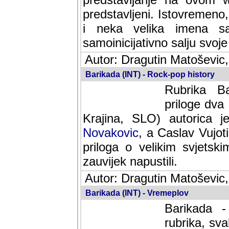
predstavljeni. Istovremen
i neka velika imena s
samoinicijativno salju svoje
Autor: Dragutin Matoševic,
Barikada (INT) - Rock-pop history
Rubrika Bari
dva saradnik
SLO) autorica je velikog s
Caslav Vujotic (Podgorica
velikim svjetskim umjetni
napustili.
Autor: Dragutin Matoševic,
Barikada (INT) - Vremeplov
Barikada -
rubrika, sva