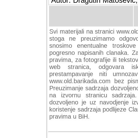
Autor: Dragutin Matoševic,
Svi materijali na stranici www.ol
stoga ne preuzimamo odgovor
snosimo enentualne troskove (
pogresno napisanih clanaka. Za 
pravima, za fotografije ili teksto
web stranica, odgovara isk
prestampavanje niti umnozav
www.old.barikada.com bez pism
Preuzimanje sadrzaja dozvoljeno
na izvornu stranicu sadrzaja
dozvoljeno je uz navodjenje iz
koristenje sadrzaja podlijeze C
pravima u BiH.