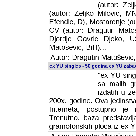
(autor: Ze
(autor: Zeljko Milovic, M
Efendic, D), Mostarenje (a
CV (autor: Dragutin Matos
Djordje Gavric Djoko, US
Matosevic, BiH)...
Autor: Dragutin Matoševic,
ex YU singles - 50 godina ex YU zab
"ex YU sing
sa malih g
izdatih u z
200x. godine. Ova jedinst
Interneta, postupno je nast
baza predstavlja informaci
ploca iz ex YU.