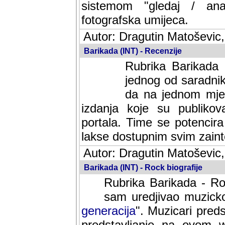
sistemom "gledaj / anal
fotografska umijeca.
Autor: Dragutin Matoševic,
Barikada (INT) - Recenzije
Rubrika Barikada -
jednog od saradnika
da na jednom mjes
izdanja koje su publik
portala. Time se potencira 
lakse dostupnim svim zain
Autor: Dragutin Matoševic,
Barikada (INT) - Rock biografije
Rubrika Barikada - Roc
sam uredjivao muzicko-
generacija
". Muzicari predst
predstavljanje na ovom w