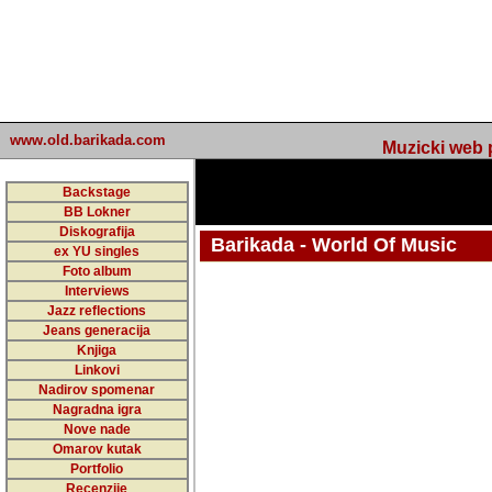
www.old.barikada.com
Muzicki web p
Backstage
BB Lokner
Diskografija
Barikada - World Of Music
ex YU singles
Foto album
undefined
Interviews
Jazz reflections
Barikada (INT) - Webmaster / urednik
Jeans generacija
Nakon 74 mj
Knjiga
Linkovi
portala Bari
Nadirov spomenar
zakljuciti 
Nagradna igra
Nove nade
Barikada - W
Omarov kutak
sada. I u sta
Portfolio
Recenzije