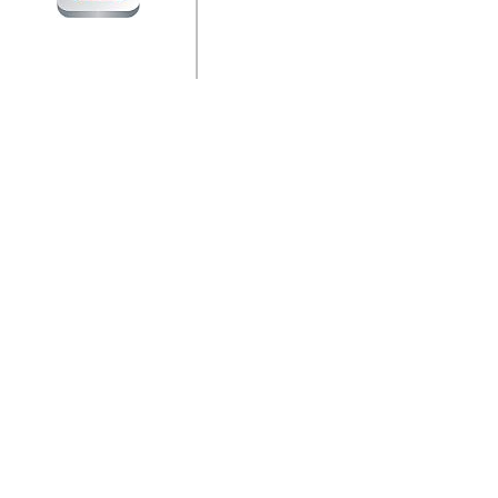
jedan od rijetkih koji je n
Njegovi prilozi su jedan od
i ponosan sam da je svoj
posjetiteljima ovog web por
Autor: Dragutin Matoševic,
Barikada (INT) - Diskografija
Barikada - Diskografija
muzicki albumi izdati u Reg
prostor). Te priloge su n
(Zagreb, HR), Milan B. Po
(Bar, MNE), Tomica Racic 
(Velika Ludina, HR)... Nj
citaju.
Autor: Dragutin Matoševic,
Barikada (INT) - Interviews