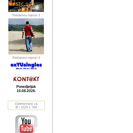
publikovan
dogadjanja
Reklamno mjesto 3
2004. do 2010. godine. Te i
Horvat Horvi (Zagreb, HR)
Šaric (Vinkovci, HR), Vas
Bane Lokner (Zemun, SRB)
imena, mnogima dobro zna
Reklamno mjesto 4
njihove izvjestaje.
Autor: Dragutin Matoševic,
Barikada (INT) - BB Lokner
Ponedjeljak
Veliko i res
10.08.2026.
Srbije (pa i
Optimizirano za
jedan od angazovanijih s
IE i 1024 x 768
nebrojene recenzije muzic
Njegovi prilozi su razvr
odrednice: ex YU prostor,