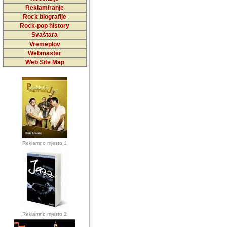
5,000 podstra
Reklamiranje
Rock biografije
da ga temelji
Rock-pop history
vrijednosti kojima smo sv
Svaštara
Vremeplov
Sretan sam da sam u protek
Webmaster
muzicare, svjedociti njih
Web Site Map
muzickim dogadjajima... Sr
mnogi saradnici koji su
doprinosili vrijednosti i v
sam da je i moj web hostin
imala razumijevanja za 
Reklamno mjesto 1
mnogobrojnim posjetitelj
Music, koji ste ga posjeciv
ovoga (nemalog) rada. Hva
Autor: Dragutin Matoševic,
Barikada (INT) - Backstage
Reklamno mjesto 2
Barikada -