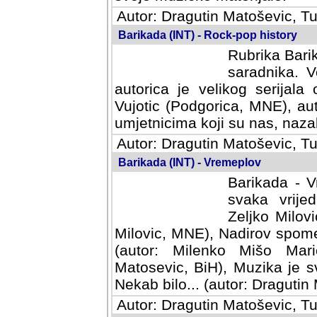
Autor: Dragutin Matoševic, Tu
Barikada (INT) - Rock-pop history
Rubrika Barik
saradnika. V
autorica je velikog serijal
Vujotic (Podgorica, MNE), aut
umjetnicima koji su nas, nazalo
Autor: Dragutin Matoševic, Tu
Barikada (INT) - Vremeplov
Barikada - V
svaka vrijedna
Milovic, MNE)
MNE), Nadirov spomenar (auto
Milenko Mišo Maric, UK), Muz
Muzika je svirala (autor: D
(autor: Dragutin Matosevic, BiH
Autor: Dragutin Matoševic, Tu