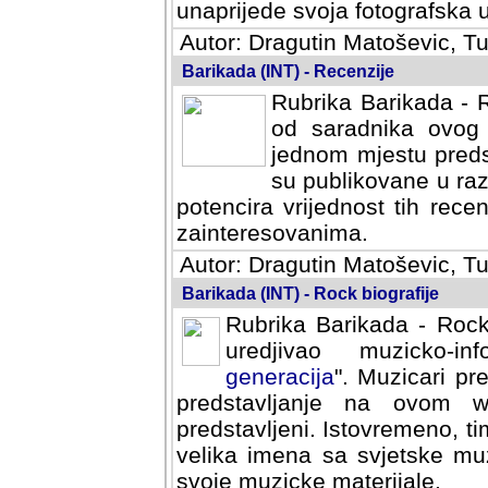
svoja fotografska umijeca.
Autor: Dragutin Matoševic, Tu
Barikada (INT) - Recenzije
Rubrika Barikada - R
od saradnika ovog 
jednom mjestu predst
su publikovane u ra
potencira vrijednost tih rece
zainteresovanima.
Autor: Dragutin Matoševic, Tu
Barikada (INT) - Rock biografije
Rubrika Barikada - Rock
uredjivao muzicko-informa
Muzicari predstavljeni u to
na ovom web portalu cime
Istovremeno, tim nacinom ra
sa svjetske muzicke scene da
materijale.