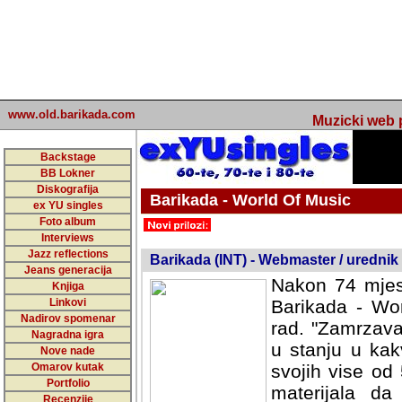
www.old.barikada.com
Muzicki web p
Backstage
BB Lokner
Diskografija
Barikada - World Of Music
ex YU singles
Foto album
undefined
Interviews
Jazz reflections
Barikada (INT) - Webmaster / urednik
Jeans generacija
Nakon 74 mjes
Knjiga
Linkovi
Barikada - Wor
Nadirov spomenar
rad. "Zamrzava
Nagradna igra
u stanju u kak
Nove nade
Omarov kutak
svojih vise od
Portfolio
materijala da 
Recenzije