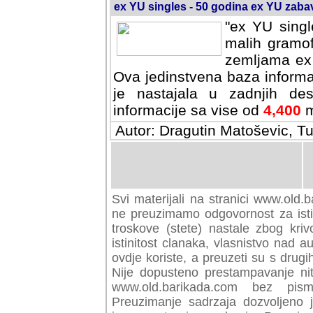
ex YU singles - 50 godina ex YU zab
"ex YU singl
malih gramof
zemljama ex 
Ova jedinstvena baza informa
je nastajala u zadnjih des
informacije sa vise od
4,400
m
Autor: Dragutin Matoševic, Tu
Svi materijali na stranici www.old.b
preuzimamo odgovornost za istini
troskove (stete) nastale zbog kriv
istinitost clanaka, vlasnistvo nad au
ovdje koriste, a preuzeti su s drugi
Nije dopusteno prestampavanje nit
www.old.barikada.com bez pism
Preuzimanje sadrzaja dozvoljeno 