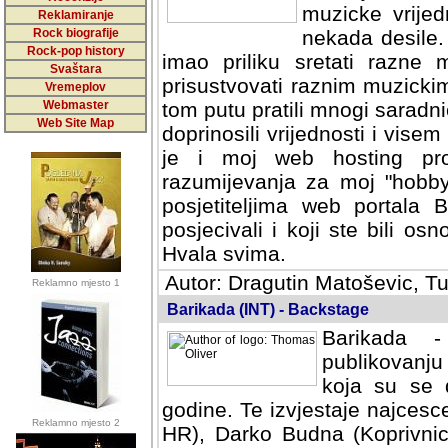
muzicke vrijed
Reklamiranje
Rock biografije
nekada desile
Rock-pop history
imao priliku sretati razne 
Svaštara
prisustvovati raznim muzick
Vremeplov
Webmaster
tom putu pratili mnogi saradni
Web Site Map
doprinosili vrijednosti i vise
je i moj web hosting prov
razumijevanja za moj "hobb
posjetiteljima web portala 
posjecivali i koji ste bili o
Hvala svima.
Autor: Dragutin Matoševic, Tu
Reklamno mjesto 1
Barikada (INT) - Backstage
Barikada -
publikovanju
koja su se 
godine. Te izvjestaje najcesce
Reklamno mjesto 2
HR), Darko Budna (Koprivnic