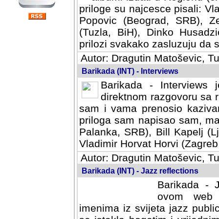
priloge su najcesce pisali: Vl
Popovic (Beograd, SRB), Ze
(Tuzla, BiH), Dinko Husadzi
prilozi svakako zasluzuju da se
Autor: Dragutin Matoševic, Tu
Barikada (INT) - Interviews
Barikada - Interviews 
direktnom razgovoru sa r
sam i vama prenosio kazivan
priloga sam napisao sam, mad
Palanka, SRB), Bill Kapelj (L
Vladimir Horvat Horvi (Zagreb,
Autor: Dragutin Matoševic, Tu
Barikada (INT) - Jazz reflections
Barikada - J
ovom web po
imenima iz svijeta jazz publi