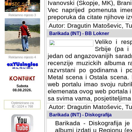
Ivanovski (Skopje, MK), Bran
Vec naprijed pomenuta ime
Reklamno mjesto 3
preporuka da citate njihove izv
Autor: Dragutin Matoševic, Tu
Barikada (INT) - BB Lokner
Veliko i res
Srbije (pa i
jedan od angazovanijih sarad
Reklamno mjesto 4
recenzije muzickih albuma ra
razvrstani po godinama i po t
scena i Ostala scena. Bane 
portalu imao svoju rubriku.
Subota
elemenata ovog web portala i 
08.08.2026.
sa svima vama, posjetiteljima
Optimizirano za
Autor: Dragutin Matoševic, Tu
IE i 1024 x 768
Barikada (INT) - Diskografija
Barikada - Diskografija je
albumi izdati u Regionu (ex 