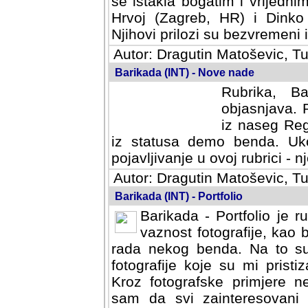
se istakla bogatim i vrijedni
Hrvoj (Zagreb, HR) i Dinko
Njihovi prilozi su bezvremeni i
Autor: Dragutin Matoševic, Tu
Barikada (INT) - Nove nade
Rubrika, B
objasnjava. 
iz naseg Reg
iz statusa demo benda. Uko
pojavljivanje u ovoj rubrici - nj
Autor: Dragutin Matoševic, Tu
Barikada (INT) - Portfolio
Barikada - Portfolio je 
vaznost fotografije, kao
rada nekog benda. Na to su 
fotografije koje su mi pristiz
fotografske primjere nekolik
svi zainteresovani sistemom "