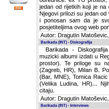
jedan od rijetkih koji je n
Njegovi prilozi su jedan od
i ponosan sam da je svoj
posjetiteljima ovog web por
Autor: Dragutin Matoševic,
Barikada (INT) - Diskografija
Barikada - Diskografija
muzicki albumi izdati u Reg
prostor). Te priloge su n
(Zagreb, HR), Milan B. Po
(Bar, MNE), Tomica Racic 
(Velika Ludina, HR)... Nj
citaju.
Autor: Dragutin Matoševic,
Barikada (INT) - Interviews