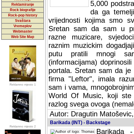
5,000 podstra
Reklamiranje
Rock biografije
da ga temelji
Rock-pop history
vrijednosti kojima smo sv
Svaštara
Vremeplov
Sretan sam da sam u protek
Webmaster
muzicare, svjedociti njih
Web Site Map
muzickim dogadjajima... Sr
mnogi saradnici koji su
doprinosili vrijednosti i v
sam da je i moj web hostin
imala razumijevanja za 
Reklamno mjesto 1
mnogobrojnim posjetitelj
Music, koji ste ga posjeciv
ovoga (nemalog) rada. Hva
Autor: Dragutin Matoševic,
Barikada (INT) - Backstage
Reklamno mjesto 2
Barikada -