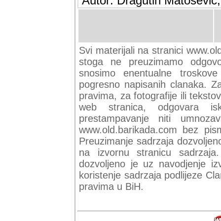
Autor: Dragutin Matoševic,
Svi materijali na stranici www.ol
stoga ne preuzimamo odgovor
snosimo enentualne troskove (
pogresno napisanih clanaka. Za 
pravima, za fotografije ili teksto
web stranica, odgovara isk
prestampavanje niti umnozav
www.old.barikada.com bez pism
Preuzimanje sadrzaja dozvoljeno
na izvornu stranicu sadrzaja
dozvoljeno je uz navodjenje iz
koristenje sadrzaja podlijeze C
pravima u BiH.