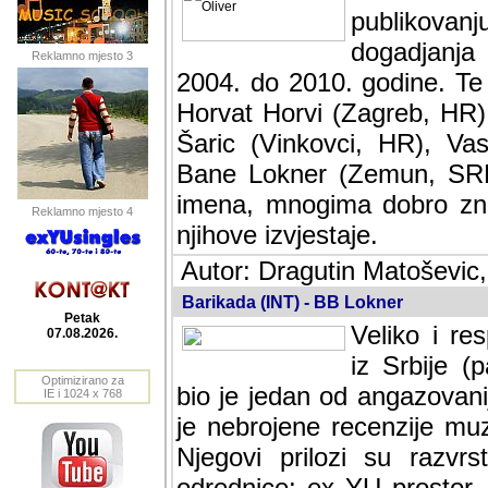
publikovan
dogadjanja
Reklamno mjesto 3
2004. do 2010. godine. Te i
Horvat Horvi (Zagreb, HR)
Šaric (Vinkovci, HR), Vas
Bane Lokner (Zemun, SRB)
imena, mnogima dobro zna
Reklamno mjesto 4
njihove izvjestaje.
Autor: Dragutin Matoševic,
Barikada (INT) - BB Lokner
Petak
Veliko i res
07.08.2026.
Srbije (pa i
Optimizirano za
jedan od angazovanijih s
IE i 1024 x 768
nebrojene recenzije muzic
Njegovi prilozi su razvr
odrednice: ex YU prostor,