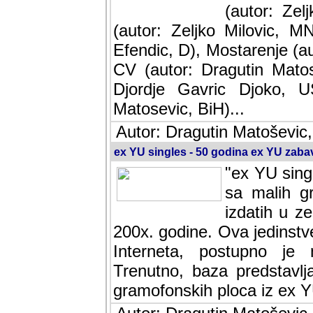
(autor: Ze
(autor: Zeljko Milovic, M
Efendic, D), Mostarenje (a
CV (autor: Dragutin Matos
Djordje Gavric Djoko, US
Matosevic, BiH)...
Autor: Dragutin Matoševic,
ex YU singles - 50 godina ex YU zab
"ex YU sing
sa malih g
izdatih u z
200x. godine. Ova jedinst
Interneta, postupno je nast
baza predstavlja informaci
ploca iz ex YU.