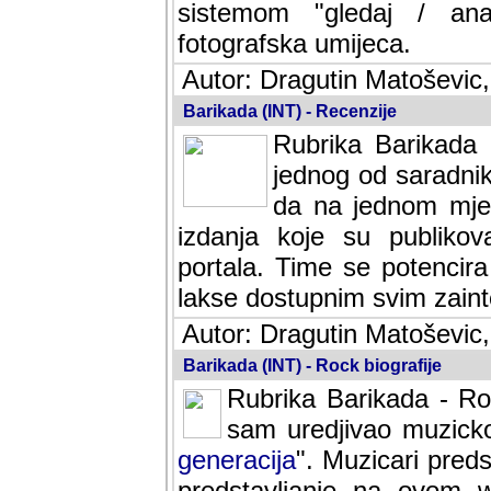
sistemom "gledaj / anal
fotografska umijeca.
Autor: Dragutin Matoševic,
Barikada (INT) - Recenzije
Rubrika Barikada -
jednog od saradnika
da na jednom mjes
izdanja koje su publik
portala. Time se potencira 
lakse dostupnim svim zain
Autor: Dragutin Matoševic,
Barikada (INT) - Rock biografije
Rubrika Barikada - Roc
sam uredjivao muzicko-
generacija
". Muzicari predst
predstavljanje na ovom w