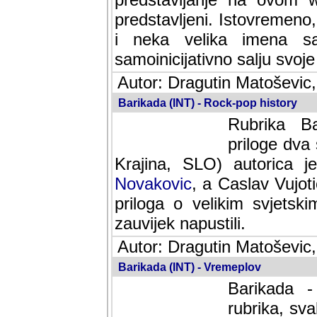
predstavljeni. Istovremen
i neka velika imena s
samoinicijativno salju svoje
Autor: Dragutin Matoševic,
Barikada (INT) - Rock-pop history
Rubrika Bari
dva saradnik
SLO) autorica je velikog s
Caslav Vujotic (Podgorica
velikim svjetskim umjetni
napustili.
Autor: Dragutin Matoševic,
Barikada (INT) - Vremeplov
Barikada -
rubrika, sva