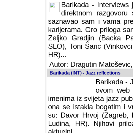
Barikada - Interviews 
direktnom razgovoru 
saznavao sam i vama pren
karijerama. Gro priloga sa
Zeljko Gradjin (Backa Pal
SLO), Toni Šaric (Vinkovci
HR)...
Autor: Dragutin Matoševic,
Barikada (INT) - Jazz reflections
Barikada - J
ovom web po
imenima iz svijeta jazz pub
ona se istakla bogatim i v
su: Davor Hrvoj (Zagreb, 
Ludina, HR). Njihovi pril
aktuelni.