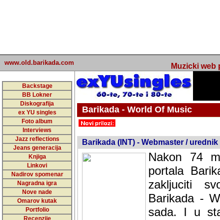
www.old.barikada.com
Muzicki web p
Backstage
BB Lokner
Diskografija
Barikada - World Of Music
ex YU singles
Foto album
undefined
Interviews
Jazz reflections
Barikada (INT) - Webmaster / urednik
Jeans generacija
Nakon 74 mj
Knjiga
Linkovi
portala Bari
Nadirov spomenar
zakljuciti 
Nagradna igra
Nove nade
Barikada - W
Omarov kutak
sada. I u sta
Portfolio
Recenzije