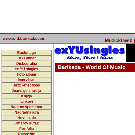
www.old.barikada.com
Muzicki web p
Backstage
BB Lokner
Diskografija
Barikada - World Of Music
ex YU singles
Foto album
undefined
Interviews
Jazz reflections
Barikada (INT) - Webmaster / urednik
Jeans generacija
Nakon 74 mj
Knjiga
Linkovi
portala Bari
Nadirov spomenar
zakljuciti 
Nagradna igra
Nove nade
Barikada - W
Omarov kutak
sada. I u sta
Portfolio
Recenzije