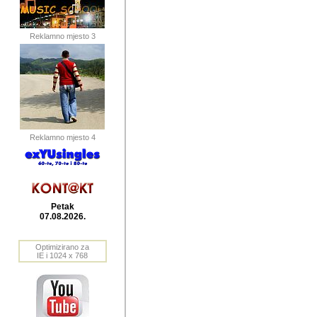
publikovan
dogadjanja
Reklamno mjesto 3
2004. do 2010. godine. Te i
Horvat Horvi (Zagreb, HR)
Šaric (Vinkovci, HR), Vas
Bane Lokner (Zemun, SRB)
imena, mnogima dobro zna
Reklamno mjesto 4
njihove izvjestaje.
Autor: Dragutin Matoševic,
Barikada (INT) - BB Lokner
Petak
Veliko i res
07.08.2026.
Srbije (pa i
Optimizirano za
jedan od angazovanijih s
IE i 1024 x 768
nebrojene recenzije muzic
Njegovi prilozi su razvr
odrednice: ex YU prostor,