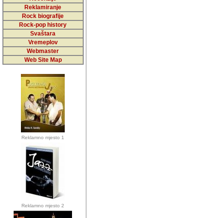
5,000 podstra
Reklamiranje
Rock biografije
da ga temelji
Rock-pop history
vrijednosti kojima smo sv
Svaštara
Vremeplov
Sretan sam da sam u protek
Webmaster
muzicare, svjedociti njih
Web Site Map
muzickim dogadjajima... Sr
mnogi saradnici koji su
doprinosili vrijednosti i v
sam da je i moj web hostin
imala razumijevanja za 
Reklamno mjesto 1
mnogobrojnim posjetitelj
Music, koji ste ga posjeciv
ovoga (nemalog) rada. Hva
Autor: Dragutin Matoševic,
Barikada (INT) - Backstage
Reklamno mjesto 2
Barikada -