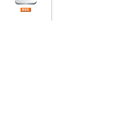
jedan od rijetkih koji je n
Njegovi prilozi su jedan od
i ponosan sam da je svoj
posjetiteljima ovog web por
Autor: Dragutin Matoševic,
Barikada (INT) - Diskografija
Barikada - Diskografija
muzicki albumi izdati u Reg
prostor). Te priloge su n
(Zagreb, HR), Milan B. Po
(Bar, MNE), Tomica Racic 
(Velika Ludina, HR)... Nj
citaju.
Autor: Dragutin Matoševic,
Barikada (INT) - Interviews