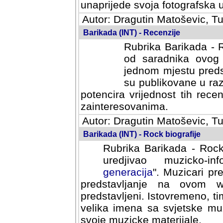
svoja fotografska umijeca.
Autor: Dragutin Matoševic, Tu
Barikada (INT) - Recenzije
Rubrika Barikada - R
od saradnika ovog 
jednom mjestu predst
su publikovane u ra
potencira vrijednost tih rece
zainteresovanima.
Autor: Dragutin Matoševic, Tu
Barikada (INT) - Rock biografije
Rubrika Barikada - Rock
uredjivao muzicko-informa
Muzicari predstavljeni u to
na ovom web portalu cime
Istovremeno, tim nacinom ra
sa svjetske muzicke scene da
materijale.