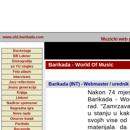
www.old.barikada.com
Muzicki web p
Backstage
BB Lokner
Diskografija
Barikada - World Of Music
ex YU singles
Foto album
undefined
Interviews
Jazz reflections
Barikada (INT) - Webmaster / urednik
Jeans generacija
Nakon 74 mjes
Knjiga
Linkovi
Barikada - Wor
Nadirov spomenar
rad. "Zamrzava
Nagradna igra
u stanju u kak
Nove nade
Omarov kutak
svojih vise od
Portfolio
materijala da 
Recenzije