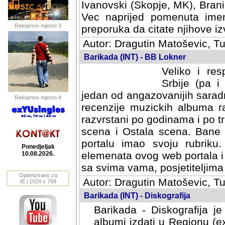
Ivanovski (Skopje, MK), Bran
Vec naprijed pomenuta ime
Reklamno mjesto 3
preporuka da citate njihove izv
Autor: Dragutin Matoševic, Tu
Barikada (INT) - BB Lokner
Veliko i res
Srbije (pa i
jedan od angazovanijih sarad
Reklamno mjesto 4
recenzije muzickih albuma ra
razvrstani po godinama i po t
scena i Ostala scena. Bane 
portalu imao svoju rubriku.
Ponedjeljak
elemenata ovog web portala i 
10.08.2026.
sa svima vama, posjetiteljima
Optimizirano za
Autor: Dragutin Matoševic, Tu
IE i 1024 x 768
Barikada (INT) - Diskografija
Barikada - Diskografija je
albumi izdati u Regionu (ex 