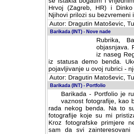
se istakla bogatim i vrijedni
Hrvoj (Zagreb, HR) i Dinko
Njihovi prilozi su bezvremeni i
Autor: Dragutin Matoševic, Tu
Barikada (INT) - Nove nade
Rubrika, B
objasnjava. 
iz naseg Reg
iz statusa demo benda. Uko
pojavljivanje u ovoj rubrici - nj
Autor: Dragutin Matoševic, Tu
Barikada (INT) - Portfolio
Barikada - Portfolio je 
vaznost fotografije, kao
rada nekog benda. Na to su 
fotografije koje su mi pristiz
fotografske primjere nekolik
svi zainteresovani sistemom "