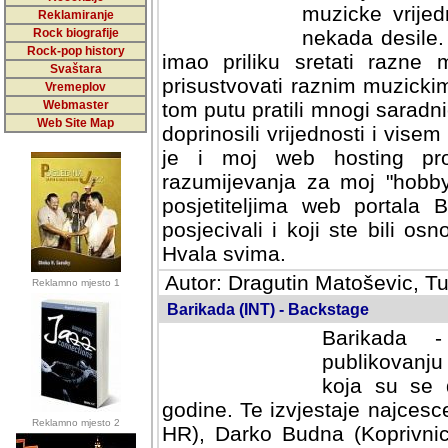
muzicke vrijed
Reklamiranje
Rock biografije
nekada desile
Rock-pop history
imao priliku sretati razne 
Svaštara
prisustvovati raznim muzick
Vremeplov
Webmaster
tom putu pratili mnogi saradni
Web Site Map
doprinosili vrijednosti i vise
je i moj web hosting prov
razumijevanja za moj "hobb
posjetiteljima web portala 
posjecivali i koji ste bili o
Hvala svima.
Autor: Dragutin Matoševic, Tu
Reklamno mjesto 1
Barikada (INT) - Backstage
Barikada -
publikovanju
koja su se 
godine. Te izvjestaje najcesce
Reklamno mjesto 2
HR), Darko Budna (Koprivnic