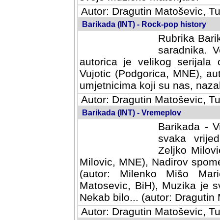
Autor: Dragutin Matoševic, Tu
Barikada (INT) - Rock-pop history
Rubrika Barik
saradnika. V
autorica je velikog serijal
Vujotic (Podgorica, MNE), aut
umjetnicima koji su nas, nazalo
Autor: Dragutin Matoševic, Tu
Barikada (INT) - Vremeplov
Barikada - V
svaka vrijedna
Milovic, MNE)
MNE), Nadirov spomenar (auto
Milenko Mišo Maric, UK), Muz
Muzika je svirala (autor: D
(autor: Dragutin Matosevic, BiH
Autor: Dragutin Matoševic, Tu