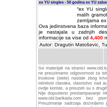
ex YU singles - 50 godina ex YU zab
"ex YU singl
malih gramof
zemljama ex 
Ova jedinstvena baza informa
je nastajala u zadnjih des
informacije sa vise od
4,400
m
Autor: Dragutin Matoševic, Tu
Svi materijali na stranici www.old.b
preuzimamo odgovornost za istini
troskove (stete) nastale zbog kriv
istinitost clanaka, vlasnistvo nad au
ovdje koriste, a preuzeti su s drugi
Nije dopusteno prestampavanje nit
www.old.barikada.com bez pism
Preuzimanje sadrzaja dozvoljeno 