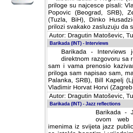
priloge su najcesce pisali: Vl
Popovic (Beograd, SRB), Ze
(Tuzla, BiH), Dinko Husadzi
prilozi svakako zasluzuju da se
Autor: Dragutin Matoševic, Tu
Barikada (INT) - Interviews
Barikada - Interviews 
direktnom razgovoru sa r
sam i vama prenosio kazivan
priloga sam napisao sam, mad
Palanka, SRB), Bill Kapelj (L
Vladimir Horvat Horvi (Zagreb,
Autor: Dragutin Matoševic, Tu
Barikada (INT) - Jazz reflections
Barikada - J
ovom web po
imenima iz svijeta jazz publi