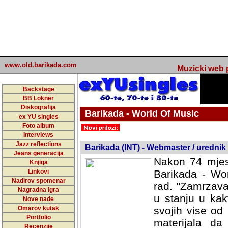
www.old.barikada.com
Muzicki web p
Backstage
BB Lokner
Diskografija
Barikada - World Of Music
ex YU singles
Foto album
undefined
Interviews
Jazz reflections
Barikada (INT) - Webmaster / urednik
Jeans generacija
Nakon 74 mjes
Knjiga
Linkovi
Barikada - Wor
Nadirov spomenar
rad. "Zamrzava
Nagradna igra
u stanju u kak
Nove nade
Omarov kutak
svojih vise od
Portfolio
materijala da 
Recenzije