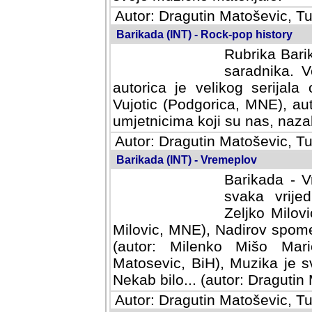
Autor: Dragutin Matoševic, Tu
Barikada (INT) - Rock-pop history
Rubrika Barik
saradnika. V
autorica je velikog serijal
Vujotic (Podgorica, MNE), aut
umjetnicima koji su nas, nazalo
Autor: Dragutin Matoševic, Tu
Barikada (INT) - Vremeplov
Barikada - V
svaka vrijedna
Milovic, MNE)
MNE), Nadirov spomenar (auto
Milenko Mišo Maric, UK), Muz
Muzika je svirala (autor: D
(autor: Dragutin Matosevic, BiH
Autor: Dragutin Matoševic, Tu