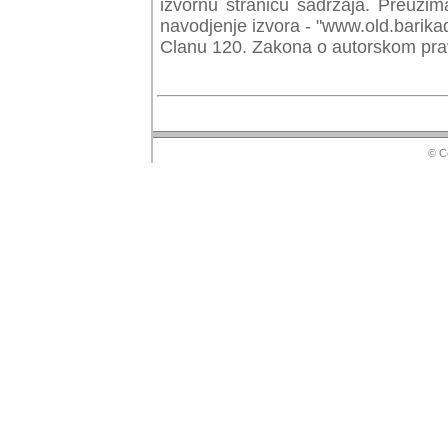
izvornu stranicu sadrzaja. Preuzim
navodjenje izvora - "www.old.barika
Clanu 120. Zakona o autorskom prav
© Copyr