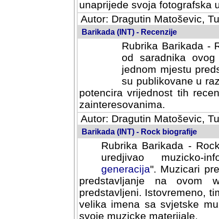
svoja fotografska umijeca.
Autor: Dragutin Matoševic, Tu
Barikada (INT) - Recenzije
Rubrika Barikada - R
od saradnika ovog 
jednom mjestu predst
su publikovane u ra
potencira vrijednost tih rece
zainteresovanima.
Autor: Dragutin Matoševic, Tu
Barikada (INT) - Rock biografije
Rubrika Barikada - Rock
uredjivao muzicko-informa
Muzicari predstavljeni u to
na ovom web portalu cime
Istovremeno, tim nacinom ra
sa svjetske muzicke scene da
materijale.