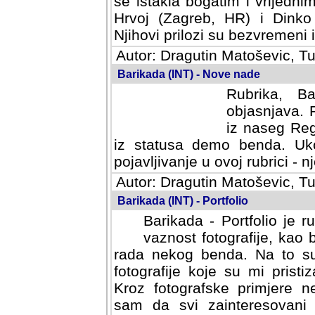
se istakla bogatim i vrijedni
Hrvoj (Zagreb, HR) i Dinko
Njihovi prilozi su bezvremeni i
Autor: Dragutin Matoševic, Tu
Barikada (INT) - Nove nade
Rubrika, B
objasnjava. 
iz naseg Reg
iz statusa demo benda. Uko
pojavljivanje u ovoj rubrici - nj
Autor: Dragutin Matoševic, Tu
Barikada (INT) - Portfolio
Barikada - Portfolio je 
vaznost fotografije, kao
rada nekog benda. Na to su 
fotografije koje su mi pristiz
fotografske primjere nekolik
svi zainteresovani sistemom "