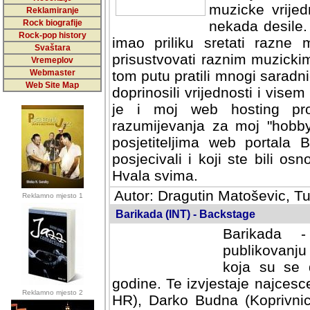
muzicke vrijed
Reklamiranje
Rock biografije
nekada desile
Rock-pop history
imao priliku sretati razne 
Svaštara
prisustvovati raznim muzick
Vremeplov
Webmaster
tom putu pratili mnogi saradni
Web Site Map
doprinosili vrijednosti i vise
je i moj web hosting prov
razumijevanja za moj "hobb
posjetiteljima web portala 
posjecivali i koji ste bili o
Hvala svima.
Autor: Dragutin Matoševic, Tu
Reklamno mjesto 1
Barikada (INT) - Backstage
Barikada -
publikovanju
koja su se 
godine. Te izvjestaje najcesce
Reklamno mjesto 2
HR), Darko Budna (Koprivnic