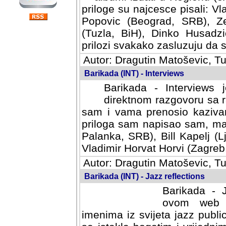
priloge su najcesce pisali: Vl
Popovic (Beograd, SRB), Ze
(Tuzla, BiH), Dinko Husadzi
prilozi svakako zasluzuju da se
Autor: Dragutin Matoševic, Tu
Barikada (INT) - Interviews
Barikada - Interviews 
direktnom razgovoru sa r
sam i vama prenosio kazivan
priloga sam napisao sam, mad
Palanka, SRB), Bill Kapelj (L
Vladimir Horvat Horvi (Zagreb,
Autor: Dragutin Matoševic, Tu
Barikada (INT) - Jazz reflections
Barikada - J
ovom web po
imenima iz svijeta jazz publi