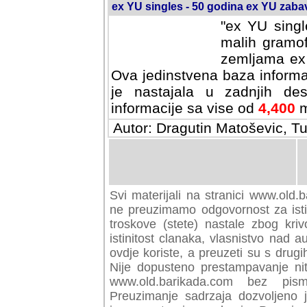
ex YU singles - 50 godina ex YU zab
"ex YU singl
malih gramof
zemljama ex 
Ova jedinstvena baza informa
je nastajala u zadnjih des
informacije sa vise od
4,400
m
Autor: Dragutin Matoševic, Tu
Svi materijali na stranici www.old.b
preuzimamo odgovornost za istini
troskove (stete) nastale zbog kriv
istinitost clanaka, vlasnistvo nad au
ovdje koriste, a preuzeti su s drugi
Nije dopusteno prestampavanje nit
www.old.barikada.com bez pism
Preuzimanje sadrzaja dozvoljeno 