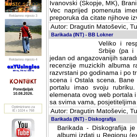
Ivanovski (Skopje, MK), Bran
Vec naprijed pomenuta ime
Reklamno mjesto 3
preporuka da citate njihove izv
Autor: Dragutin Matoševic, Tu
Barikada (INT) - BB Lokner
Veliko i res
Srbije (pa i
jedan od angazovanijih sarad
Reklamno mjesto 4
recenzije muzickih albuma ra
razvrstani po godinama i po t
scena i Ostala scena. Bane 
portalu imao svoju rubriku.
Ponedjeljak
elemenata ovog web portala i 
10.08.2026.
sa svima vama, posjetiteljima
Optimizirano za
Autor: Dragutin Matoševic, Tu
IE i 1024 x 768
Barikada (INT) - Diskografija
Barikada - Diskografija je
albumi izdati u Regionu (ex 