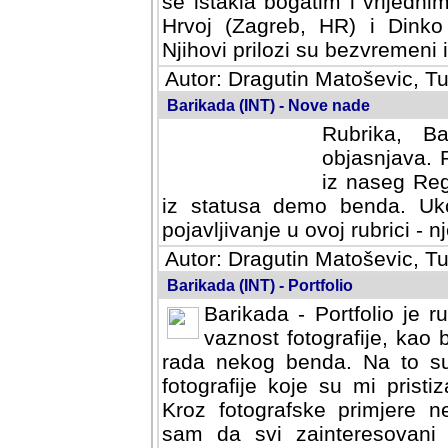
se istakla bogatim i vrijedni
Hrvoj (Zagreb, HR) i Dinko
Njihovi prilozi su bezvremeni i
Autor: Dragutin Matoševic, Tu
Barikada (INT) - Nove nade
Rubrika, B
objasnjava. 
iz naseg Reg
iz statusa demo benda. Uko
pojavljivanje u ovoj rubrici - nj
Autor: Dragutin Matoševic, Tu
Barikada (INT) - Portfolio
Barikada - Portfolio je 
vaznost fotografije, kao
rada nekog benda. Na to su 
fotografije koje su mi pristiz
fotografske primjere nekolik
svi zainteresovani sistemom "