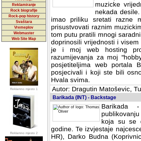
muzicke vrijed
Reklamiranje
Rock biografije
nekada desile
Rock-pop history
imao priliku sretati razne 
Svaštara
prisustvovati raznim muzick
Vremeplov
Webmaster
tom putu pratili mnogi saradni
Web Site Map
doprinosili vrijednosti i vise
je i moj web hosting prov
razumijevanja za moj "hobb
posjetiteljima web portala 
posjecivali i koji ste bili o
Hvala svima.
Autor: Dragutin Matoševic, Tu
Reklamno mjesto 1
Barikada (INT) - Backstage
Barikada -
publikovanju
koja su se 
godine. Te izvjestaje najcesce
Reklamno mjesto 2
HR), Darko Budna (Koprivnic