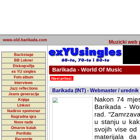
www.old.barikada.com
Muzicki web p
Backstage
BB Lokner
Diskografija
Barikada - World Of Music
ex YU singles
Foto album
undefined
Interviews
Jazz reflections
Barikada (INT) - Webmaster / urednik
Jeans generacija
Nakon 74 mjes
Knjiga
Linkovi
Barikada - Wor
Nadirov spomenar
rad. "Zamrzava
Nagradna igra
u stanju u kak
Nove nade
Omarov kutak
svojih vise od
Portfolio
materijala da 
Recenzije