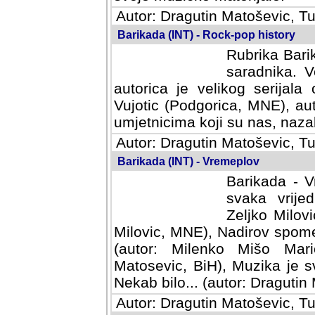
Autor: Dragutin Matoševic, Tu
Barikada (INT) - Rock-pop history
Rubrika Barik
saradnika. V
autorica je velikog serijal
Vujotic (Podgorica, MNE), aut
umjetnicima koji su nas, nazalo
Autor: Dragutin Matoševic, Tu
Barikada (INT) - Vremeplov
Barikada - V
svaka vrijedna
Milovic, MNE)
MNE), Nadirov spomenar (auto
Milenko Mišo Maric, UK), Muz
Muzika je svirala (autor: D
(autor: Dragutin Matosevic, BiH
Autor: Dragutin Matoševic, Tu