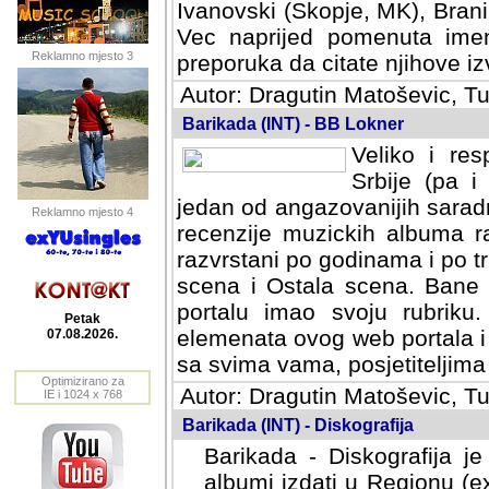
Ivanovski (Skopje, MK), Bran
Vec naprijed pomenuta ime
Reklamno mjesto 3
preporuka da citate njihove izv
Autor: Dragutin Matoševic, Tu
Barikada (INT) - BB Lokner
Veliko i res
Srbije (pa i
jedan od angazovanijih sarad
Reklamno mjesto 4
recenzije muzickih albuma ra
razvrstani po godinama i po t
scena i Ostala scena. Bane 
portalu imao svoju rubriku.
Petak
elemenata ovog web portala i 
07.08.2026.
sa svima vama, posjetiteljima
Optimizirano za
Autor: Dragutin Matoševic, Tu
IE i 1024 x 768
Barikada (INT) - Diskografija
Barikada - Diskografija je
albumi izdati u Regionu (ex 