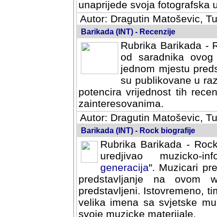
svoja fotografska umijeca.
Autor: Dragutin Matoševic, Tu
Barikada (INT) - Recenzije
Rubrika Barikada - R
od saradnika ovog 
jednom mjestu predst
su publikovane u ra
potencira vrijednost tih rece
zainteresovanima.
Autor: Dragutin Matoševic, Tu
Barikada (INT) - Rock biografije
Rubrika Barikada - Rock
uredjivao muzicko-informa
Muzicari predstavljeni u to
na ovom web portalu cime
Istovremeno, tim nacinom ra
sa svjetske muzicke scene da
materijale.