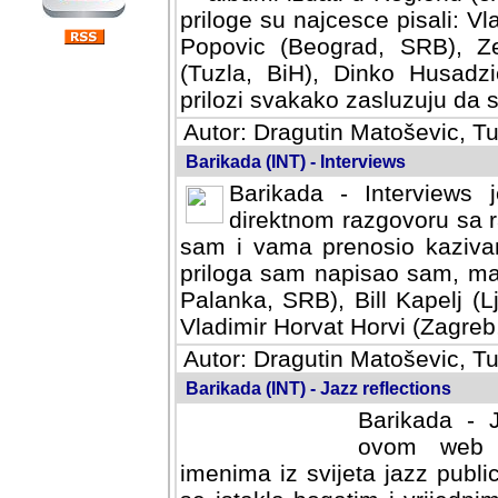
priloge su najcesce pisali: Vl
Popovic (Beograd, SRB), Ze
(Tuzla, BiH), Dinko Husadzi
prilozi svakako zasluzuju da se
Autor: Dragutin Matoševic, Tu
Barikada (INT) - Interviews
Barikada - Interviews 
direktnom razgovoru sa r
sam i vama prenosio kazivan
priloga sam napisao sam, mad
Palanka, SRB), Bill Kapelj (L
Vladimir Horvat Horvi (Zagreb,
Autor: Dragutin Matoševic, Tu
Barikada (INT) - Jazz reflections
Barikada - J
ovom web po
imenima iz svijeta jazz publi