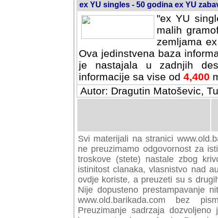
ex YU singles - 50 godina ex YU zab
"ex YU singl
malih gramof
zemljama ex 
Ova jedinstvena baza informa
je nastajala u zadnjih des
informacije sa vise od
4,400
m
Autor: Dragutin Matoševic, Tu
Svi materijali na stranici www.old.b
preuzimamo odgovornost za istini
troskove (stete) nastale zbog kriv
istinitost clanaka, vlasnistvo nad au
ovdje koriste, a preuzeti su s drugi
Nije dopusteno prestampavanje nit
www.old.barikada.com bez pism
Preuzimanje sadrzaja dozvoljeno 