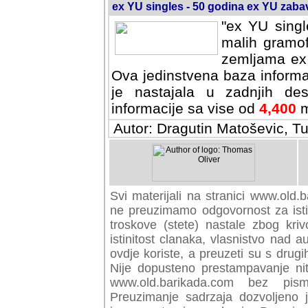
ex YU singles - 50 godina ex YU zab
"ex YU singl
malih gramof
zemljama ex 
Ova jedinstvena baza informa
je nastajala u zadnjih des
informacije sa vise od
4,400
m
Autor: Dragutin Matoševic, Tu
Svi materijali na stranici www.old.b
preuzimamo odgovornost za istini
troskove (stete) nastale zbog kriv
istinitost clanaka, vlasnistvo nad au
ovdje koriste, a preuzeti su s drugi
Nije dopusteno prestampavanje nit
www.old.barikada.com bez pism
Preuzimanje sadrzaja dozvoljeno 