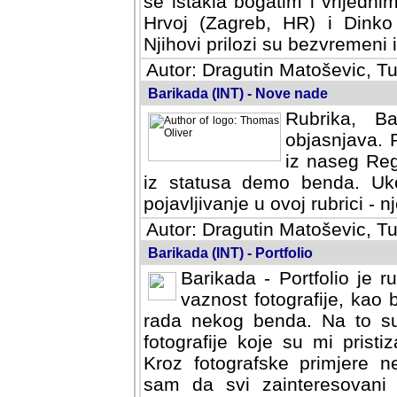
se istakla bogatim i vrijedni
Hrvoj (Zagreb, HR) i Dinko
Njihovi prilozi su bezvremeni i
Autor: Dragutin Matoševic, Tu
Barikada (INT) - Nove nade
Rubrika, B
objasnjava. 
iz naseg Reg
iz statusa demo benda. Uko
pojavljivanje u ovoj rubrici - nj
Autor: Dragutin Matoševic, Tu
Barikada (INT) - Portfolio
Barikada - Portfolio je 
vaznost fotografije, kao
rada nekog benda. Na to su 
fotografije koje su mi pristiz
fotografske primjere nekolik
svi zainteresovani sistemom "