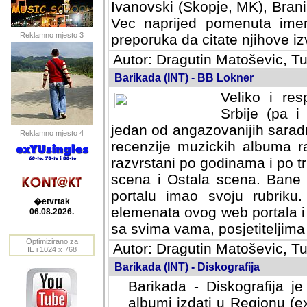
Ivanovski (Skopje, MK), Bran
Vec naprijed pomenuta ime
Reklamno mjesto 3
preporuka da citate njihove izv
Autor: Dragutin Matoševic, Tu
Barikada (INT) - BB Lokner
Veliko i res
Srbije (pa i
jedan od angazovanijih sarad
Reklamno mjesto 4
recenzije muzickih albuma ra
razvrstani po godinama i po t
scena i Ostala scena. Bane 
portalu imao svoju rubriku.
�etvrtak
elemenata ovog web portala i 
06.08.2026.
sa svima vama, posjetiteljima
Optimizirano za
Autor: Dragutin Matoševic, Tu
IE i 1024 x 768
Barikada (INT) - Diskografija
Barikada - Diskografija je
albumi izdati u Regionu (ex 