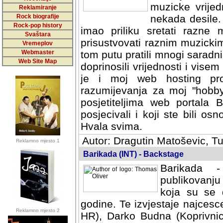
muzicke vrijed
Reklamiranje
Rock biografije
nekada desile
Rock-pop history
imao priliku sretati razne 
Svaštara
prisustvovati raznim muzick
Vremeplov
Webmaster
tom putu pratili mnogi saradni
Web Site Map
doprinosili vrijednosti i vise
je i moj web hosting prov
razumijevanja za moj "hobb
posjetiteljima web portala 
posjecivali i koji ste bili o
Hvala svima.
Autor: Dragutin Matoševic, Tu
Reklamno mjesto 1
Barikada (INT) - Backstage
Barikada -
publikovanju
koja su se 
godine. Te izvjestaje najcesce
Reklamno mjesto 2
HR), Darko Budna (Koprivnic