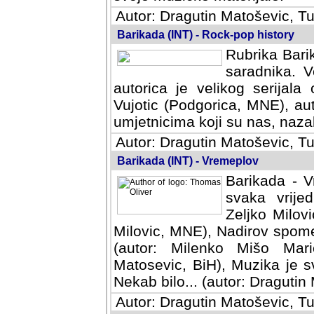
Autor: Dragutin Matoševic, Tu
Barikada (INT) - Rock-pop history
Rubrika Barik
saradnika. V
autorica je velikog serijal
Vujotic (Podgorica, MNE), aut
umjetnicima koji su nas, nazalo
Autor: Dragutin Matoševic, Tu
Barikada (INT) - Vremeplov
Barikada - V
svaka vrijedna
Milovic, MNE)
MNE), Nadirov spomenar (auto
Milenko Mišo Maric, UK), Muz
Muzika je svirala (autor: D
(autor: Dragutin Matosevic, BiH
Autor: Dragutin Matoševic, Tu