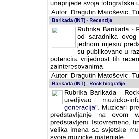
svoja fotografska umijeca.
Autor: Dragutin Matoševic, Tu
Barikada (INT) - Recenzije
Rubrika Barikada - R
od saradnika ovog 
jednom mjestu predst
su publikovane u ra
potencira vrijednost tih rece
zainteresovanima.
Autor: Dragutin Matoševic, Tu
Barikada (INT) - Rock biografije
Rubrika Barikada - Rock
uredjivao muzicko-informa
Muzicari predstavljeni u to
na ovom web portalu cime
Istovremeno, tim nacinom ra
sa svjetske muzicke scene da
materijale.