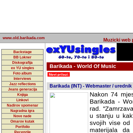
www.old.barikada.com
Muzicki web p
Backstage
BB Lokner
Diskografija
Barikada - World Of Music
ex YU singles
Foto album
undefined
Interviews
Jazz reflections
Barikada (INT) - Webmaster / urednik
Jeans generacija
Nakon 74 mjes
Knjiga
Linkovi
Barikada - Wor
Nadirov spomenar
rad. "Zamrzava
Nagradna igra
u stanju u kak
Nove nade
Omarov kutak
svojih vise od
Portfolio
materijala da 
Recenzije