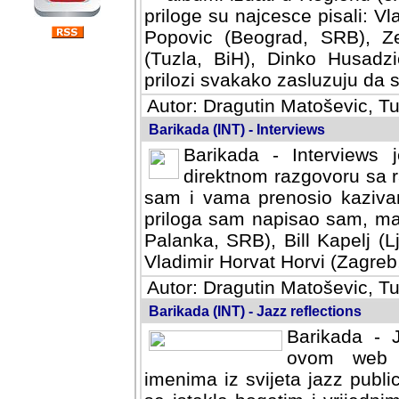
priloge su najcesce pisali: Vl
Popovic (Beograd, SRB), Ze
(Tuzla, BiH), Dinko Husadzi
prilozi svakako zasluzuju da se
Autor: Dragutin Matoševic, Tu
Barikada (INT) - Interviews
Barikada - Interviews 
direktnom razgovoru sa r
sam i vama prenosio kazivan
priloga sam napisao sam, mad
Palanka, SRB), Bill Kapelj (L
Vladimir Horvat Horvi (Zagreb,
Autor: Dragutin Matoševic, Tu
Barikada (INT) - Jazz reflections
Barikada - J
ovom web po
imenima iz svijeta jazz publi