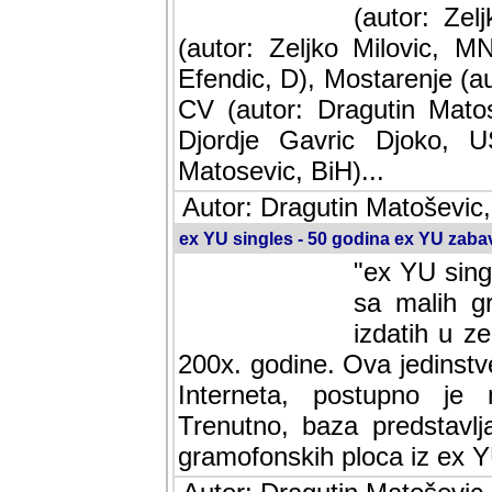
(autor: Ze
(autor: Zeljko Milovic, M
Efendic, D), Mostarenje (a
CV (autor: Dragutin Matos
Djordje Gavric Djoko, US
Matosevic, BiH)...
Autor: Dragutin Matoševic,
ex YU singles - 50 godina ex YU zab
"ex YU sing
sa malih g
izdatih u z
200x. godine. Ova jedinst
Interneta, postupno je nast
baza predstavlja informaci
ploca iz ex YU.