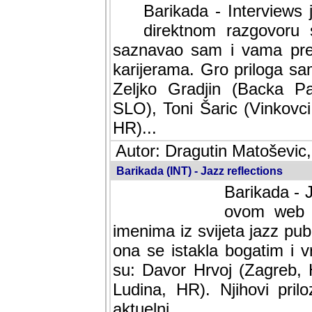
Barikada - Interviews 
direktnom razgovoru 
saznavao sam i vama pren
karijerama. Gro priloga sa
Zeljko Gradjin (Backa Pal
SLO), Toni Šaric (Vinkovci
HR)...
Autor: Dragutin Matoševic,
Barikada (INT) - Jazz reflections
Barikada - J
ovom web po
imenima iz svijeta jazz pub
ona se istakla bogatim i v
su: Davor Hrvoj (Zagreb, 
Ludina, HR). Njihovi pril
aktuelni.