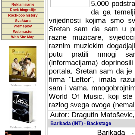
5,000 podstra
Reklamiranje
Rock biografije
da ga temelji
Rock-pop history
vrijednosti kojima smo sv
Svaštara
Vremeplov
Sretan sam da sam u protek
Webmaster
muzicare, svjedociti njih
Web Site Map
muzickim dogadjajima... Sr
mnogi saradnici koji su
doprinosili vrijednosti i v
sam da je i moj web hostin
imala razumijevanja za 
Reklamno mjesto 1
mnogobrojnim posjetitelj
Music, koji ste ga posjeciv
ovoga (nemalog) rada. Hva
Autor: Dragutin Matoševic,
Barikada (INT) - Backstage
Reklamno mjesto 2
Barikada -