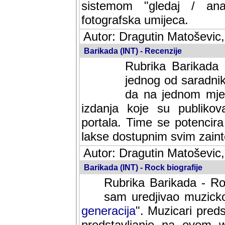
sistemom "gledaj / anal
fotografska umijeca.
Autor: Dragutin Matoševic,
Barikada (INT) - Recenzije
Rubrika Barikada -
jednog od saradnika
da na jednom mjes
izdanja koje su publik
portala. Time se potencira 
lakse dostupnim svim zain
Autor: Dragutin Matoševic,
Barikada (INT) - Rock biografije
Rubrika Barikada - Roc
sam uredjivao muzicko-
generacija
". Muzicari predst
predstavljanje na ovom w