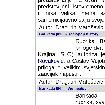
predstavljeni. Istovremen
i neka velika imena s
samoinicijativno salju svoje
Autor: Dragutin Matoševic,
Barikada (INT) - Rock-pop history
Rubrika Bari
dva saradnik
SLO) autorica je velikog s
Caslav Vujotic (Podgorica
velikim svjetskim umjetni
napustili.
Autor: Dragutin Matoševic,
Barikada (INT) - Vremeplov
Barikada -
rubrika, sva