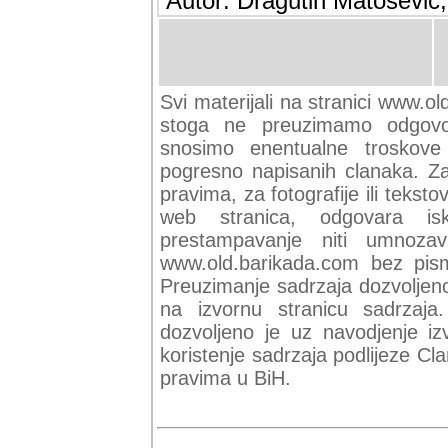
Autor: Dragutin Matoševic,
Svi materijali na stranici www.ol
stoga ne preuzimamo odgovor
snosimo enentualne troskove (
pogresno napisanih clanaka. Za 
pravima, za fotografije ili teksto
web stranica, odgovara isk
prestampavanje niti umnozav
www.old.barikada.com bez pism
Preuzimanje sadrzaja dozvoljeno
na izvornu stranicu sadrzaja
dozvoljeno je uz navodjenje iz
koristenje sadrzaja podlijeze C
pravima u BiH.