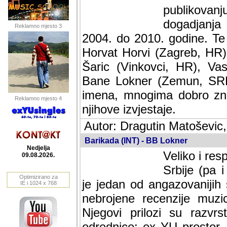
publikovan
dogadjanja
Reklamno mjesto 3
2004. do 2010. godine. Te i
Horvat Horvi (Zagreb, HR)
Šaric (Vinkovci, HR), Vas
Bane Lokner (Zemun, SRB)
imena, mnogima dobro zna
Reklamno mjesto 4
njihove izvjestaje.
Autor: Dragutin Matoševic,
Barikada (INT) - BB Lokner
Nedjelja
Veliko i res
09.08.2026.
Srbije (pa i
Optimizirano za
jedan od angazovanijih s
IE i 1024 x 768
nebrojene recenzije muzic
Njegovi prilozi su razvr
odrednice: ex YU prostor,