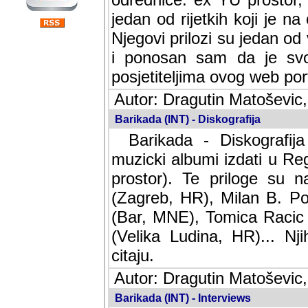
jedan od rijetkih koji je n
Njegovi prilozi su jedan od
i ponosan sam da je svoj
posjetiteljima ovog web por
Autor: Dragutin Matoševic,
Barikada (INT) - Diskografija
Barikada - Diskografija
muzicki albumi izdati u Reg
prostor). Te priloge su n
(Zagreb, HR), Milan B. Po
(Bar, MNE), Tomica Racic 
(Velika Ludina, HR)... Nj
citaju.
Autor: Dragutin Matoševic,
Barikada (INT) - Interviews