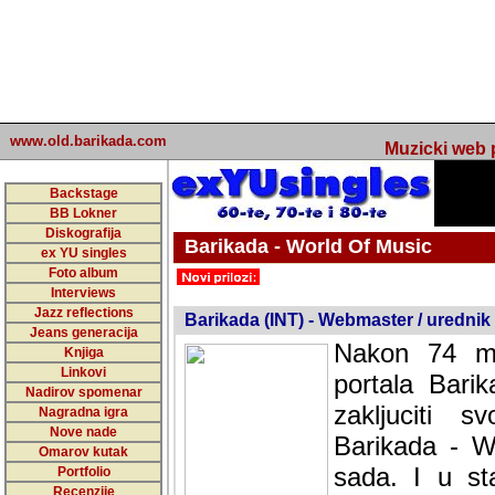
www.old.barikada.com
Muzicki web p
Backstage
BB Lokner
Diskografija
Barikada - World Of Music
ex YU singles
Foto album
undefined
Interviews
Jazz reflections
Barikada (INT) - Webmaster / urednik
Jeans generacija
Nakon 74 mj
Knjiga
Linkovi
portala Bari
Nadirov spomenar
zakljuciti 
Nagradna igra
Nove nade
Barikada - W
Omarov kutak
sada. I u sta
Portfolio
Recenzije