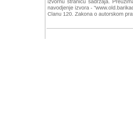
izvornu stranicu sadrzaja. Preuzim
navodjenje izvora - "www.old.barika
Clanu 120. Zakona o autorskom prav
© Copyr