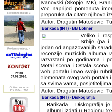
Ivanovski (Skopje, MK), Bran
Vec naprijed pomenuta ime
Reklamno mjesto 3
preporuka da citate njihove izv
Autor: Dragutin Matoševic, Tu
Barikada (INT) - BB Lokner
Veliko i res
Srbije (pa i
jedan od angazovanijih sarad
Reklamno mjesto 4
recenzije muzickih albuma ra
razvrstani po godinama i po t
scena i Ostala scena. Bane 
portalu imao svoju rubriku.
Petak
elemenata ovog web portala i 
07.08.2026.
sa svima vama, posjetiteljima
Optimizirano za
Autor: Dragutin Matoševic, Tu
IE i 1024 x 768
Barikada (INT) - Diskografija
Barikada - Diskografija je
albumi izdati u Regionu (ex 