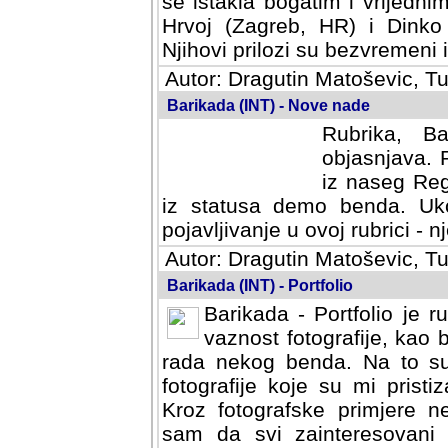
se istakla bogatim i vrijedni
Hrvoj (Zagreb, HR) i Dinko
Njihovi prilozi su bezvremeni i
Autor: Dragutin Matoševic, Tu
Barikada (INT) - Nove nade
Rubrika, B
objasnjava. 
iz naseg Reg
iz statusa demo benda. Uko
pojavljivanje u ovoj rubrici - nj
Autor: Dragutin Matoševic, Tu
Barikada (INT) - Portfolio
Barikada - Portfolio je 
vaznost fotografije, kao
rada nekog benda. Na to su 
fotografije koje su mi pristiz
fotografske primjere nekolik
svi zainteresovani sistemom "