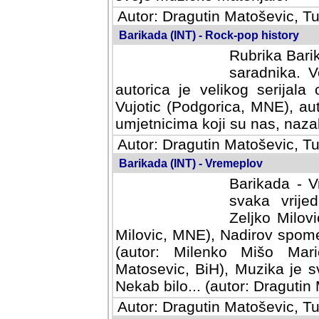
Autor: Dragutin Matoševic, Tu
Barikada (INT) - Rock-pop history
Rubrika Barik
saradnika. V
autorica je velikog serijal
Vujotic (Podgorica, MNE), aut
umjetnicima koji su nas, nazalo
Autor: Dragutin Matoševic, Tu
Barikada (INT) - Vremeplov
Barikada - V
svaka vrijedna
Milovic, MNE)
MNE), Nadirov spomenar (auto
Milenko Mišo Maric, UK), Muz
Muzika je svirala (autor: D
(autor: Dragutin Matosevic, BiH
Autor: Dragutin Matoševic, Tu