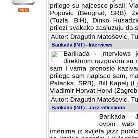
priloge su najcesce pisali: Vl
Popovic (Beograd, SRB), Ze
(Tuzla, BiH), Dinko Husadzi
prilozi svakako zasluzuju da se
Autor: Dragutin Matoševic, Tu
Barikada (INT) - Interviews
Barikada - Interviews 
direktnom razgovoru sa r
sam i vama prenosio kazivan
priloga sam napisao sam, mad
Palanka, SRB), Bill Kapelj (L
Vladimir Horvat Horvi (Zagreb,
Autor: Dragutin Matoševic, Tu
Barikada (INT) - Jazz reflections
Barikada - J
ovom web po
imenima iz svijeta jazz publi