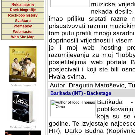
muzicke vrijed
Reklamiranje
Rock biografije
nekada desile
Rock-pop history
imao priliku sretati razne 
Svaštara
prisustvovati raznim muzick
Vremeplov
Webmaster
tom putu pratili mnogi saradni
Web Site Map
doprinosili vrijednosti i vise
je i moj web hosting prov
razumijevanja za moj "hobb
posjetiteljima web portala 
posjecivali i koji ste bili o
Hvala svima.
Autor: Dragutin Matoševic, Tu
Reklamno mjesto 1
Barikada (INT) - Backstage
Barikada -
publikovanju
koja su se 
godine. Te izvjestaje najcesce
Reklamno mjesto 2
HR), Darko Budna (Koprivnic