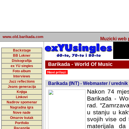
www.old.barikada.com
Muzicki web p
Backstage
BB Lokner
Diskografija
Barikada - World Of Music
ex YU singles
Foto album
undefined
Interviews
Jazz reflections
Barikada (INT) - Webmaster / urednik
Jeans generacija
Nakon 74 mjes
Knjiga
Linkovi
Barikada - Wor
Nadirov spomenar
rad. "Zamrzava
Nagradna igra
u stanju u kak
Nove nade
Omarov kutak
svojih vise od
Portfolio
materijala da 
Recenzije