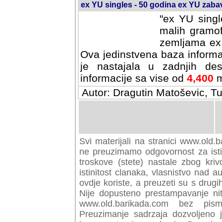
ex YU singles - 50 godina ex YU zab
"ex YU singl
malih gramof
zemljama ex 
Ova jedinstvena baza informa
je nastajala u zadnjih des
informacije sa vise od
4,400
m
Autor: Dragutin Matoševic, Tu
Svi materijali na stranici www.old.b
preuzimamo odgovornost za istini
troskove (stete) nastale zbog kriv
istinitost clanaka, vlasnistvo nad au
ovdje koriste, a preuzeti su s drugi
Nije dopusteno prestampavanje nit
www.old.barikada.com bez pism
Preuzimanje sadrzaja dozvoljeno 