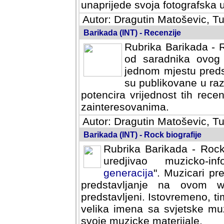
svoja fotografska umijeca.
Autor: Dragutin Matoševic, Tu
Barikada (INT) - Recenzije
Rubrika Barikada - R
od saradnika ovog 
jednom mjestu predst
su publikovane u ra
potencira vrijednost tih rece
zainteresovanima.
Autor: Dragutin Matoševic, Tu
Barikada (INT) - Rock biografije
Rubrika Barikada - Rock
uredjivao muzicko-informa
Muzicari predstavljeni u to
na ovom web portalu cime
Istovremeno, tim nacinom ra
sa svjetske muzicke scene da
materijale.