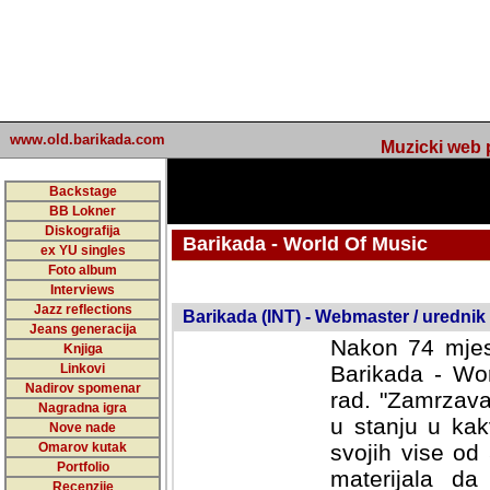
www.old.barikada.com
Muzicki web p
Backstage
BB Lokner
Diskografija
Barikada - World Of Music
ex YU singles
Foto album
undefined
Interviews
Jazz reflections
Barikada (INT) - Webmaster / urednik
Jeans generacija
Nakon 74 mjes
Knjiga
Linkovi
Barikada - Wor
Nadirov spomenar
rad. "Zamrzava
Nagradna igra
u stanju u kak
Nove nade
Omarov kutak
svojih vise od
Portfolio
materijala da 
Recenzije