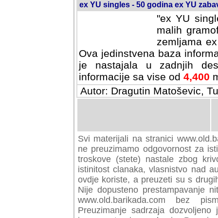
ex YU singles - 50 godina ex YU zab
"ex YU singl
malih gramof
zemljama ex 
Ova jedinstvena baza informa
je nastajala u zadnjih des
informacije sa vise od
4,400
m
Autor: Dragutin Matoševic, Tu
Svi materijali na stranici www.old.b
preuzimamo odgovornost za istini
troskove (stete) nastale zbog kriv
istinitost clanaka, vlasnistvo nad au
ovdje koriste, a preuzeti su s drugi
Nije dopusteno prestampavanje nit
www.old.barikada.com bez pism
Preuzimanje sadrzaja dozvoljeno 