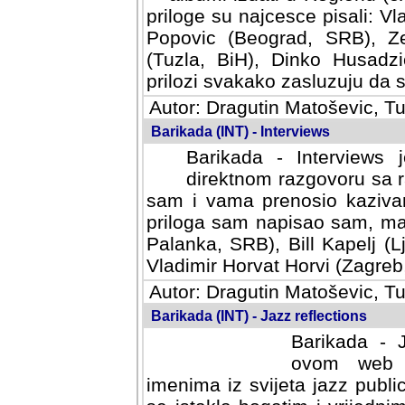
priloge su najcesce pisali: Vl
Popovic (Beograd, SRB), Ze
(Tuzla, BiH), Dinko Husadzi
prilozi svakako zasluzuju da se
Autor: Dragutin Matoševic, Tu
Barikada (INT) - Interviews
Barikada - Interviews 
direktnom razgovoru sa r
sam i vama prenosio kazivan
priloga sam napisao sam, mad
Palanka, SRB), Bill Kapelj (L
Vladimir Horvat Horvi (Zagreb,
Autor: Dragutin Matoševic, Tu
Barikada (INT) - Jazz reflections
Barikada - J
ovom web po
imenima iz svijeta jazz publi