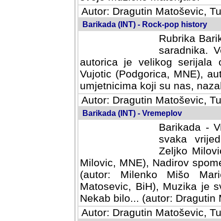
Autor: Dragutin Matoševic, Tu
Barikada (INT) - Rock-pop history
Rubrika Barik
saradnika. V
autorica je velikog serijal
Vujotic (Podgorica, MNE), aut
umjetnicima koji su nas, nazalo
Autor: Dragutin Matoševic, Tu
Barikada (INT) - Vremeplov
Barikada - V
svaka vrijedna
Milovic, MNE)
MNE), Nadirov spomenar (auto
Milenko Mišo Maric, UK), Muz
Muzika je svirala (autor: D
(autor: Dragutin Matosevic, BiH
Autor: Dragutin Matoševic, Tu