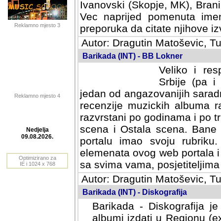
Ivanovski (Skopje, MK), Bran
Vec naprijed pomenuta ime
Reklamno mjesto 3
preporuka da citate njihove izv
Autor: Dragutin Matoševic, Tu
Barikada (INT) - BB Lokner
Veliko i res
Srbije (pa i
jedan od angazovanijih sarad
Reklamno mjesto 4
recenzije muzickih albuma ra
razvrstani po godinama i po t
scena i Ostala scena. Bane 
portalu imao svoju rubriku.
Nedjelja
elemenata ovog web portala i 
09.08.2026.
sa svima vama, posjetiteljima
Optimizirano za
Autor: Dragutin Matoševic, Tu
IE i 1024 x 768
Barikada (INT) - Diskografija
Barikada - Diskografija je
albumi izdati u Regionu (ex 