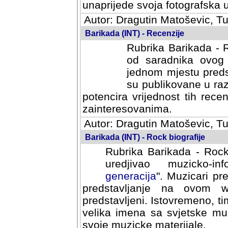
svoja fotografska umijeca.
Autor: Dragutin Matoševic, Tu
Barikada (INT) - Recenzije
Rubrika Barikada - R
od saradnika ovog 
jednom mjestu predst
su publikovane u ra
potencira vrijednost tih rece
zainteresovanima.
Autor: Dragutin Matoševic, Tu
Barikada (INT) - Rock biografije
Rubrika Barikada - Rock
uredjivao muzicko-informa
Muzicari predstavljeni u to
na ovom web portalu cime
Istovremeno, tim nacinom ra
sa svjetske muzicke scene da
materijale.