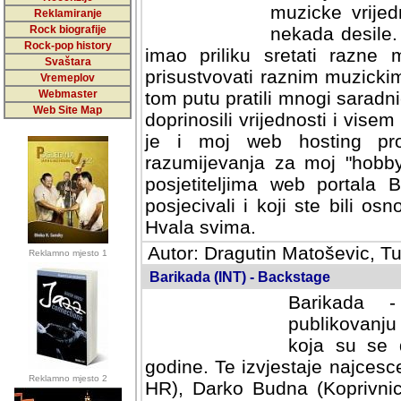
muzicke vrijed
Reklamiranje
Rock biografije
nekada desile
Rock-pop history
imao priliku sretati razne 
Svaštara
prisustvovati raznim muzick
Vremeplov
Webmaster
tom putu pratili mnogi saradni
Web Site Map
doprinosili vrijednosti i vise
je i moj web hosting prov
razumijevanja za moj "hobb
posjetiteljima web portala 
posjecivali i koji ste bili o
Hvala svima.
Autor: Dragutin Matoševic, Tu
Reklamno mjesto 1
Barikada (INT) - Backstage
Barikada -
publikovanju
koja su se 
godine. Te izvjestaje najcesce
Reklamno mjesto 2
HR), Darko Budna (Koprivnic