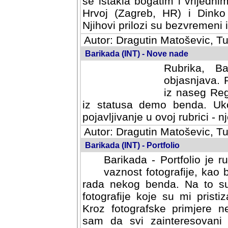
se istakla bogatim i vrijedni
Hrvoj (Zagreb, HR) i Dinko
Njihovi prilozi su bezvremeni i
Autor: Dragutin Matoševic, Tu
Barikada (INT) - Nove nade
Rubrika, B
objasnjava. 
iz naseg Reg
iz statusa demo benda. Uko
pojavljivanje u ovoj rubrici - nj
Autor: Dragutin Matoševic, Tu
Barikada (INT) - Portfolio
Barikada - Portfolio je 
vaznost fotografije, kao
rada nekog benda. Na to su 
fotografije koje su mi pristiz
fotografske primjere nekolik
svi zainteresovani sistemom "