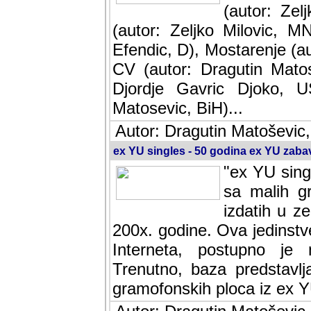
(autor: Ze
(autor: Zeljko Milovic, M
Efendic, D), Mostarenje (a
CV (autor: Dragutin Matos
Djordje Gavric Djoko, US
Matosevic, BiH)...
Autor: Dragutin Matoševic,
ex YU singles - 50 godina ex YU zab
"ex YU sing
sa malih g
izdatih u z
200x. godine. Ova jedinst
Interneta, postupno je nast
baza predstavlja informaci
ploca iz ex YU.