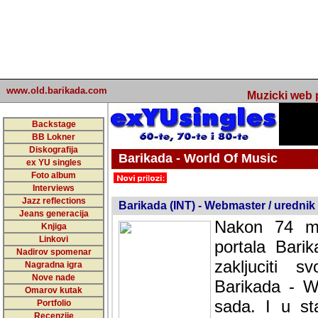
www.old.barikada.com
Muzicki web p
Backstage
BB Lokner
Diskografija
Barikada - World Of Music
ex YU singles
Foto album
undefined
Interviews
Jazz reflections
Barikada (INT) - Webmaster / urednik
Jeans generacija
Nakon 74 mj
Knjiga
Linkovi
portala Bari
Nadirov spomenar
zakljuciti 
Nagradna igra
Nove nade
Barikada - W
Omarov kutak
sada. I u sta
Portfolio
Recenzije