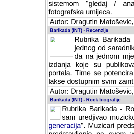
sistemom "gledaj / anal
fotografska umijeca.
Autor: Dragutin Matoševic,
Barikada (INT) - Recenzije
Rubrika Barikada -
jednog od saradnika
da na jednom mjes
izdanja koje su publik
portala. Time se potencira 
lakse dostupnim svim zain
Autor: Dragutin Matoševic,
Barikada (INT) - Rock biografije
Rubrika Barikada - Roc
sam uredjivao muzicko-
generacija
". Muzicari predst
predstavljanje na ovom w