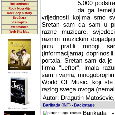
5,000 podstra
Reklamiranje
Rock biografije
da ga temelji
Rock-pop history
vrijednosti kojima smo sv
Svaštara
Vremeplov
Sretan sam da sam u protek
Webmaster
muzicare, svjedociti njih
Web Site Map
muzickim dogadjajima... Sr
mnogi saradnici koji su
doprinosili vrijednosti i v
sam da je i moj web hostin
imala razumijevanja za 
Reklamno mjesto 1
mnogobrojnim posjetitelj
Music, koji ste ga posjeciv
ovoga (nemalog) rada. Hva
Autor: Dragutin Matoševic,
Barikada (INT) - Backstage
Reklamno mjesto 2
Barikada -