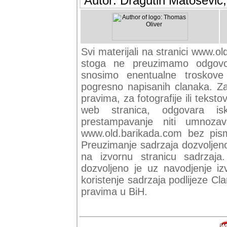
Autor: Dragutin Matoševic,
Svi materijali na stranici www.ol
stoga ne preuzimamo odgovor
snosimo enentualne troskove (
pogresno napisanih clanaka. Za 
pravima, za fotografije ili teksto
web stranica, odgovara isk
prestampavanje niti umnozav
www.old.barikada.com bez pism
Preuzimanje sadrzaja dozvoljeno
na izvornu stranicu sadrzaja
dozvoljeno je uz navodjenje iz
koristenje sadrzaja podlijeze C
pravima u BiH.