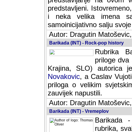
predstavljeni. Istovremen
i neka velika imena s
samoinicijativno salju svoje
Autor: Dragutin Matoševic,
Barikada (INT) - Rock-pop history
Rubrika Bari
dva saradnik
SLO) autorica je velikog s
Caslav Vujotic (Podgorica
velikim svjetskim umjetni
napustili.
Autor: Dragutin Matoševic,
Barikada (INT) - Vremeplov
Barikada -
rubrika, sva