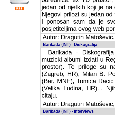
jedan od rijetkih koji je n
Njegovi prilozi su jedan od
i ponosan sam da je svoj
posjetiteljima ovog web por
Autor: Dragutin Matoševic,
Barikada (INT) - Diskografija
Barikada - Diskografija
muzicki albumi izdati u Reg
prostor). Te priloge su n
(Zagreb, HR), Milan B. Po
(Bar, MNE), Tomica Racic 
(Velika Ludina, HR)... Nj
citaju.
Autor: Dragutin Matoševic,
Barikada (INT) - Interviews