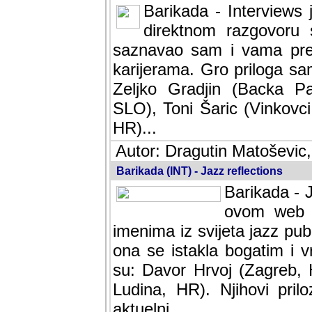
Barikada - Interviews 
direktnom razgovoru 
saznavao sam i vama pren
karijerama. Gro priloga sa
Zeljko Gradjin (Backa Pal
SLO), Toni Šaric (Vinkovci
HR)...
Autor: Dragutin Matoševic,
Barikada (INT) - Jazz reflections
Barikada - J
ovom web po
imenima iz svijeta jazz pub
ona se istakla bogatim i v
su: Davor Hrvoj (Zagreb, 
Ludina, HR). Njihovi pril
aktuelni.