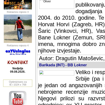
publikovan
dogadjanja
Reklamno mjesto 3
2004. do 2010. godine. Te i
Horvat Horvi (Zagreb, HR)
Šaric (Vinkovci, HR), Vas
Bane Lokner (Zemun, SRB)
imena, mnogima dobro zna
Reklamno mjesto 4
njihove izvjestaje.
Autor: Dragutin Matoševic,
Barikada (INT) - BB Lokner
Nedjelja
Veliko i res
09.08.2026.
Srbije (pa i
Optimizirano za
jedan od angazovanijih s
IE i 1024 x 768
nebrojene recenzije muzic
Njegovi prilozi su razvr
odrednice: ex YU prostor,